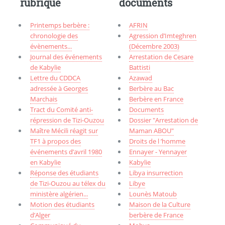
rubrique
documents
Printemps berbère :
AFRIN
chronologie des
Agression d’Imteghren
évènements...
(Décembre 2003)
Journal des événements
Arrestation de Cesare
de Kabylie
Battisti
Lettre du CDDCA
Azawad
adressée à Georges
Berbère au Bac
Marchais
Berbère en France
Tract du Comité anti-
Documents
répression de Tizi-Ouzou
Dossier "Arrestation de
Maître Mécili réagit sur
Maman ABOU"
TF1 à propos des
Droits de l ’homme
événements d’avril 1980
Ennayer - Yennayer
en Kabylie
Kabylie
Réponse des étudiants
Libya insurrection
de Tizi-Ouzou au télex du
Libye
ministère algérien...
Lounès Matoub
Motion des étudiants
Maison de la Culture
d’Alger
berbère de France