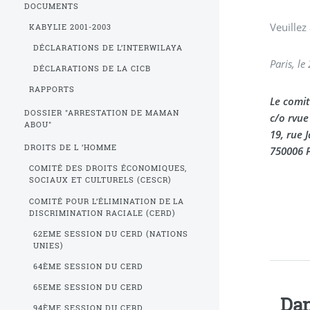
DOCUMENTS
Veuillez
KABYLIE 2001-2003
DÉCLARATIONS DE L’INTERWILAYA
Paris, l
DÉCLARATIONS DE LA CICB
RAPPORTS
Le comit
DOSSIER "ARRESTATION DE MAMAN
c/o rvue
ABOU"
19, rue 
DROITS DE L ’HOMME
750006 P
COMITÉ DES DROITS ÉCONOMIQUES,
SOCIAUX ET CULTURELS (CESCR)
COMITÉ POUR L’ÉLIMINATION DE LA
DISCRIMINATION RACIALE (CERD)
62EME SESSION DU CERD (NATIONS
UNIES)
64ÈME SESSION DU CERD
65EME SESSION DU CERD
Dan
94ÈME SESSION DU CERD