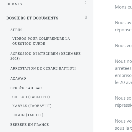
DÉBATS
Monsieur
DOSSIERS ET DOCUMENTS
Nous avo
réponse 
AFRIN
VIDÉOS POUR COMPRENDRE LA
QUESTION KURDE
Nous vou
AGRESSION D’IMTEGHREN (DÉCEMBRE
2003)
Nous nou
arrêtées
ARRESTATION DE CESARE BATTISTI
emprison
AZAWAD
le 20 av
BERBÈRE AU BAC
CHLEUH (TACELH’IT)
Nous so
répressi
KABYLE (TAQBAYLIT)
RIFAIN (TARIFIT)
Nous vou
BERBÈRE EN FRANCE
sous la 