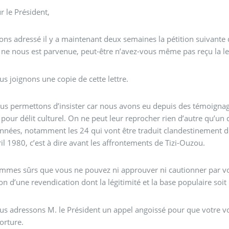
 le Président,
ns adressé il y a maintenant deux semaines la pétition suivante 
ne nous est parvenue, peut-être n’avez-vous même pas reçu la lettr
s joignons une copie de cette lettre.
s permettons d’insister car nous avons eu depuis des témoignages
 pour délit culturel. On ne peut leur reprocher rien d’autre qu’un
nées, notamment les 24 qui vont être traduit clandestinement dev
ril 1980, c’est à dire avant les affrontements de Tizi-Ouzou.
mmes sûrs que vous ne pouvez ni approuver ni cautionner par vo
on d’une revendication dont la légitimité et la base populaire soi
s adressons M. le Président un appel angoissé pour que votre voi
torture.