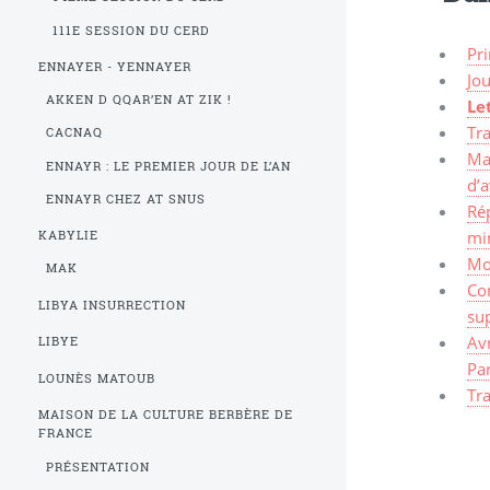
111E SESSION DU CERD
Pr
ENNAYER - YENNAYER
Jo
AKKEN D QQAR’EN AT ZIK !
Le
Tra
CACNAQ
Ma
ENNAYR : LE PREMIER JOUR DE L’AN
d’a
ENNAYR CHEZ AT SNUS
Ré
min
KABYLIE
Mot
MAK
Co
LIBYA INSURRECTION
sup
Av
LIBYE
Par
LOUNÈS MATOUB
Tra
MAISON DE LA CULTURE BERBÈRE DE
FRANCE
PRÉSENTATION