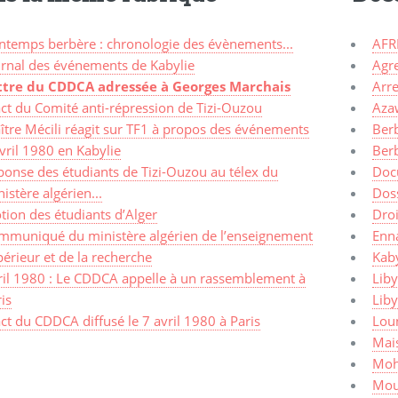
intemps berbère : chronologie des évènements...
AFR
urnal des événements de Kabylie
Agr
ttre du CDDCA adressée à Georges Marchais
Arre
ct du Comité anti-répression de Tizi-Ouzou
Aza
ître Mécili réagit sur TF1 à propos des événements
Ber
vril 1980 en Kabylie
Ber
ponse des étudiants de Tizi-Ouzou au télex du
Doc
istère algérien...
Dos
ion des étudiants d’Alger
Dro
mmuniqué du ministère algérien de l’enseignement
Enn
érieur et de la recherche
Kaby
ril 1980 : Le CDDCA appelle à un rassemblement à
Liby
is
Lib
ct du CDDCA diffusé le 7 avril 1980 à Paris
Lou
Mais
Moh
Mou