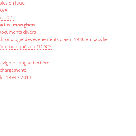
les en lutte
AVA
sut 2011
sut n Imazighen
Documents divers
Chronologie des évènements d’avril 1980 en Kabylie
Communiqués du CDDCA
azight : Langue berbère
échargements
lli : 1994 - 2014