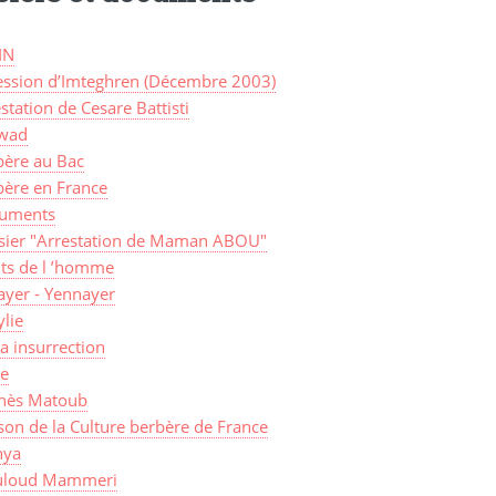
IN
ession d’Imteghren (Décembre 2003)
station de Cesare Battisti
wad
bère au Bac
bère en France
uments
sier "Arrestation de Maman ABOU"
its de l ’homme
ayer - Yennayer
lie
a insurrection
ye
nès Matoub
on de la Culture berbère de France
ya
loud Mammeri