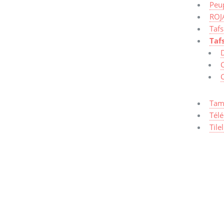
Peup
ROJ
Taf
Taf
Tam
Tél
Tile