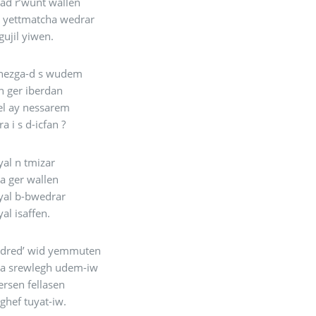
ad r’wunt wallen
yettmatcha wedrar
ujil yiwen.
 nezga-d s wudem
in ger iberdan
el ay nessarem
a i s d-icfan ?
yal n tmizar
a ger wallen
yal b-bwedrar
yal isaffen.
edred’ wid yemmuten
a srewlegh udem-iw
ersen fellasen
 ghef tuyat-iw.