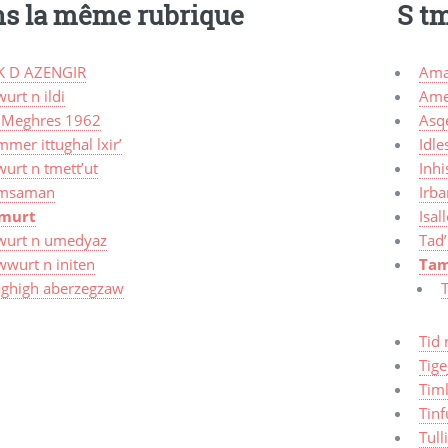
s la même rubrique
S t
K D AZENGIR
Ama
urt n ildi
Ame
 Meghres 1962
Asq
mer ittughal lxir’
Idle
urt n tmett’ut
Inhi
msaman
Irba
murt
Isal
wurt n umedyaz
Tad’
wwurt n initen
Tam
aghigh aberzegzaw
Tid 
Tige
Timl
Tinf
Tull