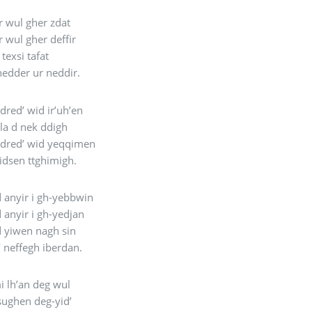
 wul gher zdat
 wul gher deffir
texsi tafat
edder ur neddir.
dred’ wid ir’uh’en
ula d nek ddigh
edred’ wid yeqqimen
yidsen ttghimigh.
 anyir i gh-yebbwin
 anyir i gh-yedjan
d yiwen nagh sin
d’ neffegh iberdan.
i lh’an deg wul
gsughen deg-yid’