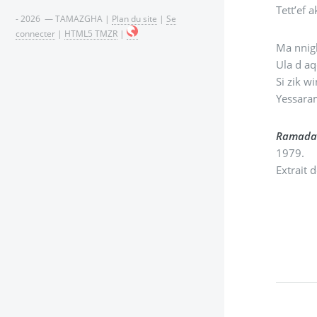
Tett’ef a
- 2026 — TAMAZGHA |
Plan du site
|
Se
connecter
|
HTML5 TMZR
|
Ma nnig
Ula d aq
Si zik wi
Yessaram
Ramada
1979.
Extrait 