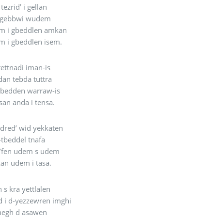
ezrid’ i gellan
 i gebbwi wudem
m i gbeddlen amkan
m i gbeddlen isem.
ettnadi iman-is
an tebda tuttra
-bedden warraw-is
an anda i tensa.
dred’ wid yekkaten
tbeddel tnafa
t’fen udem s udem
kan udem i tasa.
h s kra yettlalen
 i d-yezzewren imghi
nnegh d asawen