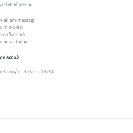
kal tett’ef igenni.
h-ak am-massagi
dim a-d-ilal
n d-ifkan tidi
 ad-as tughal.
ne Achab
de
Tisuraf
n° 3 (Paris, 1979).