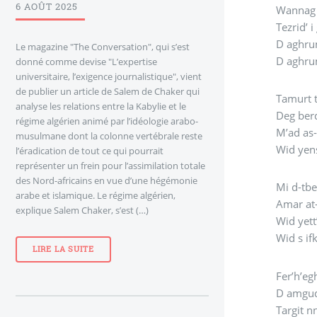
6 AOÛT 2025
Wannag t
Tezrid’
D aghru
Le magazine "The Conversation", qui s’est
D aghru
donné comme devise "L’expertise
universitaire, l’exigence journalistique", vient
de publier un article de Salem de Chaker qui
Tamurt t
analyse les relations entre la Kabylie et le
Deg berd
régime algérien animé par l’idéologie arabo-
M’ad as
musulmane dont la colonne vertébrale reste
Wid yens
l’éradication de tout ce qui pourrait
représenter un frein pour l’assimilation totale
des Nord-africains en vue d’une hégémonie
Mi d-tbe
arabe et islamique. Le régime algérien,
Amar at-
explique Salem Chaker, s’est (…)
Wid yet
Wid s if
LIRE LA SUITE
Fer’h’eg
D amgud
Targit 