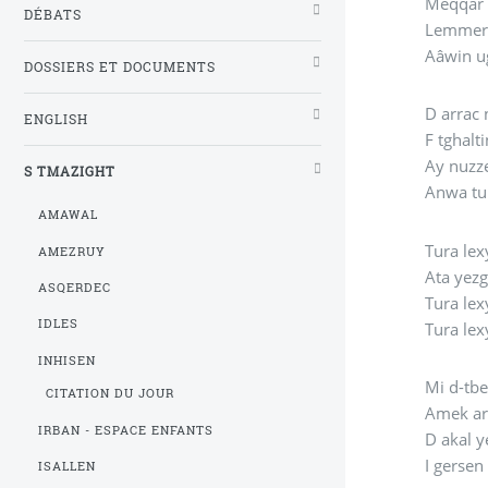
Meqqar 
DÉBATS
Lemmer 
Aâwin ug
DOSSIERS ET DOCUMENTS
D arrac
ENGLISH
F tghalt
Ay nuzz
S TMAZIGHT
Anwa tur
AMAWAL
Tura lex
AMEZRUY
Ata yezg
ASQERDEC
Tura lex
IDLES
Tura lex
INHISEN
Mi d-tb
CITATION DU JOUR
Amek ar
IRBAN - ESPACE ENFANTS
D akal y
I gersen
ISALLEN