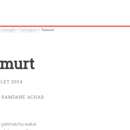
S tmazight
>
Tamedyazt
>
Tamurt
amurt
LLET 2004
 RAMDANE ACHAB
yettmatcha wakal