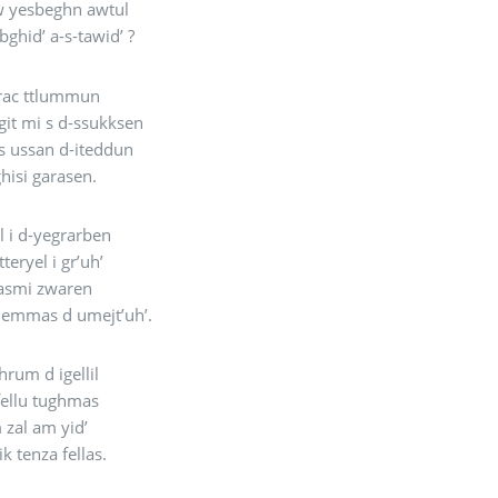
w yesbeghn awtul
ghid’ a-s-tawid’ ?
rrac ttlummun
git mi s d-ssukksen
s ussan d-iteddun
ghisi garasen.
 i d-yegrarben
tteryel i gr’uh’
asmi zwaren
lemmas d umejt’uh’.
hrum d igellil
ifellu tughmas
m zal am yid’
k tenza fellas.