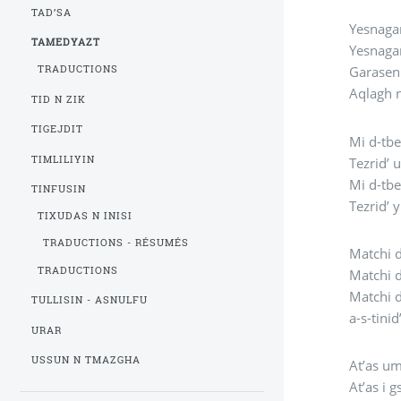
TAD’SA
Yesnagar
TAMEDYAZT
Yesnagar
TRADUCTIONS
Garasen 
Aqlagh n
TID N ZIK
TIGEJDIT
Mi d-tbe
TIMLILIYIN
Tezrid’ 
Mi d-tb
TINFUSIN
Tezrid’ 
TIXUDAS N INISI
TRADUCTIONS - RÉSUMÉS
Matchi d
TRADUCTIONS
Matchi d
Matchi 
TULLISIN - ASNULFU
a-s-tini
URAR
USSUN N TMAZGHA
At’as um
At’as i 