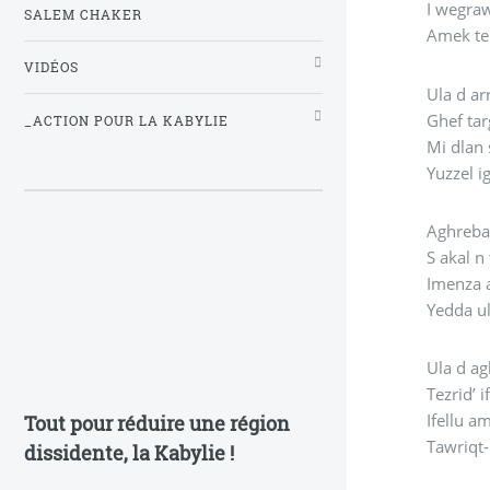
I wegra
SALEM CHAKER
Amek teb
VIDÉOS
Ula d a
Ghef tar
_ACTION POUR LA KABYLIE
Mi dlan 
Yuzzel i
Aghrebal
S akal n 
Imenza 
Yedda u
Ula d ag
Tezrid’ 
Ifellu a
Tout pour réduire une région
Tawriqt-i
dissidente, la Kabylie !