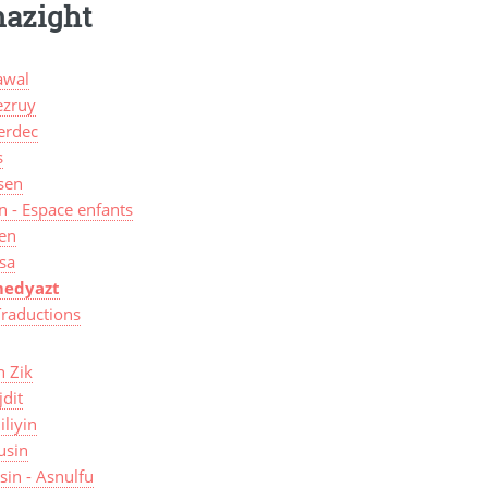
mazight
wal
zruy
erdec
s
sen
n - Espace enfants
len
sa
edyazt
Traductions
n Zik
jdit
iliyin
usin
isin - Asnulfu