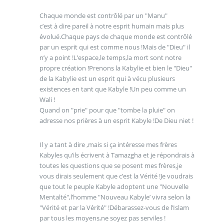
Chaque monde est contrôlé par un "Manu"
c’est à dire pareil à notre esprit humain mais plus
évolué.Chaque pays de chaque monde est contrôlé
par un esprit qui est comme nous !Mais de "Dieu" il
n’y a point !L’espace,le temps,la mort sont notre
propre création !Prenons la Kabylie et bien le "Dieu"
de la Kabylie est un esprit qui à vécu plusieurs
existences en tant que Kabyle !Un peu comme un
Wali !
Quand on "prie" pour que "tombe la pluie" on
adresse nos prières à un esprit Kabyle !De Dieu niet !
Il y a tant à dire ,mais si ça intéresse mes frères
Kabyles qu’ils écrivent à Tamazgha et je répondrais à
toutes les questions que se posent mes frères,je
vous dirais seulement que c’est la Vérité !Je voudrais
que tout le peuple Kabyle adoptent une "Nouvelle
Mentalté",l’homme "Nouveau Kabyle’ vivra selon la
"Vérité et par la Vérité" !Débarassez-vous de l’Islam
par tous les moyens,ne soyez pas serviles !