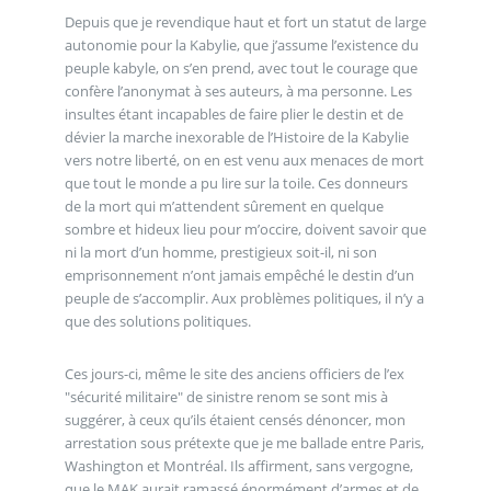
Depuis que je revendique haut et fort un statut de large
autonomie pour la Kabylie, que j’assume l’existence du
peuple kabyle, on s’en prend, avec tout le courage que
confère l’anonymat à ses auteurs, à ma personne. Les
insultes étant incapables de faire plier le destin et de
dévier la marche inexorable de l’Histoire de la Kabylie
vers notre liberté, on en est venu aux menaces de mort
que tout le monde a pu lire sur la toile. Ces donneurs
de la mort qui m’attendent sûrement en quelque
sombre et hideux lieu pour m’occire, doivent savoir que
ni la mort d’un homme, prestigieux soit-il, ni son
emprisonnement n’ont jamais empêché le destin d’un
peuple de s’accomplir. Aux problèmes politiques, il n’y a
que des solutions politiques.
Ces jours-ci, même le site des anciens officiers de l’ex
"sécurité militaire" de sinistre renom se sont mis à
suggérer, à ceux qu’ils étaient censés dénoncer, mon
arrestation sous prétexte que je me ballade entre Paris,
Washington et Montréal. Ils affirment, sans vergogne,
que le MAK aurait ramassé énormément d’armes et de