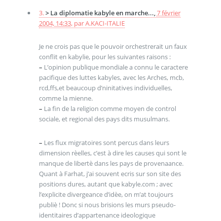
3.
> La diplomatie kabyle en marche...,
7 février
2004, 14:33
,
par
A.KACI-ITALIE
Je ne crois pas que le pouvoir orchestrerait un faux
conflit en kabylie, pour les suivantes raisons :
–
L’opinion publique mondiale a connu le caractere
pacifique des luttes kabyles, avec les Arches, mcb,
rcd,ffs,et beaucoup d’ninitatives individuelles,
comme la mienne.
–
La fin de la religion comme moyen de control
sociale, et regional des pays dits musulmans.
–
Les flux migratoires sont percus dans leurs
dimension rèelles, c’est à dire les causes qui sont le
manque de libertè dans les pays de provenaance.
Quant à Farhat, j’ai souvent ecris sur son site des
positions dures, autant que kabyle.com ; avec
l’explicite divergeance d’idèe, on m’at toujours
publiè ! Donc si nous brisions les murs pseudo-
identitaires d’appartenance ideologique