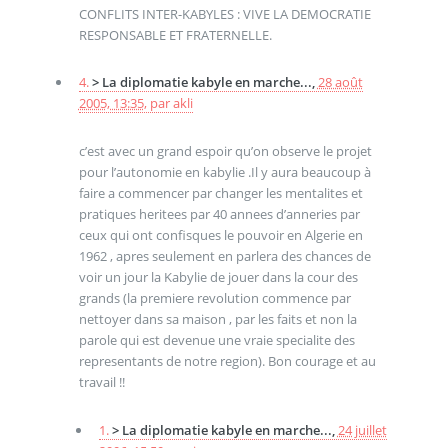
CONFLITS INTER-KABYLES : VIVE LA DEMOCRATIE
RESPONSABLE ET FRATERNELLE.
4.
> La diplomatie kabyle en marche...,
28 août
2005, 13:35
,
par
akli
c’est avec un grand espoir qu’on observe le projet
pour l’autonomie en kabylie .Il y aura beaucoup à
faire a commencer par changer les mentalites et
pratiques heritees par 40 annees d’anneries par
ceux qui ont confisques le pouvoir en Algerie en
1962 , apres seulement en parlera des chances de
voir un jour la Kabylie de jouer dans la cour des
grands (la premiere revolution commence par
nettoyer dans sa maison , par les faits et non la
parole qui est devenue une vraie specialite des
representants de notre region). Bon courage et au
travail !!
1.
> La diplomatie kabyle en marche...,
24 juillet