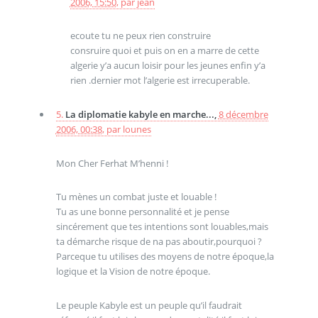
2006, 15:50
,
par
jean
ecoute tu ne peux rien construire
consruire quoi et puis on en a marre de cette
algerie y’a aucun loisir pour les jeunes enfin y’a
rien .dernier mot l’algerie est irrecuperable.
5.
La diplomatie kabyle en marche...,
8 décembre
2006, 00:38
,
par
lounes
Mon Cher Ferhat M’henni !
Tu mènes un combat juste et louable !
Tu as une bonne personnalité et je pense
sincérement que tes intentions sont louables,mais
ta démarche risque de na pas aboutir,pourquoi ?
Parceque tu utilises des moyens de notre époque,la
logique et la Vision de notre époque.
Le peuple Kabyle est un peuple qu’il faudrait