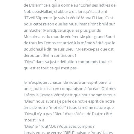
de L’Islam" cela qui à donné au "Coran ses lettres de
Noblesse,Halladj el akbar à dit lorsqu’il a atteint
"l’Eveil Sûpreme "Je suis la Vérité !Anna El Haq !C’est
pour cette raison que les Musulmans l’ont brûlé sur
un Bûcher !Halladj, celui que les plus grands
Musulmans du monde vénérent,le plus grand Soufi
de tous les Temps est arrivé à la même Vérité que le
Bouddha,il à dit "Je suis Dieu !".N’est-ce-pas que c’st
déroutant !Enfin continuons !
"Dieu" dans sa juste définition comprends tout ce
qui est et tout ce qui n’est pas !
Je m’explique : chacun de nous à un esprit pareil à
une goutte d’eau en comparaison à l’océan !Oui mes
Fréres la Grande Vérité,c’est que nous sommes tous
"Dieu",nous avons (je parle de notre esprit,de notre
âme,de notre "moi réel" ) tous la même nature que
"Dieu,il n’y a pas "Dieu" d’un côté et de l’autre côté
"nous",il y a
"Dieu’ le "Tout",Ok ?Vous avez compris ?
Jamais vous ne verrez "DIEU" puisque "vous" faites