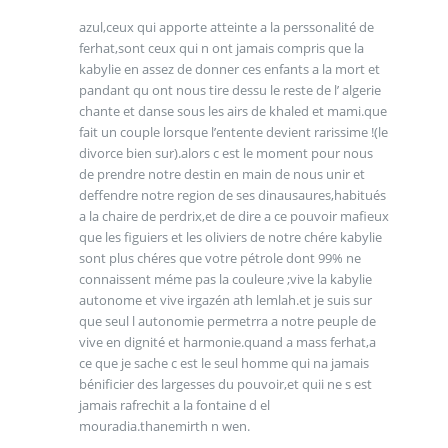
azul,ceux qui apporte atteinte a la perssonalité de
ferhat,sont ceux qui n ont jamais compris que la
kabylie en assez de donner ces enfants a la mort et
pandant qu ont nous tire dessu le reste de l’ algerie
chante et danse sous les airs de khaled et mami.que
fait un couple lorsque l’entente devient rarissime !(le
divorce bien sur).alors c est le moment pour nous
de prendre notre destin en main de nous unir et
deffendre notre region de ses dinausaures,habitués
a la chaire de perdrix,et de dire a ce pouvoir mafieux
que les figuiers et les oliviers de notre chére kabylie
sont plus chéres que votre pétrole dont 99% ne
connaissent méme pas la couleure ;vive la kabylie
autonome et vive irgazén ath lemlah.et je suis sur
que seul l autonomie permetrra a notre peuple de
vive en dignité et harmonie.quand a mass ferhat,a
ce que je sache c est le seul homme qui na jamais
bénificier des largesses du pouvoir,et quii ne s est
jamais rafrechit a la fontaine d el
mouradia.thanemirth n wen.