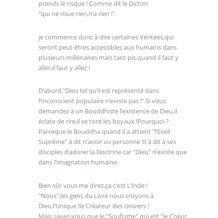
prends le risque ! Comme dit le Dicton
"qui ne risue rien,n’a rien !".
je commence donc à dire certaines Véritées,qui
seront peut-êtres accessibles aux humains dans
plusieurs millénaires mais tant pis,quand il faut y
aller,il faut y allez !
D’abord,"Dieu tel qu’il est représenté dans
l’Inconscient populaire n’existe pas !".Si vous
demandez à un Bouddhiste l’existence de Dieu,il
éclate de rire,il se tord les boyaux !Pourquoi ?
Parceque le Bouddha quand il a atteint "l’Eveil
Suprême" à dit n’avoir vu personne !Il à dit à ses
disciples d’adorer la Doctrine car "Dieu" n’existe que
dans l’imagnation humaine.
Bien sûr vous me direz,ça c’est L’Inde !
"Nous",les gens du Livre nous croyons à
Dieu,l’Unique !le Créateur des Univers !
Mais savez-vous que le "Soufisme" qui est "le Coeur