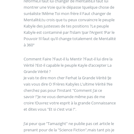
réformé,il faut lui changer de mentalité,il faut lui
montrer une Voie qui le dépasse !quelque chose de
suréaliste !Même Toi mon frère il Faut changer de
Mentalité,tu crois que tu peux convaincre le peuple
Kabyle des justesses de tes positions ?Le peuple
Kabyle est contaminé par l’Islam !par l’Argent !Par le
Pouvoir !Il faut qu’il change totalement de Mentalité
à 360°
Comment Faire ?Faut-il lu Mentir ?Faut-il lui dire la
Vérité ?Est-il capable le peuple Kayle d’accepter La
Grande Vérité ?
Je vais te dire mon cher Ferhat la Grande Vérité !Je
vais vous dire O !Frères Kabyles L’ultime Vérité !Ne
cherchez pas pour l’Instant "Comment j’ai ce
savoir !"Je ne vous demande même pas de me
croire !Ouvrez votre esprit à la grande Connaissance
et dites vous "Et si c’est vrai !".
J’ai peur que "Tamazight" ne publie pas cet article le
prenant pour de la "Science Fiction",mais tant pis je