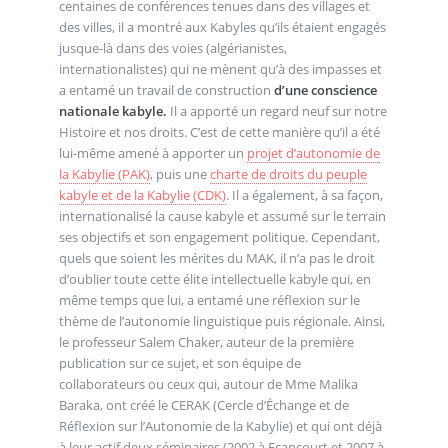
centaines de conférences tenues dans des villages et
des villes, il a montré aux Kabyles qu’ils étaient engagés
jusque-là dans des voies (algérianistes,
internationalistes) qui ne mènent qu’à des impasses et
a entamé un travail de construction
d’une conscience
nationale kabyle.
Il a apporté un regard neuf sur notre
Histoire et nos droits. C’est de cette manière qu’il a été
lui-même amené à apporter un
projet d’autonomie de
la Kabylie (PAK)
, puis une
charte de droits du peuple
kabyle et de la Kabylie (CDK)
. Il a également, à sa façon,
internationalisé la cause kabyle et assumé sur le terrain
ses objectifs et son engagement politique. Cependant,
quels que soient les mérites du MAK, il n’a pas le droit
d’oublier toute cette élite intellectuelle kabyle qui, en
même temps que lui, a entamé une réflexion sur le
thème de l’autonomie linguistique puis régionale. Ainsi,
le professeur Salem Chaker, auteur de la première
publication sur ce sujet, et son équipe de
collaborateurs ou ceux qui, autour de Mme Malika
Baraka, ont créé le CERAK (Cercle d’Échange et de
Réflexion sur l’Autonomie de la Kabylie) et qui ont déjà
à leur actif deux séminaires (2002 à Ecancourt et 2007 à