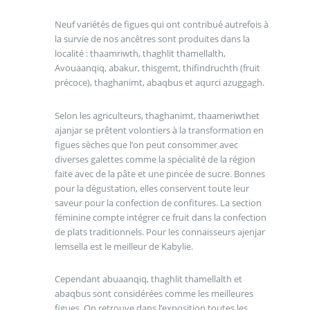
Neuf variétés de figues qui ont contribué autrefois à
la survie de nos ancêtres sont produites dans la
localité : thaamriwth, thaghlit thamellalth,
Avouaanqiq, abakur, thisgemt, thifindruchth (fruit
précoce), thaghanimt, abaqbus et aqurci azuggagh.
Selon les agriculteurs, thaghanimt, thaameriwthet
ajanjar se prêtent volontiers à la transformation en
figues sèches que l’on peut consommer avec
diverses galettes comme la spécialité de la région
faite avec de la pâte et une pincée de sucre. Bonnes
pour la dégustation, elles conservent toute leur
saveur pour la confection de confitures. La section
féminine compte intégrer ce fruit dans la confection
de plats traditionnels. Pour les connaisseurs ajenjar
lemsella est le meilleur de Kabylie.
Cependant abuaanqiq, thaghlit thamellalth et
abaqbus sont considérées comme les meilleures
figues. On retrouve dans l’exposition toutes les