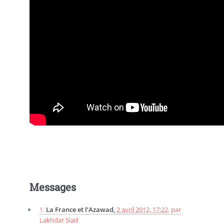
Messages
1.
La France et l’Azawad,
2 avril 2012, 17:22
,
par
Lakhdar Siad