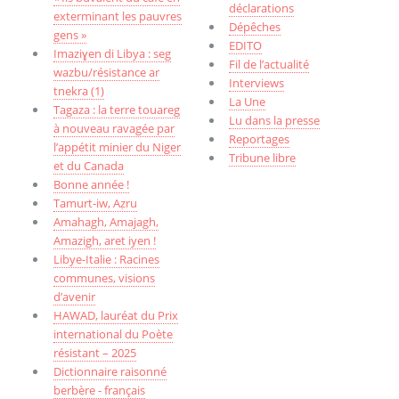
déclarations
exterminant les pauvres
Dépêches
gens »
EDITO
Imaziɣen di Libya : seg
Fil de l’actualité
wazbu/résistance ar
Interviews
tnekra (1)
La Une
Tagaza : la terre touareg
Lu dans la presse
à nouveau ravagée par
Reportages
l’appétit minier du Niger
Tribune libre
et du Canada
Bonne année !
Tamurt-iw, Aẓru
Amahagh, Amajagh,
Amazigh, aret iyen !
Libye-Italie : Racines
communes, visions
d’avenir
HAWAD, lauréat du Prix
international du Poète
résistant – 2025
Dictionnaire raisonné
berbère - français