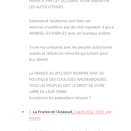
INVENTE PAR CET OCCIDENT POUR ANEANTIR
LES AUTOCHTONES..
l’islamise et l’arabisme sont bien ses
oeuvres..n’oublions pas de c’est napoleon 3 qui a
ARABISE LES KABYLES avec ses bureaux arabes.
Toute ma solidarité avec les peuples autoctones
sopliés et réduits en minorité qui luttent pour
leur liberté.
LA FRANCE de 2012 DOIT ROMPRE AVEC SA
POLITIQUE DES COULISSES NAUSEABONDES.
TOUS LES PEUPLES ONT LE DROIT DE VIVRE
LIBRE EN LEUR TERRE.
Soutenons les azawadiens laÏques !!
2.
La France et l’Azawad,
3 avril 2012, 13:51
,
par
mayas