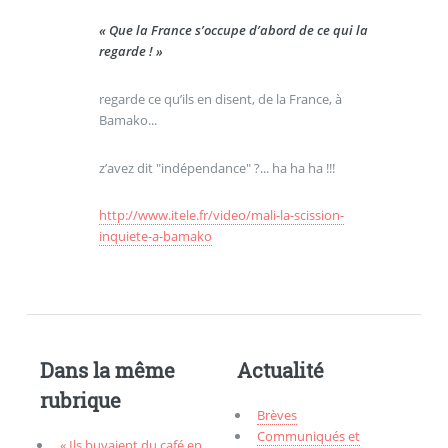
« Que la France s’occupe d’abord de ce qui la
regarde ! »
regarde ce qu’ils en disent, de la France, à
Bamako...
z’avez dit "indépendance" ?... ha ha ha !!!
http://www.itele.fr/video/mali-la-scission-
inquiete-a-bamako
Dans la même
Actualité
rubrique
Brèves
Communiqués et
« Ils buvaient du café en