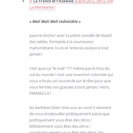
4.
La France et l’Azawad,
8 avril 2012, 04:12
,
par
La Mecreante !
« Mali Mali Mali indivisible »
pauvre cloche ! avec ta petite cervelle de lézard
des sables, formatée à la soumission
mahométane, tu es et resteras esclave à tout
jamais !
c’est quoi ça "le mali" ??? même pas le trou-du
cul-du monde ! c’est une invention coloniale qui
vous a foutu un couvercle sur la tête pour que
vous fermiez vos gueules à tout jamais ! Alors,
FERMEZ-LÀ !
les berbères (bien chez eux au nord !) viennent
de vous écrabouiller politiquement parce que
politiquement vous êtes des zéros !
Militairement vous êtes des zéros !
sociologiquement vous êtes des zéros ! En