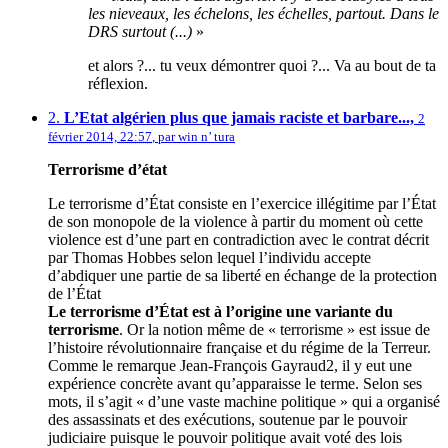
les nieveaux, les échelons, les échelles, partout. Dans le
DRS surtout (...)
»
et alors ?... tu veux démontrer quoi ?... Va au bout de ta
réflexion.
2.
L’Etat algérien plus que jamais raciste et barbare...,
2
février 2014, 22:57
,
par
win n’ tura
Terrorisme d’état
Le terrorisme d’État consiste en l’exercice illégitime par l’État
de son monopole de la violence à partir du moment où cette
violence est d’une part en contradiction avec le contrat décrit
par Thomas Hobbes selon lequel l’individu accepte
d’abdiquer une partie de sa liberté en échange de la protection
de l’État
Le terrorisme d’État est à l’origine une variante du
terrorisme
. Or la notion même de « terrorisme » est issue de
l’histoire révolutionnaire française et du régime de la Terreur.
Comme le remarque Jean-François Gayraud2, il y eut une
expérience concrète avant qu’apparaisse le terme. Selon ses
mots, il s’agit « d’une vaste machine politique » qui a organisé
des assassinats et des exécutions, soutenue par le pouvoir
judiciaire puisque le pouvoir politique avait voté des lois