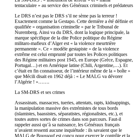
tentaculaire » au service des Généraux criminels et prédateurs
Le DRS n’est pas le DRS s’il ne sème pas la terreur !
Exactement comme la Gestapo. Cette dernière a été définie et
qualifiée « organisation criminelle » par le Tribunal de
Nuremberg. Ainsi va du DRS, dont la logique principale, la
marque spécifique de la dite Police politique du Régime
militaro-mafieux d’Alger est « la violence meurtrière
permanente ». Ce « modèle gestapiste » de la violence
extrême est celui emprunté par toutes les Polices politiques
des Régime militaires post 1945, en Europe (Grèce, Espagne,
Portugal…) et en Amérique latine (Chili, Argentine,…). Et
c’était en fin connaisseur, de l’intérieur même de la « boîte »
que Mécili disait en 1962 déjà : « Le MALG va dévorer
l’Algérie ! »…….
La SM-DRS et ses crimes
Assassinats, massacres, tueries, attentats, rapts, kidnappings,
la manipulation massive des extrémistes de tous bords
(islamistes, baassistes, séparatistes, régionalistes, etc.), et
toutes autres sortes de crimes dans son parcours. Faut-il
rappeler aussi qu’à sa naissance, les Généraux français
n’avaient ressenti aucune inquiétude : ils savaient que le
MALG de Boussouf est conçu pour exercer le contrôle et la