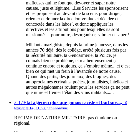
mafieuses qui ne font que dévoyer et saper notre
causse, juste et légitime....Les Services les sponsorisent
et les propulsent au devant de la scène, pour diriger,
orienter et donner la direction voulue et décidée et
concoctée dans les labos’, et donc appliquer les
directives et les attributions pour lesquelles ils sont
missionnés....pour nuire, désorganiser, saboter et saper !
Militant amazighiste, depuis la prime jeunesse, dans les
années 70 déjà, dès le collège, arrêté plusieurs fois par
la Sécurité militaire, la Gendarmerie, la Police, je
connais bien ce problème, et malheureusement ça
continue encore et toujours, ça s’empire même....et c’est
bien ce qui met un frein à l’avancée de notre cause.
Quand des partis, des journaux, des blogues, des
autoproclamés écrivains, poètes, journalistes, intellos et
autres mégalomanes roulent pour les services ça ne peut
que nuire et freiner l’élan des vrais militants......
3.
L’Etat algérien plus que jamais raciste et barbare...,
10
février 2014, 21:58
,
par
Anonyme
REGIME DE NATURE MILITAIRE, pas éthnique ou
régional.