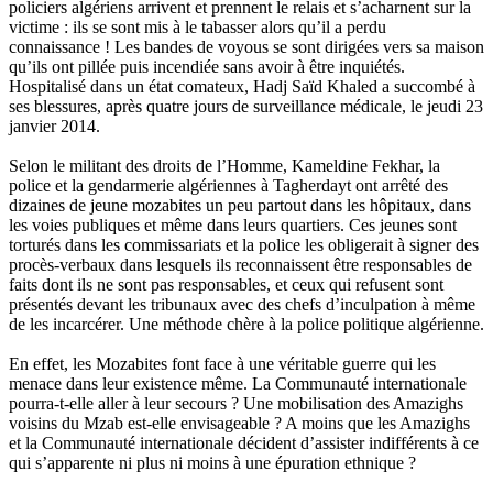
policiers algériens arrivent et prennent le relais et s’acharnent sur la
victime : ils se sont mis à le tabasser alors qu’il a perdu
connaissance ! Les bandes de voyous se sont dirigées vers sa maison
qu’ils ont pillée puis incendiée sans avoir à être inquiétés.
Hospitalisé dans un état comateux, Hadj Saïd Khaled a succombé à
ses blessures, après quatre jours de surveillance médicale, le jeudi 23
janvier 2014.
Selon le militant des droits de l’Homme, Kameldine Fekhar, la
police et la gendarmerie algériennes à Tagherdayt ont arrêté des
dizaines de jeune mozabites un peu partout dans les hôpitaux, dans
les voies publiques et même dans leurs quartiers. Ces jeunes sont
torturés dans les commissariats et la police les obligerait à signer des
procès-verbaux dans lesquels ils reconnaissent être responsables de
faits dont ils ne sont pas responsables, et ceux qui refusent sont
présentés devant les tribunaux avec des chefs d’inculpation à même
de les incarcérer. Une méthode chère à la police politique algérienne.
En effet, les Mozabites font face à une véritable guerre qui les
menace dans leur existence même. La Communauté internationale
pourra-t-elle aller à leur secours ? Une mobilisation des Amazighs
voisins du Mzab est-elle envisageable ? A moins que les Amazighs
et la Communauté internationale décident d’assister indifférents à ce
qui s’apparente ni plus ni moins à une épuration ethnique ?