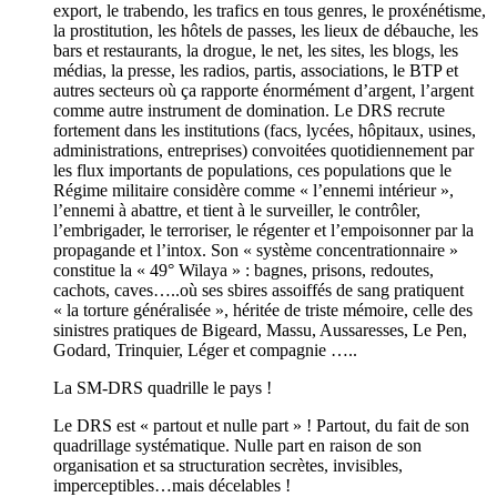
export, le trabendo, les trafics en tous genres, le proxénétisme,
la prostitution, les hôtels de passes, les lieux de débauche, les
bars et restaurants, la drogue, le net, les sites, les blogs, les
médias, la presse, les radios, partis, associations, le BTP et
autres secteurs où ça rapporte énormément d’argent, l’argent
comme autre instrument de domination. Le DRS recrute
fortement dans les institutions (facs, lycées, hôpitaux, usines,
administrations, entreprises) convoitées quotidiennement par
les flux importants de populations, ces populations que le
Régime militaire considère comme « l’ennemi intérieur »,
l’ennemi à abattre, et tient à le surveiller, le contrôler,
l’embrigader, le terroriser, le régenter et l’empoisonner par la
propagande et l’intox. Son « système concentrationnaire »
constitue la « 49° Wilaya » : bagnes, prisons, redoutes,
cachots, caves…..où ses sbires assoiffés de sang pratiquent
« la torture généralisée », héritée de triste mémoire, celle des
sinistres pratiques de Bigeard, Massu, Aussaresses, Le Pen,
Godard, Trinquier, Léger et compagnie …..
La SM-DRS quadrille le pays !
Le DRS est « partout et nulle part » ! Partout, du fait de son
quadrillage systématique. Nulle part en raison de son
organisation et sa structuration secrètes, invisibles,
imperceptibles…mais décelables !