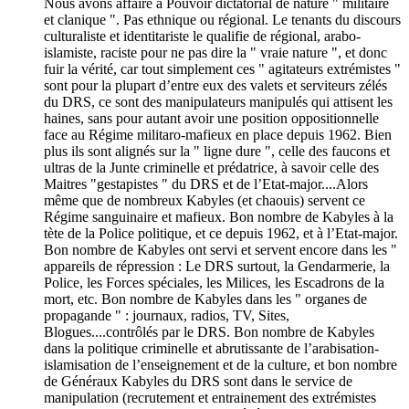
Nous avons affaire à Pouvoir dictatorial de nature " militaire
et clanique ". Pas ethnique ou régional. Le tenants du discours
culturaliste et identitariste le qualifie de régional, arabo-
islamiste, raciste pour ne pas dire la " vraie nature ", et donc
fuir la vérité, car tout simplement ces " agitateurs extrémistes "
sont pour la plupart d’entre eux des valets et serviteurs zélés
du DRS, ce sont des manipulateurs manipulés qui attisent les
haines, sans pour autant avoir une position oppositionnelle
face au Régime militaro-mafieux en place depuis 1962. Bien
plus ils sont alignés sur la " ligne dure ", celle des faucons et
ultras de la Junte criminelle et prédatrice, à savoir celle des
Maitres "gestapistes " du DRS et de l’Etat-major....Alors
même que de nombreux Kabyles (et chaouis) servent ce
Régime sanguinaire et mafieux. Bon nombre de Kabyles à la
tète de la Police politique, et ce depuis 1962, et à l’Etat-major.
Bon nombre de Kabyles ont servi et servent encore dans les "
appareils de répression : Le DRS surtout, la Gendarmerie, la
Police, les Forces spéciales, les Milices, les Escadrons de la
mort, etc. Bon nombre de Kabyles dans les " organes de
propagande " : journaux, radios, TV, Sites,
Blogues....contrôlés par le DRS. Bon nombre de Kabyles
dans la politique criminelle et abrutissante de l’arabisation-
islamisation de l’enseignement et de la culture, et bon nombre
de Généraux Kabyles du DRS sont dans le service de
manipulation (recrutement et entrainement des extrémistes