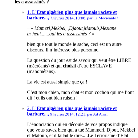
les a assassinés ?
1.
L’Etat algérien plus que jamais raciste et
barbare...,
7 février 2014, 10:06
,
par
La Mecreante !
–
«
Mameri,Mekbel, ,Djaout,Matoub,Meziane
m’heni.......qui les a assassinés ?
»
bien que tout le monde le sache, ceci est un autre
discours. Il n’intéresse plus personne.
La question du jour est de savoir qui veut être LIBRE
(mécréants) et qui
choisit
d’être ESCLAVE
(mahométans).
La vie est aussi simple que ça !
C’est mon chien, mon chat et mon cochon qui me l’ont
dit ! et ils ont bien raison !
2.
L’Etat algérien plus que jamais raciste et
barbare...,
9 février 2014, 12:21
,
par
Ait Amar
L’énonciation qui en découle de vos propos indique
que vous savez bien qui a tué Mammeri, Djout, Mekbel
et Matoub, et il fallait le dire.....Le Terrorisme d’Etat