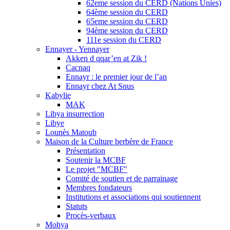
62eme session du CERD (Nations Unies)
64ème session du CERD
65eme session du CERD
94ème session du CERD
111e session du CERD
Ennayer - Yennayer
Akken d qqar’en at Zik !
Cacnaq
Ennayr : le premier jour de l’an
Ennayr chez At Snus
Kabylie
MAK
Libya insurrection
Libye
Lounès Matoub
Maison de la Culture berbère de France
Présentation
Soutenir la MCBF
Le projet "MCBF"
Comité de soutien et de parrainage
Membres fondateurs
Institutions et associations qui soutiennent
Statuts
Procès-verbaux
Mohya