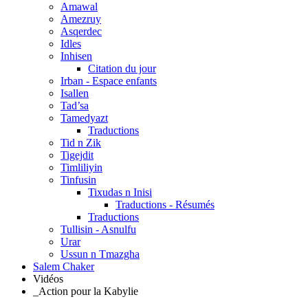
Amawal
Amezruy
Asqerdec
Idles
Inhisen
Citation du jour
Irban - Espace enfants
Isallen
Tad’sa
Tamedyazt
Traductions
Tid n Zik
Tigejdit
Timliliyin
Tinfusin
Tixudas n Inisi
Traductions - Résumés
Traductions
Tullisin - Asnulfu
Urar
Ussun n Tmazgha
Salem Chaker
Vidéos
_Action pour la Kabylie