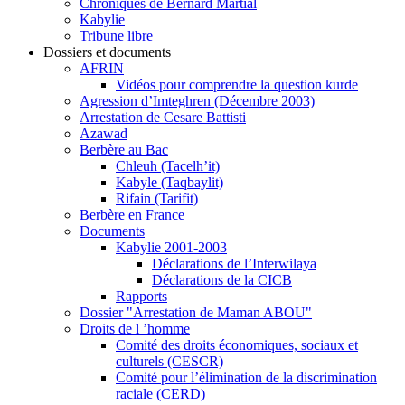
Chroniques de Bernard Martial
Kabylie
Tribune libre
Dossiers et documents
AFRIN
Vidéos pour comprendre la question kurde
Agression d’Imteghren (Décembre 2003)
Arrestation de Cesare Battisti
Azawad
Berbère au Bac
Chleuh (Tacelh’it)
Kabyle (Taqbaylit)
Rifain (Tarifit)
Berbère en France
Documents
Kabylie 2001-2003
Déclarations de l’Interwilaya
Déclarations de la CICB
Rapports
Dossier "Arrestation de Maman ABOU"
Droits de l ’homme
Comité des droits économiques, sociaux et
culturels (CESCR)
Comité pour l’élimination de la discrimination
raciale (CERD)