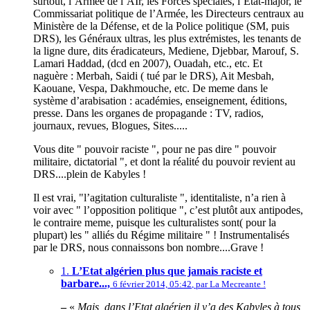
surtout, l’Armée de l’AIr, les Forces spéciales, l’Etat-major, le
Commissariat politique de l’Armée, les Directeurs centraux au
Ministère de la Défense, et de la Police politique (SM, puis
DRS), les Généraux ultras, les plus extrémistes, les tenants de
la ligne dure, dits éradicateurs, Mediene, Djebbar, Marouf, S.
Lamari Haddad, (dcd en 2007), Ouadah, etc., etc. Et
naguère : Merbah, Saidi ( tué par le DRS), Ait Mesbah,
Kaouane, Vespa, Dakhmouche, etc. De meme dans le
système d’arabisation : académies, enseignement, éditions,
presse. Dans les organes de propagande : TV, radios,
journaux, revues, Blogues, Sites.....
Vous dite " pouvoir raciste ", pour ne pas dire " pouvoir
militaire, dictatorial ", et dont la réalité du pouvoir revient au
DRS....plein de Kabyles !
Il est vrai, "l’agitation culturaliste ", identitaliste, n’a rien à
voir avec " l’opposition politique ", c’est plutôt aux antipodes,
le contraire meme, puisque les culturalistes sont( pour la
plupart) les " alliés du Régime militaire " ! Instrumentalisés
par le DRS, nous connaissons bon nombre....Grave !
1.
L’Etat algérien plus que jamais raciste et
barbare...,
6 février 2014, 05:42
,
par
La Mecreante !
–
«
Mais, dans l’Etat algérien il y’a des Kabyles à tous