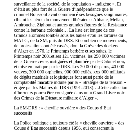
surveillance de la société, de la population « indigène ». Et
c’était au plus fort de la Guerre d’indépendance que le
criminel Boussouf avait commencé ses besognes sanguinaires,
ciblant les héros du mouvement libérateur : Abbane, Mellah,
Amirouche, Zighout et autres grandes figures de la Résistance
contre la barbarie coloniale… La liste est longue de ces
Grands Hommes tombés sous les balles et/ou les tortures du
MALG, de la SM, puis du DRS. Et combien de mouvements,
de protestations ont été cassés, dont la Grève des dockers
d’Alger en 1976, le Printemps berbère et ses suites, le
Printemps noir 2001et ses 121 victimes, les 250 000 victimes
de la Guerre civile, instiguées et planifiée par le Cabinet noir,
et mise en pratique par le DRS. Les 20 000 disparus, 40 000
veuves, 300 000 orphelins, 900 000 exilés, xxx 000 milliards
de dégâts matériels et logistiques font aussi partie de la
comptabilité macabre induite par la » Stratégie de la tension »
érigée par les Maitres du DRS (1991-2013)….Cette collection
d’horreurs pourra être consignée dans un « Grand Livre noir
des Crimes de la Dictature militaire d’Alger ».
La SM-DRS : « cheville ouvrière » des Coups d’Etat
successifs
La Police politique a toujours été la « cheville ouvrière » des
Coups d’Etat successifs depuis 1956, qui consacrent la