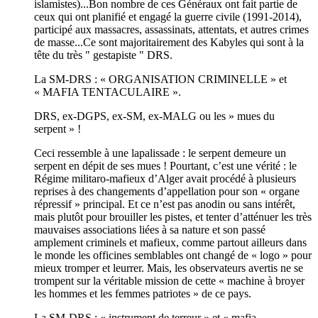
islamistes)...Bon nombre de ces Généraux ont fait partie de
ceux qui ont planifié et engagé la guerre civile (1991-2014),
participé aux massacres, assassinats, attentats, et autres crimes
de masse...Ce sont majoritairement des Kabyles qui sont à la
tête du très " gestapiste " DRS.
La SM-DRS : « ORGANISATION CRIMINELLE » et
« MAFIA TENTACULAIRE ».
DRS, ex-DGPS, ex-SM, ex-MALG ou les » mues du
serpent » !
Ceci ressemble à une lapalissade : le serpent demeure un
serpent en dépit de ses mues ! Pourtant, c’est une vérité : le
Régime militaro-mafieux d’Alger avait procédé à plusieurs
reprises à des changements d’appellation pour son « organe
répressif » principal. Et ce n’est pas anodin ou sans intérêt,
mais plutôt pour brouiller les pistes, et tenter d’atténuer les très
mauvaises associations liées à sa nature et son passé
amplement criminels et mafieux, comme partout ailleurs dans
le monde les officines semblables ont changé de « logo » pour
mieux tromper et leurrer. Mais, les observateurs avertis ne se
trompent sur la véritable mission de cette « machine à broyer
les hommes et les femmes patriotes » de ce pays.
La SM-DRS : « instrument de terreur » et « mafia