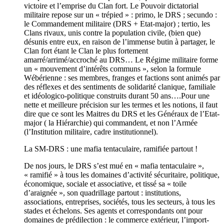
victoire et l’emprise du Clan fort. Le Pouvoir dictatorial
militaire repose sur un « trépied » : primo, le DRS ; secundo :
le Commandement militaire (DRS + Etat-major) ; tertio, les
Clans rivaux, unis contre la population civile, (bien que)
désunis entre eux, en raison de l’immense butin à partager, le
Clan fort étant le Clan le plus fortement
amarré/arrimé/accroché au DRS… Le Régime militaire forme
un « mouvement d’intérêts communs », selon la formule
Wébérienne : ses membres, franges et factions sont animés par
des réflexes et des sentiments de solidarité clanique, familiale
et idéologico-politique construits durant 50 ans….Pour une
nette et meilleure précision sur les termes et les notions, il faut
dire que ce sont les Maitres du DRS et les Généraux de l’Etat-
major ( la Hiérarchie) qui commandent, et non l’Armée
(l’Institution militaire, cadre institutionnel).
La SM-DRS : une mafia tentaculaire, ramifiée partout !
De nos jours, le DRS s’est mué en « mafia tentaculaire »,
« ramifié » à tous les domaines d’activité sécuritaire, politique,
économique, sociale et associative, et tissé sa « toile
d’araignée », son quadrillage partout : institutions,
associations, entreprises, sociétés, tous les secteurs, à tous les
stades et échelons. Ses agents et correspondants ont pour
domaines de prédilection : le commerce extérieur, l’import-