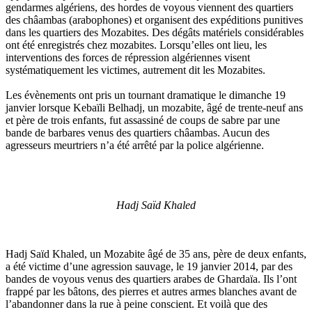
gendarmes algériens, des hordes de voyous viennent des quartiers
des châambas (arabophones) et organisent des expéditions punitives
dans les quartiers des Mozabites. Des dégâts matériels considérables
ont été enregistrés chez mozabites. Lorsqu’elles ont lieu, les
interventions des forces de répression algériennes visent
systématiquement les victimes, autrement dit les Mozabites.
Les évènements ont pris un tournant dramatique le dimanche 19
janvier lorsque Kebaïli Belhadj, un mozabite, âgé de trente-neuf ans
et père de trois enfants, fut assassiné de coups de sabre par une
bande de barbares venus des quartiers châambas. Aucun des
agresseurs meurtriers n’a été arrêté par la police algérienne.
Hadj Saïd Khaled
Hadj Saïd Khaled, un Mozabite âgé de 35 ans, père de deux enfants,
a été victime d’une agression sauvage, le 19 janvier 2014, par des
bandes de voyous venus des quartiers arabes de Ghardaïa. Ils l’ont
frappé par les bâtons, des pierres et autres armes blanches avant de
l’abandonner dans la rue à peine conscient. Et voilà que des