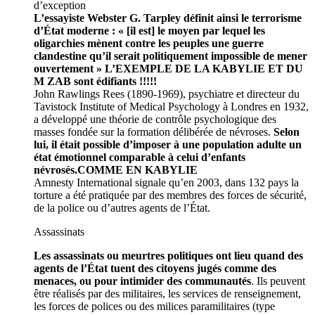
d’exception
L’essayiste Webster G. Tarpley définit ainsi le terrorisme
d’État moderne : « [il est] le moyen par lequel les
oligarchies mènent contre les peuples une guerre
clandestine qu’il serait politiquement impossible de mener
ouvertement » L’EXEMPLE DE LA KABYLIE ET DU
M ZAB sont édifiants !!!!!
John Rawlings Rees (1890-1969), psychiatre et directeur du
Tavistock Institute of Medical Psychology à Londres en 1932,
a développé une théorie de contrôle psychologique des
masses fondée sur la formation délibérée de névroses.
Selon
lui, il était possible d’imposer à une population adulte un
état émotionnel comparable à celui d’enfants
névrosés.COMME EN KABYLIE
Amnesty International signale qu’en 2003, dans 132 pays la
torture a été pratiquée par des membres des forces de sécurité,
de la police ou d’autres agents de l’État.
Assassinats
Les assassinats ou meurtres politiques ont lieu quand des
agents de l’État tuent des citoyens jugés comme des
menaces, ou pour intimider des communautés
. Ils peuvent
être réalisés par des militaires, les services de renseignement,
les forces de polices ou des milices paramilitaires (type