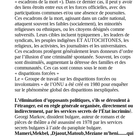
« escadrons de la mort »). Dans ce dernier cas, il peut y avoir
des liens étroits entre eux et les forces officielles, avec des
participations communes et/ou une absence de poursuites.
Ces escadrons de la mort, agissant dans un cadre national,
attaquent souvent les faibles (socialement), les minorités
religieuses ou ethniques, ou les citoyens désignés comme
subversifs. Leurs cibles incluent typiquemen , les leaders de
syndicats, les peuples indigènes ET AUTOCHTONES, les
religieux, les activistes, les journalistes et les universitaires.
Ces escadrons protègent généralement leurs donneurs d’ordre
par l’illusion d’une criminalité spontanée. Souvent, les corps
sont dissimulés, augmentant la détresse des familles et des
communautés. Ces cas sont connus sous le nom de
« disparitions forcées »
Le « Groupe de travail sur les disparitions forcées ou
involontaires » de l’ONU a été créé en 1980 pour enquêter
sur le phénomène global des disparitions inexpliquées.
L’élimination d’opposants politiques, s’ils se déroulent à
l’étranger, est en règle générale organisée, directement ou
indirectement, par les services secrets de l’État incrimin
é.
Georgi Markov, dissident bulgare, auteur de romans et de
pièces de théâtre a été assassiné en 1978 par les services
secrets bulgares à l’aide du parapluie bulgare.
Mameri,Mekbel, ,Djaout,Matoub,Meziane m’heni.......qui