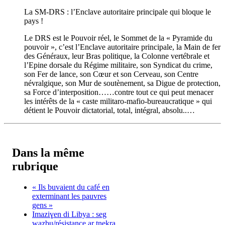
La SM-DRS : l’Enclave autoritaire principale qui bloque le
pays !
Le DRS est le Pouvoir réel, le Sommet de la « Pyramide du
pouvoir », c’est l’Enclave autoritaire principale, la Main de fer
des Généraux, leur Bras politique, la Colonne vertébrale et
l’Epine dorsale du Régime militaire, son Syndicat du crime,
son Fer de lance, son Cœur et son Cerveau, son Centre
névralgique, son Mur de soutènement, sa Digue de protection,
sa Force d’interposition……contre tout ce qui peut menacer
les intérêts de la « caste militaro-mafio-bureaucratique » qui
détient le Pouvoir dictatorial, total, intégral, absolu..…
Dans la même
rubrique
« Ils buvaient du café en
exterminant les pauvres
gens »
Imaziɣen di Libya : seg
wazbu/résistance ar tnekra