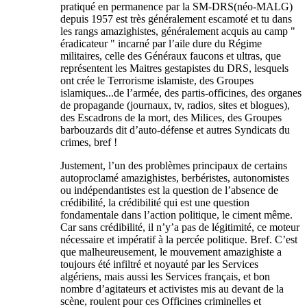
pratiqué en permanence par la SM-DRS(néo-MALG)
depuis 1957 est très généralement escamoté et tu dans
les rangs amazighistes, généralement acquis au camp "
éradicateur " incarné par l’aile dure du Régime
militaires, celle des Généraux faucons et ultras, que
représentent les Maitres gestapistes du DRS, lesquels
ont crée le Terrorisme islamiste, des Groupes
islamiques...de l’armée, des partis-officines, des organes
de propagande (journaux, tv, radios, sites et blogues),
des Escadrons de la mort, des Milices, des Groupes
barbouzards dit d’auto-défense et autres Syndicats du
crimes, bref !
Justement, l’un des problèmes principaux de certains
autoproclamé amazighistes, berbéristes, autonomistes
ou indépendantistes est la question de l’absence de
crédibilité, la crédibilité qui est une question
fondamentale dans l’action politique, le ciment même.
Car sans crédibilité, il n’y’a pas de légitimité, ce moteur
nécessaire et impératif à la percée politique. Bref. C’est
que malheureusement, le mouvement amazighiste a
toujours été infiltré et noyauté par les Services
algériens, mais aussi les Services français, et bon
nombre d’agitateurs et activistes mis au devant de la
scène, roulent pour ces Officines criminelles et