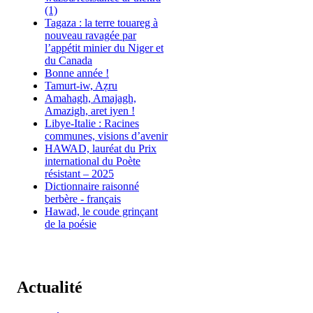
(1)
Tagaza : la terre touareg à
nouveau ravagée par
l’appétit minier du Niger et
du Canada
Bonne année !
Tamurt-iw, Aẓru
Amahagh, Amajagh,
Amazigh, aret iyen !
Libye-Italie : Racines
communes, visions d’avenir
HAWAD, lauréat du Prix
international du Poète
résistant – 2025
Dictionnaire raisonné
berbère - français
Hawad, le coude grinçant
de la poésie
Actualité