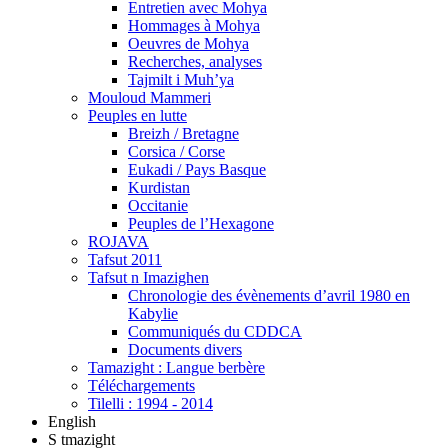
Entretien avec Mohya
Hommages à Mohya
Oeuvres de Mohya
Recherches, analyses
Tajmilt i Muh’ya
Mouloud Mammeri
Peuples en lutte
Breizh / Bretagne
Corsica / Corse
Eukadi / Pays Basque
Kurdistan
Occitanie
Peuples de l’Hexagone
ROJAVA
Tafsut 2011
Tafsut n Imazighen
Chronologie des évènements d’avril 1980 en
Kabylie
Communiqués du CDDCA
Documents divers
Tamazight : Langue berbère
Téléchargements
Tilelli : 1994 - 2014
English
S tmazight