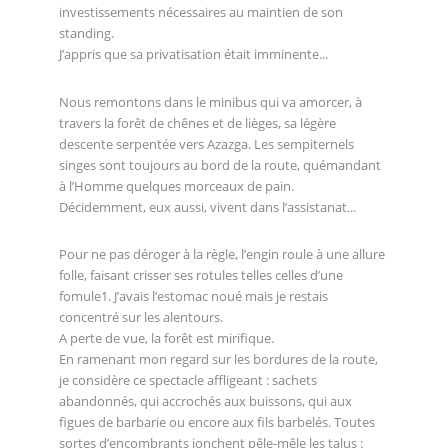
investissements nécessaires au maintien de son
standing.
J’appris que sa privatisation était imminente...
Nous remontons dans le minibus qui va amorcer, à
travers la forêt de chênes et de lièges, sa légère
descente serpentée vers Azazga. Les sempiternels
singes sont toujours au bord de la route, quémandant
à l’Homme quelques morceaux de pain.
Décidemment, eux aussi, vivent dans l’assistanat...
Pour ne pas déroger à la règle, l’engin roule à une allure
folle, faisant crisser ses rotules telles celles d’une
fomule1. J’avais l’estomac noué mais je restais
concentré sur les alentours.
A perte de vue, la forêt est mirifique.
En ramenant mon regard sur les bordures de la route,
je considère ce spectacle affligeant : sachets
abandonnés, qui accrochés aux buissons, qui aux
figues de barbarie ou encore aux fils barbelés. Toutes
sortes d’encombrants jonchent pêle-mêle les talus :