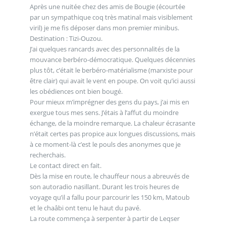
Après une nuitée chez des amis de Bougie (écourtée
par un sympathique coq très matinal mais visiblement
viril) je me fis déposer dans mon premier minibus.
Destination : Tizi-Ouzou.
J’ai quelques rancards avec des personnalités de la
mouvance berbéro-démocratique. Quelques décennies
plus tôt, c’était le berbéro-matérialisme (marxiste pour
être clair) qui avait le vent en poupe. On voit qu’ici aussi
les obédiences ont bien bougé.
Pour mieux m’imprégner des gens du pays, j’ai mis en
exergue tous mes sens. J’étais à l’affut du moindre
échange, de la moindre remarque. La chaleur écrasante
n’était certes pas propice aux longues discussions, mais
à ce moment-là c’est le pouls des anonymes que je
recherchais.
Le contact direct en fait.
Dès la mise en route, le chauffeur nous a abreuvés de
son autoradio nasillant. Durant les trois heures de
voyage qu’il a fallu pour parcourir les 150 km, Matoub
et le chaâbi ont tenu le haut du pavé.
La route commença à serpenter à partir de Leqser