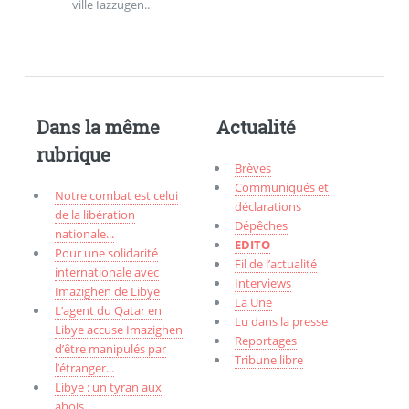
ville Iazzugen..
Dans la même
Actualité
rubrique
Brèves
Communiqués et
Notre combat est celui
déclarations
de la libération
Dépêches
nationale...
EDITO
Pour une solidarité
Fil de l’actualité
internationale avec
Interviews
Imazighen de Libye
La Une
L’agent du Qatar en
Lu dans la presse
Libye accuse Imazighen
Reportages
d’être manipulés par
Tribune libre
l’étranger...
Libye : un tyran aux
abois