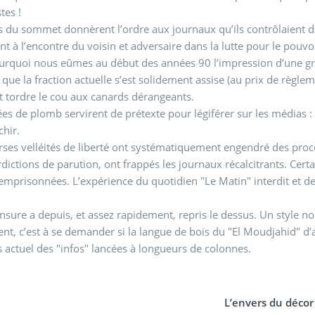
tes !
s du sommet donnèrent l’ordre aux journaux qu’ils contrôlaient d
t à l’encontre du voisin et adversaire dans la lutte pour le pouvoi
urquoi nous eûmes au début des années 90 l’impression d’une gran
 que la fraction actuelle s’est solidement assise (au prix de règl
et tordre le cou aux canards dérangeants.
es de plomb servirent de prétexte pour légiférer sur les médias : un
chir.
rses velléités de liberté ont systématiquement engendré des procè
rdictions de parution, ont frappés les journaux récalcitrants. Certai
mprisonnées. L’expérience du quotidien "Le Matin" interdit et de
nsure a depuis, et assez rapidement, repris le dessus. Un style no
nt, c’est à se demander si la langue de bois du "El Moudjahid" d’an
 actuel des "infos" lancées à longueurs de colonnes.
L’envers du décor