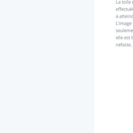
La toile
effectué
à atteind
L’image 
seulemen
elle est
néfaste.