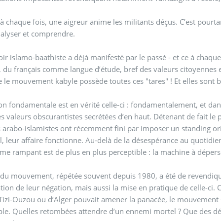
chaque fois, une aigreur anime les militants déçus. C’est pourta
nalyser et comprendre.
ir islamo-baathiste a déjà manifesté par le passé - et ce à chaque
té, du français comme langue d’étude, bref des valeurs citoyennes
e le mouvement kabyle possède toutes ces "tares" ! Et elles sont 
on fondamentale est en vérité celle-ci : fondamentalement, et dans 
s valeurs obscurantistes secrétées d’en haut. Détenant de fait le p
s arabo-islamistes ont récemment fini par imposer un standing orient
l, leur affaire fonctionne. Au-delà de la désespérance au quotidien
e rampant est de plus en plus perceptible : la machine à déperso
 du mouvement, répétée souvent depuis 1980, a été de revendique
ation de leur négation, mais aussi la mise en pratique de celle-ci
Tizi-Ouzou ou d’Alger pouvait amener la panacée, le mouvement s
le. Quelles retombées attendre d’un ennemi mortel ? Que des dés