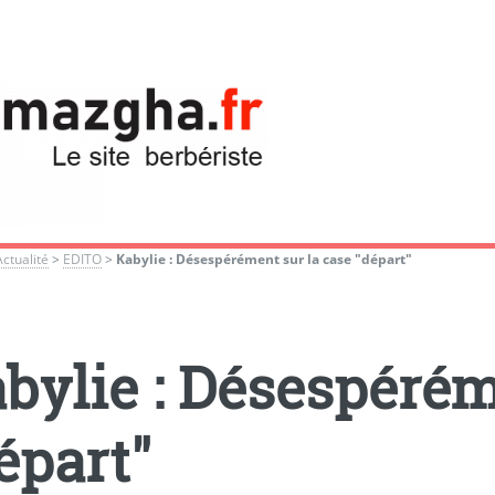
Actualité
>
EDITO
>
Kabylie : Désespérément sur la case "départ"
bylie : Désespérém
épart"