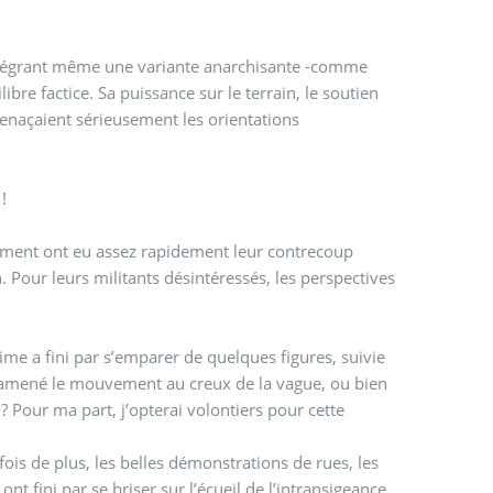
ntégrant même une variante anarchisante -comme
ibre factice. Sa puissance sur le terrain, le soutien
 menaçaient sérieusement les orientations
!
uvement ont eu assez rapidement leur contrecoup
. Pour leurs militants désintéressés, les perspectives
ime a fini par s’emparer de quelques figures, suivie
 amené le mouvement au creux de la vague, ou bien
? Pour ma part, j’opterai volontiers pour cette
s de plus, les belles démonstrations de rues, les
 fini par se briser sur l’écueil de l’intransigeance