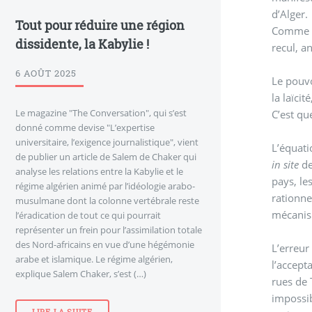
d’Alger.
Tout pour réduire une région
Comme à 
dissidente, la Kabylie !
recul, a
6 AOÛT 2025
Le pouvo
la laïci
Le magazine "The Conversation", qui s’est
C’est qu
donné comme devise "L’expertise
universitaire, l’exigence journalistique", vient
L’équati
de publier un article de Salem de Chaker qui
in site
de
analyse les relations entre la Kabylie et le
pays, le
régime algérien animé par l’idéologie arabo-
rationne
musulmane dont la colonne vertébrale reste
mécanism
l’éradication de tout ce qui pourrait
représenter un frein pour l’assimilation totale
des Nord-africains en vue d’une hégémonie
L’erreur
arabe et islamique. Le régime algérien,
l’accept
explique Salem Chaker, s’est (…)
rues de 
impossib