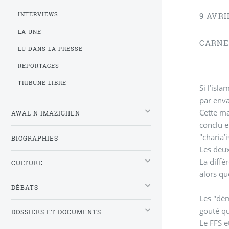
INTERVIEWS
9 AVRI
LA UNE
CARNE
LU DANS LA PRESSE
REPORTAGES
TRIBUNE LIBRE
Si l’isl
par enva
Cette ma
AWAL N IMAZIGHEN
conclu e
"charia’
BIOGRAPHIES
Les deux
La diffé
CULTURE
alors qu
DÉBATS
Les "dém
gouté qu
DOSSIERS ET DOCUMENTS
Le FFS e