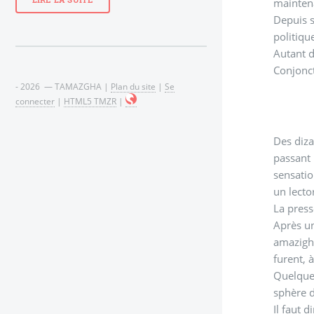
LIRE LA SUITE
mainten
Depuis s
politiqu
Autant d
Conjonct
- 2026 — TAMAZGHA |
Plan du site
|
Se
connecter
|
HTML5 TMZR
|
Des diza
passant 
sensatio
un lecto
La press
Après un
amazigh,
furent, 
Quelques
sphère d
Il faut 