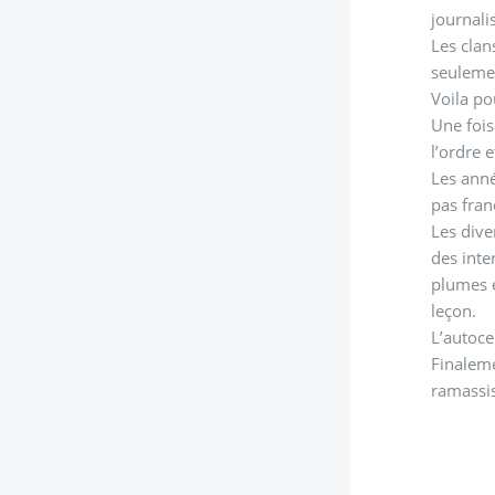
journalis
Les clan
seulemen
Voila po
Une fois
l’ordre 
Les anné
pas fran
Les dive
des inte
plumes e
leçon.
L’autoce
Finaleme
ramassis