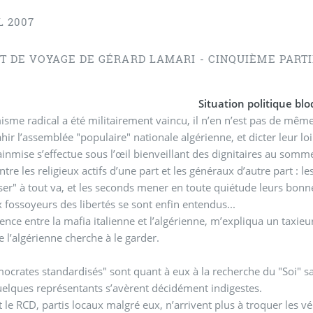
L 2007
T DE VOYAGE DE GÉRARD LAMARI - CINQUIÈME PART
Situation politique bl
amisme radical a été militairement vaincu, il n’en n’est pas de même
hir l’assemblée "populaire" nationale algérienne, et dicter leur loi
inmise s’effectue sous l’œil bienveillant des dignitaires au somme
ntre les religieux actifs d’une part et les généraux d’autre part : l
iser" à tout va, et les seconds mener en toute quiétude leurs bonne
 fossoyeurs des libertés se sont enfin entendus...
rence entre la mafia italienne et l’algérienne, m’expliqua un taxie
e l’algérienne cherche à le garder.
ocrates standardisés" sont quant à eux à la recherche du "Soi" sa
elques représentants s’avèrent décidément indigestes.
t le RCD, partis locaux malgré eux, n’arrivent plus à troquer les vér