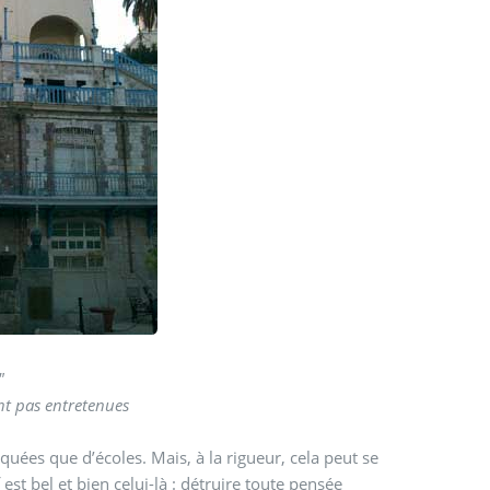
e"
nt pas entretenues
uées que d’écoles. Mais, à la rigueur, cela peut se
 est bel et bien celui-là : détruire toute pensée