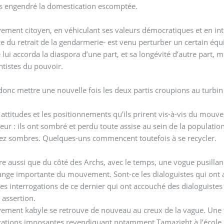
as engendré la domestication escomptée.
ement citoyen, en véhiculant ses valeurs démocratiques et en i
ce du retrait de la gendarmerie- est venu perturber un certain équil
e lui accorda la diaspora d’une part, et sa longévité d’autre part,
tistes du pouvoir.
it donc mettre une nouvelle fois les deux partis croupions au turbin 
 attitudes et les positionnements qu’ils prirent vis-à-vis du mo
eur : ils ont sombré et perdu toute assise au sein de la population
ez sombres. Quelques-uns commencent toutefois à se recycler.
dire aussi que du côté des Archs, avec le temps, une vogue pusillan
ange importante du mouvement. Sont-ce les dialoguistes qui ont
les interrogations de ce dernier qui ont accouché des dialoguistes 
 assertion.
ment kabyle se retrouve de nouveau au creux de la vague. Une foi
ations imposantes revendiquant notamment Tamazight à l’école, ont