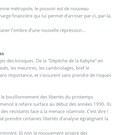
ncienne métropole, le pouvoir est de nouveau
rge financière qui lui permet d’arroser par-ci, par-là.
planer l’ombre d’une nouvelle répression...
as
ages des kiosques. De la "Dépêche de la Kabylie" en
asés, les meurtres, les cambriolages, bref le
ans importance, et s’assurent sans prendre de risques
é le bouillonnement des libertés du printemps
mmencé à refaire surface au début des années 1990. Ils
s résistants face à la menace islamiste. C’est dire !
 prendre certaines libertés d’analyse égratignant la
le permirent. Et non le mouvement propre des