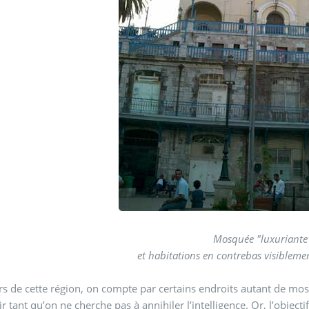
Mosquée "luxuriant
et habitations en contrebas visibleme
s de cette région, on compte par certains endroits autant de mosq
r tant qu’on ne cherche pas à annihiler l’intelligence. Or, l’objectif