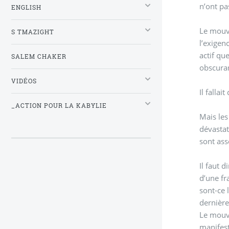
n’ont p
ENGLISH
Le mouv
S TMAZIGHT
l’exigen
actif qu
SALEM CHAKER
obscuran
VIDÉOS
Il falla
_ACTION POUR LA KABYLIE
Mais les
dévastat
sont ass
Il faut 
d’une fr
sont-ce 
dernière
Le mouve
manifest