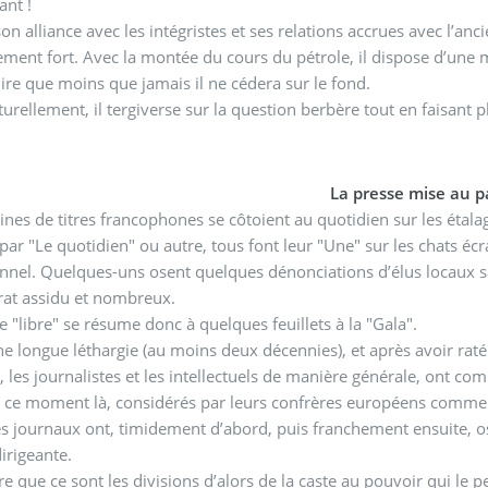
ant !
on alliance avec les intégristes et ses relations accrues avec l’a
ement fort. Avec la montée du cours du pétrole, il dispose d’une ma
ire que moins que jamais il ne cédera sur le fond.
urellement, il tergiverse sur la question berbère tout en faisant 
La presse mise au p
ines de titres francophones se côtoient au quotidien sur les étal
par "Le quotidien" ou autre, tous font leur "Une" sur les chats écr
nnel. Quelques-uns osent quelques dénonciations d’élus locaux s
rat assidu et nombreux.
e "libre" se résume donc à quelques feuillets à la "Gala".
e longue léthargie (au moins deux décennies), et après avoir rat
 les journalistes et les intellectuels de manière générale, ont co
à ce moment là, considérés par leurs confrères européens comme de
 journaux ont, timidement d’abord, puis franchement ensuite, osé
irigeante.
dire que ce sont les divisions d’alors de la caste au pouvoir qui 