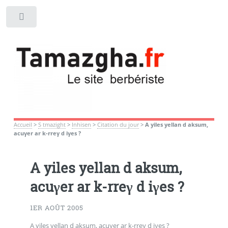
Toggle
Accueil
>
S tmazight
>
Inhisen
>
Citation du jour
>
A yiles yellan d aksum,
acuγer ar k-rreγ d iγes ?
A yiles yellan d aksum,
acuγer ar k-rreγ d iγes ?
1ER AOÛT 2005
A yiles yellan d aksum, acuγer ar k-rreγ d iγes ?