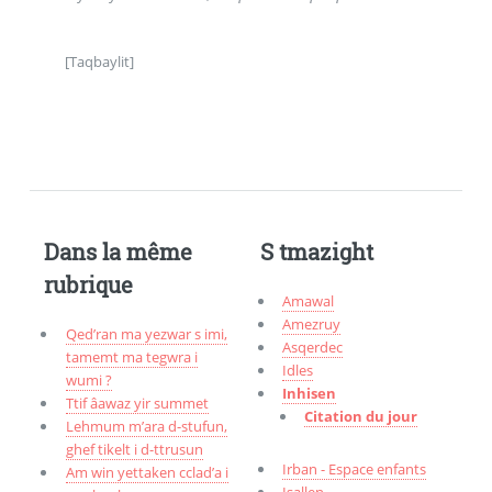
[Taqbaylit]
Dans la même
S tmazight
rubrique
Amawal
Amezruy
Qed’ran ma yezwar s imi,
Asqerdec
tamemt ma tegwra i
Idles
wumi ?
Inhisen
Ttif âawaz yir summet
Citation du jour
Lehmum m’ara d-stufun,
ghef tikelt i d-ttrusun
Irban - Espace enfants
Am win yettaken cclad’a i
Isallen