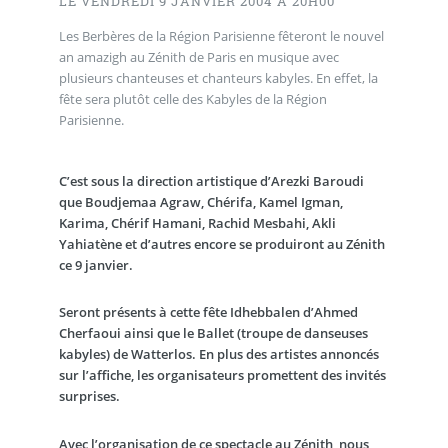
LE VENDREDI 9 JANVIER 2004 À 20H00
Les Berbères de la Région Parisienne fêteront le nouvel
an amazigh au Zénith de Paris en musique avec
plusieurs chanteuses et chanteurs kabyles. En effet, la
fête sera plutôt celle des Kabyles de la Région
Parisienne.
C’est sous la direction artistique d’Arezki Baroudi
que Boudjemaa Agraw, Chérifa, Kamel Igman,
Karima, Chérif Hamani, Rachid Mesbahi, Akli
Yahiatène et d’autres encore se produiront au Zénith
ce 9 janvier.
Seront présents à cette fête
Idhebbalen
d’Ahmed
Cherfaoui ainsi que le Ballet (troupe de danseuses
kabyles) de Watterlos. En plus des artistes annoncés
sur l’affiche, les organisateurs promettent des invités
surprises.
Avec l’organisation de ce spectacle au Zénith, nous