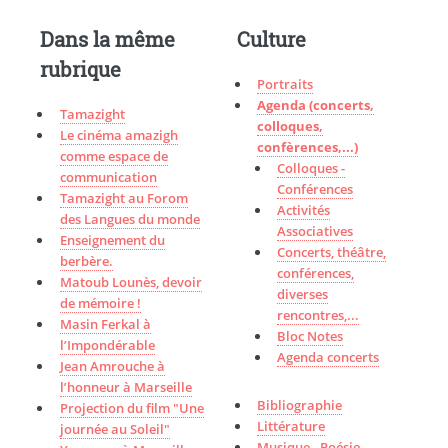
Dans la même
Culture
rubrique
Portraits
Agenda (concerts,
Tamazight
colloques,
Le cinéma amazigh
confèrences,...)
comme espace de
Colloques -
communication
Conférences
Tamazight au Forom
Activités
des Langues du monde
Associatives
Enseignement du
Concerts, théâtre,
berbère.
conférences,
Matoub Lounès, devoir
diverses
de mémoire !
rencontres,...
Masin Ferkal à
Bloc Notes
l’Impondérable
Agenda concerts
Jean Amrouche à
l’honneur à Marseille
Bibliographie
Projection du film "Une
Littérature
journée au Soleil"
Musique - Poésie