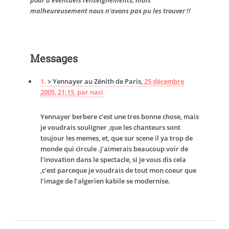
pour d’éventuels renseignements, mais
malheureusement nous n’avons pas pu les trouver !!
Messages
1.
> Yennayer au Zénith de Paris,
25 décembre
2005, 21:15
,
par
naci
Yennayer berbere c’est une tres bonne chose, mais
je voudrais souligner ,que les chanteurs sont
toujour les memes, et, que sur scene il ya trop de
monde qui circule .j’aimerais beaucoup voir de
l’inovation dans le spectacle, si je vous dis cela
,c’est parceque je voudrais de tout mon coeur que
l’image de l’algerien kabile se modernise.