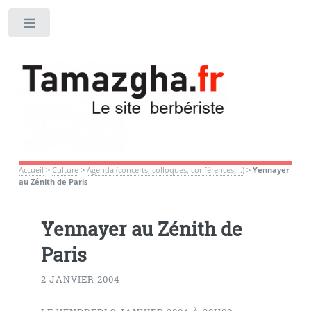
Toggle
Accueil
>
Culture
>
Agenda (concerts, colloques, confèrences,...)
>
Yennayer
au Zénith de Paris
Yennayer au Zénith de
Paris
2 JANVIER 2004