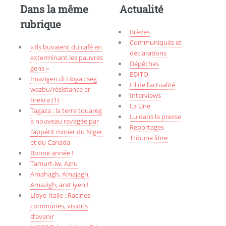
Dans la même
Actualité
rubrique
Brèves
Communiqués et
« Ils buvaient du café en
déclarations
exterminant les pauvres
Dépêches
gens »
EDITO
Imaziɣen di Libya : seg
Fil de l’actualité
wazbu/résistance ar
Interviews
tnekra (1)
La Une
Tagaza : la terre touareg
Lu dans la presse
à nouveau ravagée par
Reportages
l’appétit minier du Niger
Tribune libre
et du Canada
Bonne année !
Tamurt-iw, Aẓru
Amahagh, Amajagh,
Amazigh, aret iyen !
Libye-Italie : Racines
communes, visions
d’avenir