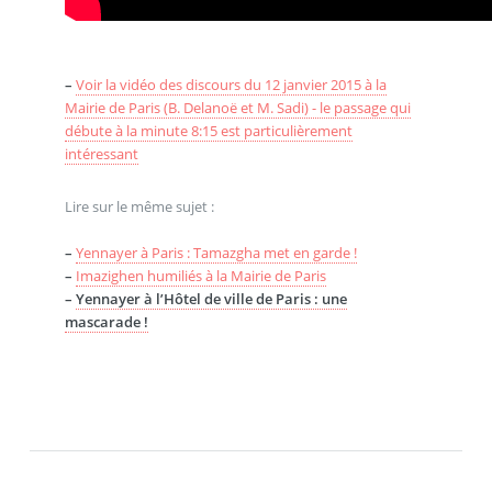
–
Voir la vidéo des discours du 12 janvier 2015 à la
Mairie de Paris (B. Delanoë et M. Sadi) - le passage qui
débute à la minute 8:15 est particulièrement
intéressant
Lire sur le même sujet :
–
Yennayer à Paris : Tamazgha met en garde !
–
Imazighen humiliés à la Mairie de Paris
–
Yennayer à l’Hôtel de ville de Paris : une
mascarade !