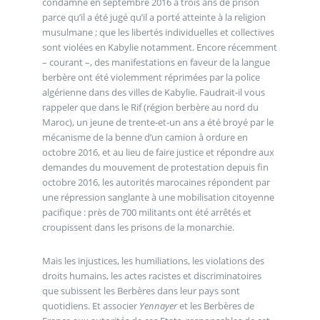
condamné en septembre 2016 à trois ans de prison
parce qu’il a été jugé qu’il a porté atteinte à la religion
musulmane ; que les libertés individuelles et collectives
sont violées en Kabylie notamment. Encore récemment
– courant –, des manifestations en faveur de la langue
berbère ont été violemment réprimées par la police
algérienne dans des villes de Kabylie. Faudrait-il vous
rappeler que dans le Rif (région berbère au nord du
Maroc), un jeune de trente-et-un ans a été broyé par le
mécanisme de la benne d’un camion à ordure en
octobre 2016, et au lieu de faire justice et répondre aux
demandes du mouvement de protestation depuis fin
octobre 2016, les autorités marocaines répondent par
une répression sanglante à une mobilisation citoyenne
pacifique : près de 700 militants ont été arrêtés et
croupissent dans les prisons de la monarchie.
Mais les injustices, les humiliations, les violations des
droits humains, les actes racistes et discriminatoires
que subissent les Berbères dans leur pays sont
quotidiens. Et associer
Yennayer
et les Berbères de