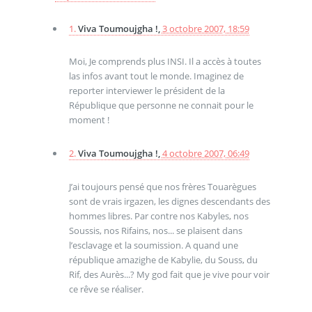
1.
Viva Toumoujgha !,
3 octobre 2007, 18:59
Moi, Je comprends plus INSI. Il a accès à toutes
las infos avant tout le monde. Imaginez de
reporter interviewer le président de la
République que personne ne connait pour le
moment !
2.
Viva Toumoujgha !,
4 octobre 2007, 06:49
J’ai toujours pensé que nos frères Touarègues
sont de vrais irgazen, les dignes descendants des
hommes libres. Par contre nos Kabyles, nos
Soussis, nos Rifains, nos... se plaisent dans
l’esclavage et la soumission. A quand une
république amazighe de Kabylie, du Souss, du
Rif, des Aurès...? My god fait que je vive pour voir
ce rêve se réaliser.