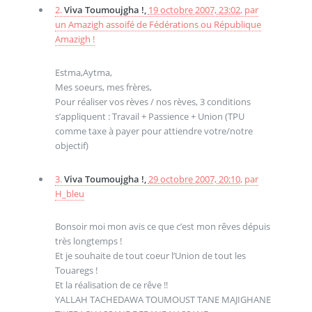
2.
Viva Toumoujgha !,
19 octobre 2007, 23:02
,
par
un Amazigh assoifé de Fédérations ou République
Amazigh !
Estma,Aytma,
Mes soeurs, mes frères,
Pour réaliser vos rèves / nos rèves, 3 conditions
s’appliquent : Travail + Passience + Union (TPU
comme taxe à payer pour attiendre votre/notre
objectif)
3.
Viva Toumoujgha !,
29 octobre 2007, 20:10
,
par
H_bleu
Bonsoir moi mon avis ce que c’est mon rêves dépuis
très longtemps !
Et je souhaite de tout coeur l’Union de tout les
Touaregs !
Et la réalisation de ce rêve !!
YALLAH TACHEDAWA TOUMOUST TANE MAJIGHANE