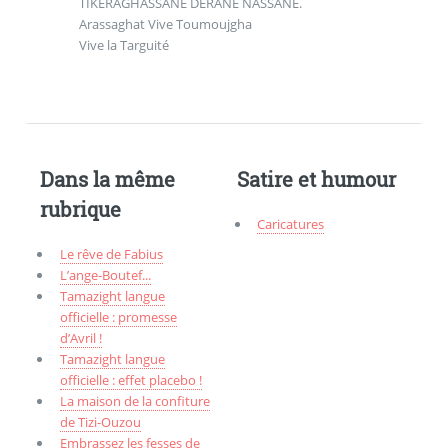
TIKERAGHASSANE DERANE NASSANE.
Arassaghat Vive Toumoujgha
Vive la Targuité
Dans la même
Satire et humour
rubrique
Caricatures
Le rêve de Fabius
L’ange-Boutef...
Tamazight langue
officielle : promesse
d’Avril !
Tamazight langue
officielle : effet placebo !
La maison de la confiture
de Tizi-Ouzou
Embrassez les fesses de