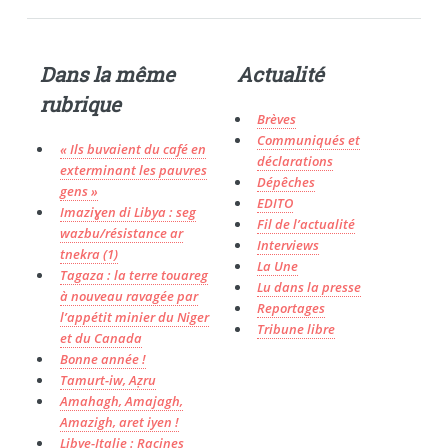
Dans la même
Actualité
rubrique
Brèves
Communiqués et
« Ils buvaient du café en
déclarations
exterminant les pauvres
Dépêches
gens »
EDITO
Imaziɣen di Libya : seg
Fil de l’actualité
wazbu/résistance ar
Interviews
tnekra (1)
La Une
Tagaza : la terre touareg
Lu dans la presse
à nouveau ravagée par
Reportages
l’appétit minier du Niger
Tribune libre
et du Canada
Bonne année !
Tamurt-iw, Aẓru
Amahagh, Amajagh,
Amazigh, aret iyen !
Libye-Italie : Racines