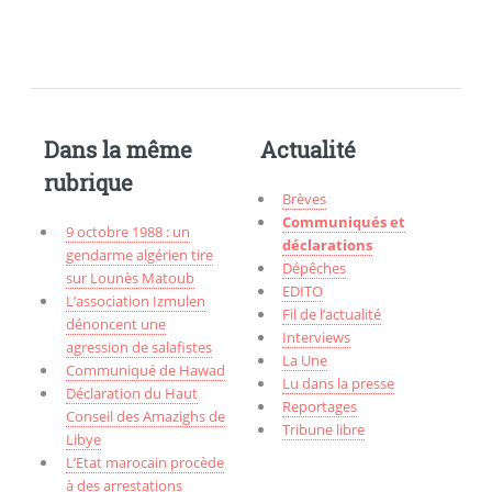
Dans la même
Actualité
rubrique
Brèves
Communiqués et
9 octobre 1988 : un
déclarations
gendarme algérien tire
Dépêches
sur Lounès Matoub
EDITO
L’association Izmulen
Fil de l’actualité
dénoncent une
Interviews
agression de salafistes
La Une
Communiqué de Hawad
Lu dans la presse
Déclaration du Haut
Reportages
Conseil des Amazighs de
Tribune libre
Libye
L’Etat marocain procède
à des arrestations