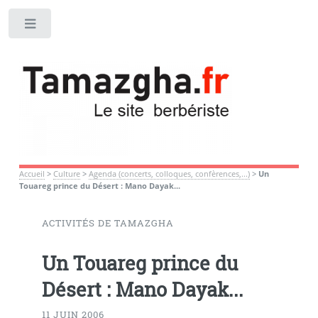
Toggle
Accueil
>
Culture
>
Agenda (concerts, colloques, confèrences,...)
>
Un
Touareg prince du Désert : Mano Dayak...
ACTIVITÉS DE TAMAZGHA
Un Touareg prince du
Désert : Mano Dayak...
11 JUIN 2006