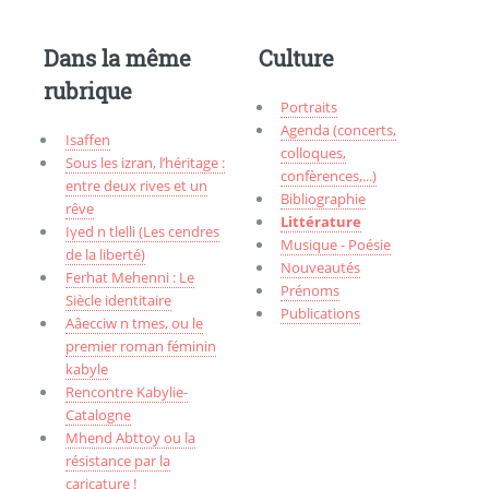
Dans la même
Culture
rubrique
Portraits
Agenda (concerts,
Isaffen
colloques,
Sous les izran, l’héritage :
confèrences,...)
entre deux rives et un
Bibliographie
rêve
Littérature
Iγed n tlelli (Les cendres
Musique - Poésie
de la liberté)
Nouveautés
Ferhat Mehenni : Le
Prénoms
Siècle identitaire
Publications
Aâecciw n tmes, ou le
premier roman féminin
kabyle
Rencontre Kabylie-
Catalogne
Mhend Abttoy ou la
résistance par la
caricature !