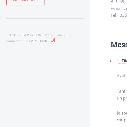
LIRE LA SUITE
B.P. 6
E-mail :
Tel : 03
- 2026 — TAMAZGHA |
Plan du site
|
Se
connecter
|
HTML5 TMZR
|
Mes
1.
Ti
Azul 
Tant
un pr
Je so
car p