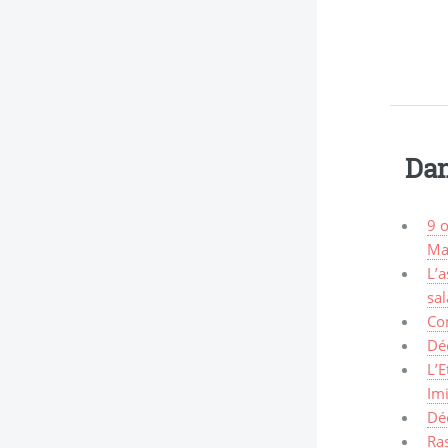
Dan
9 
Ma
L’
sal
Co
Dé
L’E
Im
Dé
Ra