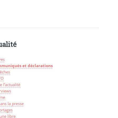
alité
ves
muniqués et déclarations
êches
TO
de l’actualité
rviews
Une
ans la presse
ortages
une libre