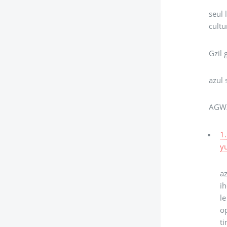
seul 
cultu
Gzil 
azul 
AGW
1.
y
a
i
le
op
ti