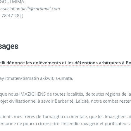
9, GOULMIMA
associationtilelli@caramail.com
5 78 47 28|]
sages
lelli dénonce les enlèvements et les détentions arbitraires à 
ay itmaten/tismatin akkwit, s-umata,
 que nous IMAZIGHENS de toutes localités, de toutes régions d
ojet civilisationnel à savoir Berberité, Laîcité, notre combat rester
utients mes frères de Tamazgha occidentale, que les Imazighens de
ersonne ne pourra cironscrire l’incendie ravageur et purificateur 