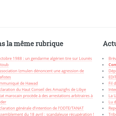
s la même rubrique
Actu
octobre 1988 : un gendarme algérien tire sur Lounès
Brè
toub
Com
association Izmulen dénoncent une agression de
Dép
afistes
EDI
mmuniqué de Hawad
Fil 
claration du Haut Conseil des Amazighs de Libye
Inte
tat marocain procède à des arrestations arbitraires à
La 
ider
Lu d
claration générale d’intention de l’ODTE/TANAT
Rep
ssemblement du 18 avril : scandaleuse récupération !
Trib