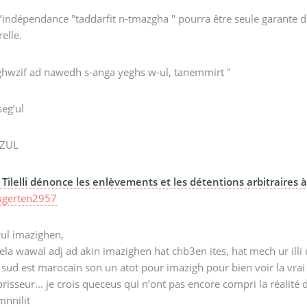
l’indépendance "taddarfit n-tmazgha " pourra être seule garante de
relle.
ghwzif ad nawedh s-anga yeghs w-ul, tanemmirt "
seg’ul
ZUL
Tilelli dénonce les enlèvements et les détentions arbitraires
ugerten2957
zul imazighen,
hela wawal adj ad akin imazighen hat chb3en ites, hat mech ur il
 sud est marocain son un atot pour imazigh pour bien voir la vrai
risseur... je crois queceus qui n’ont pas encore compri la réalité d
mnnilit