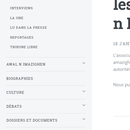
le
INTERVIEWS
n 
LA UNE
LU DANS LA PRESSE
REPORTAGES
18 JAN
TRIBUNE LIBRE
L’associ
amazigh 
AWAL N IMAZIGHEN
autorité
BIOGRAPHIES
Nous pub
CULTURE
DÉBATS
DOSSIERS ET DOCUMENTS