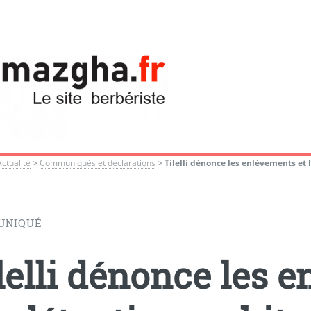
Actualité
>
Communiqués et déclarations
>
Tilelli dénonce les enlèvements et 
UNIQUÉ
lelli dénonce les 