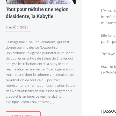
Tout pour réduire une région
L’Associ
dissidente, la Kabylie !
immédiat
militan
6 AOÛT 2025
Elle lan
pacifiqu
Le magazine "The Conversation", qui s’est
donné comme devise "L’expertise
universitaire, l’exigence journalistique", vient
Tizi n I
de publier un article de Salem de Chaker qui
analyse les relations entre la Kabylie et le
Pour le b
régime algérien animé par l’idéologie arabo-
Le Prési
musulmane dont la colonne vertébrale reste
l’éradication de tout ce qui pourrait
représenter un frein pour l’assimilation totale
des Nord-africains en vue d’une hégémonie
arabe et islamique. Le régime algérien,
explique Salem Chaker, s’est (…)
[|
ASSOC