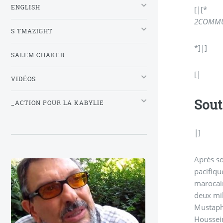
ENGLISH
[|[*
2
COMM
S TMAZIGHT
*]|]
SALEM CHAKER
[|
VIDÉOS
Sout
_ACTION POUR LA KABYLIE
|]
Après so
pacifiqu
marocain
deux mil
Mustaph
Houssei