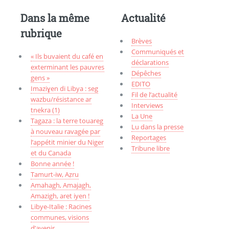
Dans la même
Actualité
rubrique
Brèves
Communiqués et
« Ils buvaient du café en
déclarations
exterminant les pauvres
Dépêches
gens »
EDITO
Imaziɣen di Libya : seg
Fil de l’actualité
wazbu/résistance ar
Interviews
tnekra (1)
La Une
Tagaza : la terre touareg
Lu dans la presse
à nouveau ravagée par
Reportages
l’appétit minier du Niger
Tribune libre
et du Canada
Bonne année !
Tamurt-iw, Aẓru
Amahagh, Amajagh,
Amazigh, aret iyen !
Libye-Italie : Racines
communes, visions
d’avenir