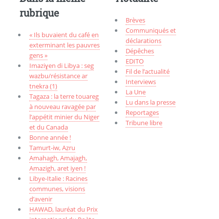
rubrique
Brèves
Communiqués et
« Ils buvaient du café en
déclarations
exterminant les pauvres
Dépêches
gens »
EDITO
Imaziɣen di Libya : seg
Fil de l’actualité
wazbu/résistance ar
Interviews
tnekra (1)
La Une
Tagaza : la terre touareg
Lu dans la presse
à nouveau ravagée par
Reportages
l’appétit minier du Niger
Tribune libre
et du Canada
Bonne année !
Tamurt-iw, Aẓru
Amahagh, Amajagh,
Amazigh, aret iyen !
Libye-Italie : Racines
communes, visions
d’avenir
HAWAD, lauréat du Prix