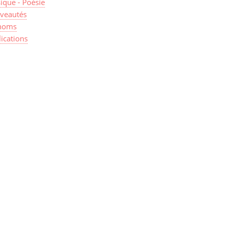
ique - Poésie
veautés
noms
ications