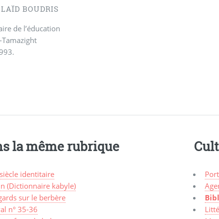
ELAÏD BOUDRIS
ire de l’éducation
s-Tamazight
1993.
s la même rubrique
Cul
siècle identitaire
Port
in (Dictionnaire kabyle)
Agen
ards sur le berbère
Bib
al n° 35-36
Litt