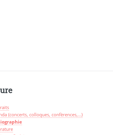
ture
raits
da (concerts, colloques, confèrences,...)
liographie
érature