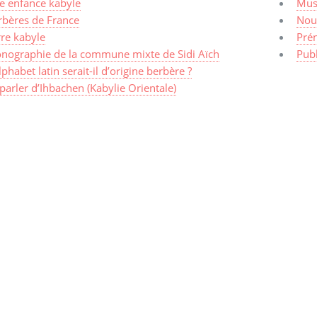
e enfance kabyle
Mus
rbères de France
Nou
rre kabyle
Pré
nographie de la commune mixte de Sidi Aïch
Publ
lphabet latin serait-il d’origine berbère ?
parler d’Ihbachen (Kabylie Orientale)