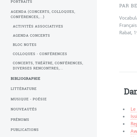
PORTRAITS
PAR B
AGENDA (CONCERTS, COLLOQUES,
Vocabula
CONFÈRENCES,...)
Françai
ACTIVITÉS ASSOCIATIVES
Rabat, 
AGENDA CONCERTS
BLOC NOTES
COLLOQUES - CONFÉRENCES
CONCERTS, THÉÂTRE, CONFÉRENCES,
DIVERSES RENCONTRES,...
BIBLIOGRAPHIE
Dan
LITTÉRATURE
MUSIQUE - POÉSIE
Le 
NOUVEAUTÉS
Iss
PRÉNOMS
Reg
PUBLICATIONS
Aw