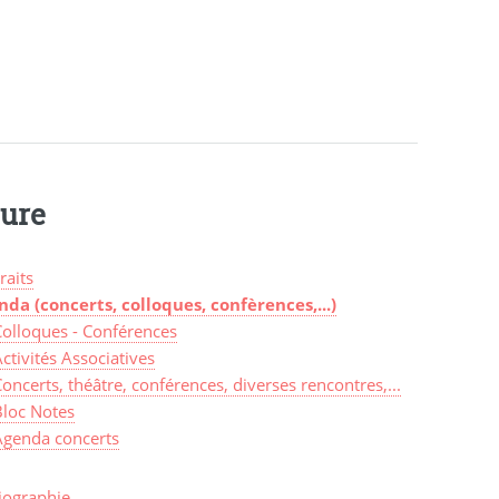
ture
raits
nda (concerts, colloques, confèrences,...)
Colloques - Conférences
ctivités Associatives
oncerts, théâtre, conférences, diverses rencontres,...
Bloc Notes
Agenda concerts
iographie