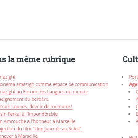
s la même rubrique
Cul
mazight
Port
 cinéma amazigh comme espace de communication
Age
mazight au Forom des Langues du monde
seignement du berbère.
A
toub Lounès, devoir de mémoire !
C
sin Ferkal à l’Impondérable
an Amrouche à l’honneur à Marseille
jection du film "Une journée au Soleil"
nnayer à Marseille
Bibl