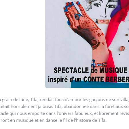
 de lune, Tifa, rendait fous d’amour les garçons de son village. Sa beauté surpassait celle de la lune ; sa 
était horriblement jalouse. Tifa, abandonnée dans la forêt aux s
acle qui nous emporte dans l’univers fabuleux, et librement revisi
ront en musique et en danse le fil de l’histoire de Tifa.