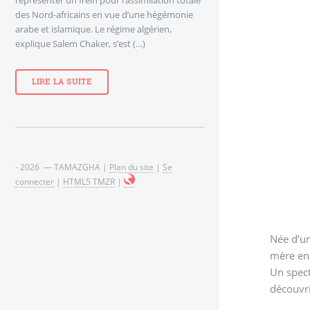
des Nord-africains en vue d’une hégémonie
arabe et islamique. Le régime algérien,
explique Salem Chaker, s’est (…)
LIRE LA SUITE
- 2026 — TAMAZGHA |
Plan du site
|
Se
connecter
|
HTML5 TMZR
|
Née d’un grain
mère en 
Un spect
découvri