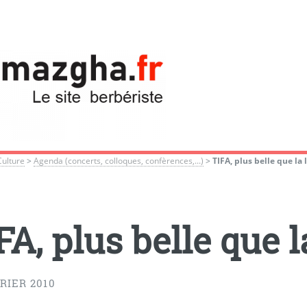
Culture
>
Agenda (concerts, colloques, confèrences,...)
>
TIFA, plus belle que la
FA, plus belle que l
RIER 2010