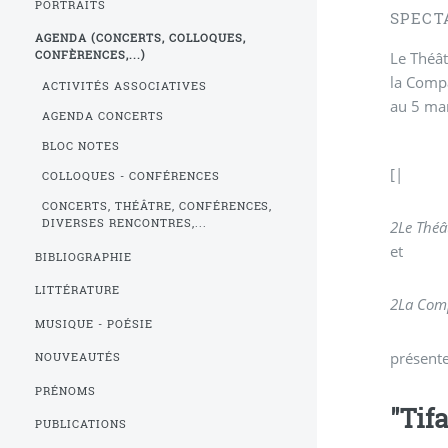
PORTRAITS
SPECT
AGENDA (CONCERTS, COLLOQUES,
Le Théât
CONFÈRENCES,...)
la Comp
ACTIVITÉS ASSOCIATIVES
au 5 ma
AGENDA CONCERTS
BLOC NOTES
[|
COLLOQUES - CONFÉRENCES
CONCERTS, THÉÂTRE, CONFÉRENCES,
DIVERSES RENCONTRES,...
2
Le Théâ
et
BIBLIOGRAPHIE
LITTÉRATURE
2
La Com
MUSIQUE - POÉSIE
présent
NOUVEAUTÉS
PRÉNOMS
"Tifa
PUBLICATIONS