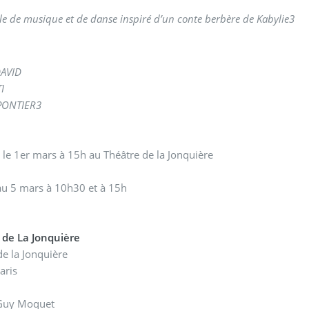
le de musique et de danse inspiré d’un conte berbère de Kabylie
3
DAVID
I
 PONTIER
3
 le 1er mars à 15h au Théâtre de la Jonquière
au 5 mars à 10h30 et à 15h
 de La Jonquière
de la Jonquière
aris
uy Moquet