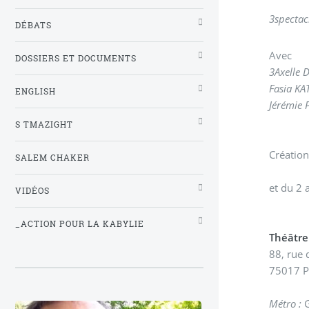
3
spectac
DÉBATS
Avec
DOSSIERS ET DOCUMENTS
3
Axelle 
Fasia KAT
ENGLISH
Jérémie
S TMAZIGHT
Création
SALEM CHAKER
et du 2 
VIDÉOS
_ACTION POUR LA KABYLIE
Théâtre
88, rue 
75017 P
Métro :
G