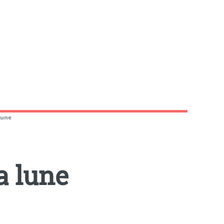
 lune
a lune