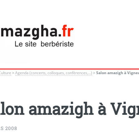
Culture
>
Agenda (concerts, colloques, confèrences,...)
>
Salon amazigh à Vigne
lon amazigh à Vig
S 2008