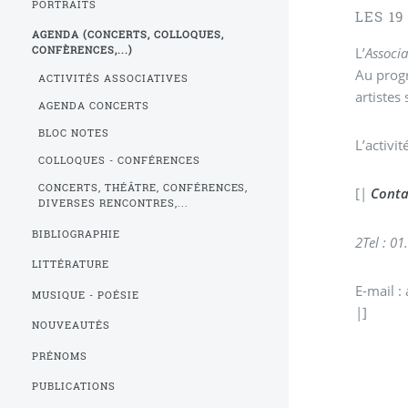
PORTRAITS
LES 19
AGENDA (CONCERTS, COLLOQUES,
L’
Associ
CONFÈRENCES,...)
Au progr
ACTIVITÉS ASSOCIATIVES
artistes 
AGENDA CONCERTS
BLOC NOTES
L’activi
COLLOQUES - CONFÉRENCES
CONCERTS, THÉÂTRE, CONFÉRENCES,
[|
Conta
DIVERSES RENCONTRES,...
BIBLIOGRAPHIE
2
Tel : 01
LITTÉRATURE
E-mail :
MUSIQUE - POÉSIE
|]
NOUVEAUTÉS
PRÉNOMS
PUBLICATIONS