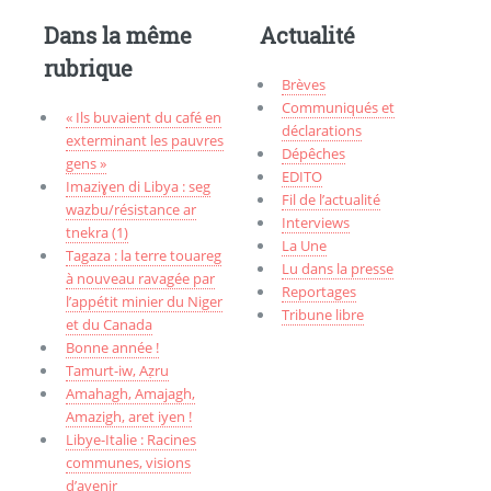
Dans la même
Actualité
rubrique
Brèves
Communiqués et
« Ils buvaient du café en
déclarations
exterminant les pauvres
Dépêches
gens »
EDITO
Imaziɣen di Libya : seg
Fil de l’actualité
wazbu/résistance ar
Interviews
tnekra (1)
La Une
Tagaza : la terre touareg
Lu dans la presse
à nouveau ravagée par
Reportages
l’appétit minier du Niger
Tribune libre
et du Canada
Bonne année !
Tamurt-iw, Aẓru
Amahagh, Amajagh,
Amazigh, aret iyen !
Libye-Italie : Racines
communes, visions
d’avenir