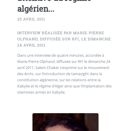
algérien...
25 AVRIL 2011
INTERVIEW RÉALISÉE PAR MARIE-PIERRE
OLPHAND, DIFFUSÉE SUR RFI, LE DIMANCHE
24 AVRIL 2011.
Dans une interview de quatre minutes, accordée à
Marie-Pierre Olphand, diffusée sur RFI le dimanche 24
avril 2011, Salem Chaker s’exprime sur le mouvement
des
Archs
, sur l’introduction de tamazight dans la
constitution algérienne, sur les relations entre la
Kabylie et le régime d’Alger ainsi que l’implantation des
islamistes armés en Kabylie.