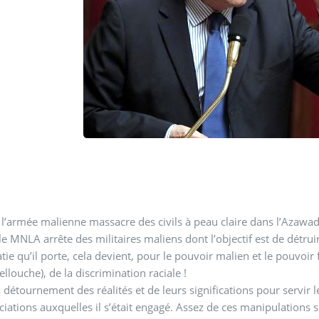
l’armée malienne massacre des civils à peau claire dans l’Azawad, 
le MNLA arrête des militaires maliens dont l’objectif est de détr
ie qu’il porte, cela devient, pour le pouvoir malien et le pouvoir
ellouche), de la discrimination raciale !
détournement des réalités et de leurs significations pour servir le
ions auxquelles il s’était engagé. Assez de ces manipulations sémantiques ! Assez de cette a