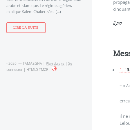
propagan
arabe et islamique. Le régime algérien,
cinquant
explique Salem Chaker, s’est (…)
Eyra
LIRE LA SUITE
Mes
- 2026 — TAMAZGHA |
Plan du site
|
Se
1.
"R
connecter
|
HTML5 TMZR
|
–
« A
erreu
il ne
Lelo