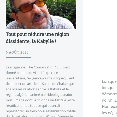
Tout pour réduire une région
dissidente, la Kabylie !
6 AOÛT 2025
Le magazine "The Conversation", qui s’est
donné comme devise "L’expertise
universitaire, l’exigence journalistique", vient
Lorsque 
de publier un article de Salem de Chaker qui
lorsque 
analyse les relations entre la Kabylie et le
démocrat
régime algérien animé par l’idéologie arabo-
noirs" (L
musulmane dont la colonne vertébrale reste
l’éradication de tout ce qui pourrait
Honteux 
représenter un frein pour l’assimilation totale
les négociat
des Nord-africains en vue d’une hégémonie