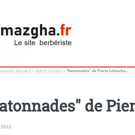
Annonces top site 2
>
Guerre en Libye
>
"Ratonnades" de Pierre Lelouche...
atonnades" de Pier
 2013