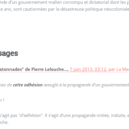
de d’un gouvernement malien corrompu et dictatorial dont les pr
e ans, sont cautionnées par la désastreuse politique néocoloniale
sages
atonnades" de Pierre Lelouche...,
7 juin 2013, 03:12
,
par
La Mec
ssez de
cette adhésion
aveugle à la propagande d’un gouvernement 
r !
 s’agit pas
"d’adhésion"
. Il s’agit d’une propagande initiée, induite
uche.