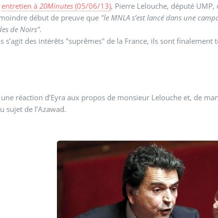
n
entretien à
20Minutes
(05/06/13)
, Pierre Lelouche, député UMP, 
e moindre début de preuve que
"le MNLA s’est lancé dans une campag
es de Noirs".
ls s’agit des intérêts "suprêmes" de la France, ils sont finalement 
 une réaction d’Eyra aux propos de monsieur Lelouche et, de maniè
u sujet de l’Azawad.