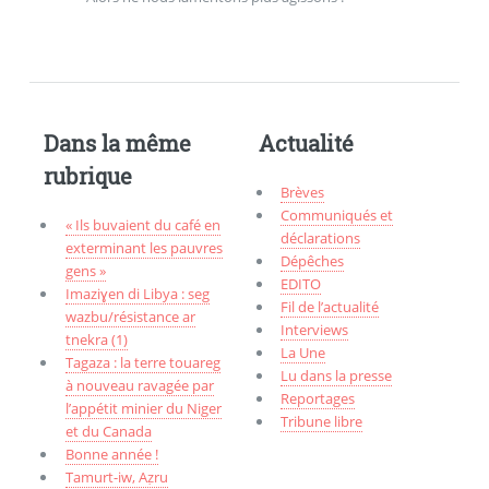
Dans la même
Actualité
rubrique
Brèves
Communiqués et
« Ils buvaient du café en
déclarations
exterminant les pauvres
Dépêches
gens »
EDITO
Imaziɣen di Libya : seg
Fil de l’actualité
wazbu/résistance ar
Interviews
tnekra (1)
La Une
Tagaza : la terre touareg
Lu dans la presse
à nouveau ravagée par
Reportages
l’appétit minier du Niger
Tribune libre
et du Canada
Bonne année !
Tamurt-iw, Aẓru