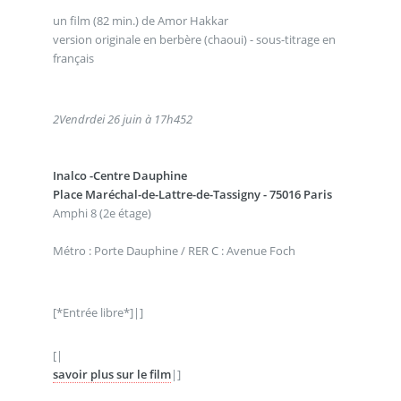
un film (82 min.) de Amor Hakkar
version originale en berbère (chaoui) - sous-titrage en
français
2
Vendrdei 26 juin à 17h45
2
Inalco -Centre Dauphine
Place Maréchal-de-Lattre-de-Tassigny - 75016 Paris
Amphi 8 (2e étage)
Métro : Porte Dauphine / RER C : Avenue Foch
[*Entrée libre*]|]
[|
savoir plus sur le film
|]