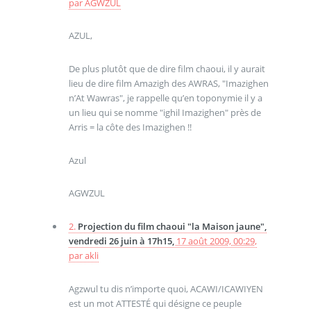
par
AGWZUL
AZUL,
De plus plutôt que de dire film chaoui, il y aurait
lieu de dire film Amazigh des AWRAS, "Imazighen
n’At Wawras", je rappelle qu’en toponymie il y a
un lieu qui se nomme "ighil Imazighen" près de
Arris = la côte des Imazighen !!
Azul
AGWZUL
2.
Projection du film chaoui "la Maison jaune",
vendredi 26 juin à 17h15,
17 août 2009, 00:29
,
par
akli
Agzwul tu dis n’importe quoi, ACAWI/ICAWIYEN
est un mot ATTESTÉ qui désigne ce peuple