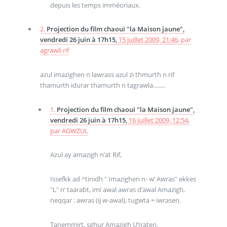
depuis les temps imméoriaux.
2.
Projection du film chaoui "la Maison jaune",
vendredi 26 juin à 17h15,
15 juillet 2009, 21:46
,
par
agrawli rif
azul imazighen n lawrass azul zi thmurth n rif
thamurth idurar thamurth n tagrawla........
1.
Projection du film chaoui "la Maison jaune",
vendredi 26 juin à 17h15,
16 juillet 2009, 12:54
,
par
AGWZUL
Azul ay amazigh n’at Rif,
Issefkk ad ^tinidh " Imazighen n- w’ Awras" ekkes
"L" n’ taarabt, imi awal awras d’awal Amazigh,
neqqar : awras (ij w-awal), tugwta = iwrasen.
Tanemmirt, sghur Amazigh U’Iraten.