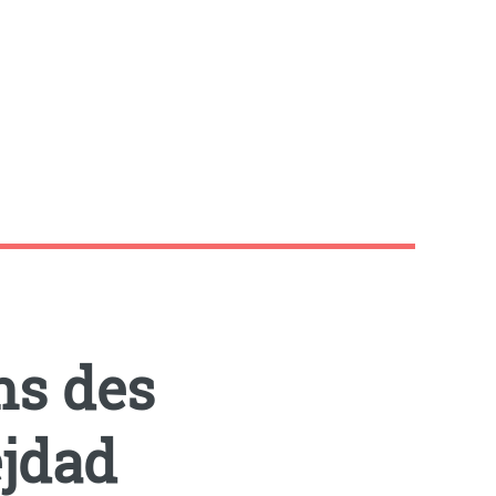
ns des
ejdad