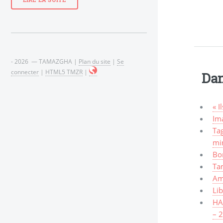
LIRE LA SUITE
- 2026 — TAMAZGHA |
Plan du site
|
Se
connecter
|
HTML5 TMZR
|
Dan
« I
Ima
Tag
mi
Bo
Ta
Am
Lib
HAW
– 