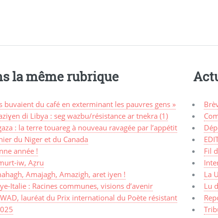
s la même rubrique
Actu
ls buvaient du café en exterminant les pauvres gens »
Brè
ziɣen di Libya : seg wazbu/résistance ar tnekra (1)
Com
aza : la terre touareg à nouveau ravagée par l’appétit
Dép
nier du Niger et du Canada
EDI
nne année !
Fil 
murt-iw, Aẓru
Inte
ahagh, Amajagh, Amazigh, aret iyen !
La 
ye-Italie : Racines communes, visions d’avenir
Lu d
AD, lauréat du Prix international du Poète résistant
Rep
2025
Trib