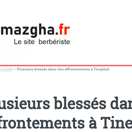
Actualité
>
Plusieurs blessés dans des affrontements à Tinejdad
usieurs blessés da
frontements à Tin