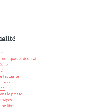
alité
ves
muniqués et déclarations
êches
TO
de l’actualité
rviews
Une
ans la presse
ortages
une libre