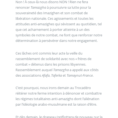
Non ! À ceux-là nous disons NON ! Rien ne fera
renoncer
Tamazgha
à poursuivre sa lutte pour la
souveraineté des Imazighen et son combat de
libération nationale. Ces agissements et toutes les
attitudes anti-amazighes qui sévissent au quotidien, tel
que cet acharnement à porter atteinte à un des
symboles de notre combat, ne font que renforcer notre
détermination à persévérer dans notre engagement.
Ces lâches ont commis leur acte la veille du
rassemblement de solidarité avec nos « frères de
combat » détenus dans les prisons libyennes.
Rassemblement auquel
Tamazgha
a appelé aux côtés
des associations
Afafa
,
Taferka
et
Tamaynut-France
.
C’est pourquoi, nous irons demain au Trocadéro
réitérer notre ferme intention à dénoncer et combattre
les régimes totalitaires anti-amazighs dont l’aliénation
par l’idéologie arabo-musulmane est la raison d’être.
Et dès demain, le drapeau (re)flottera de nouveau sur la