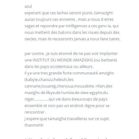
azul
esperant que ces laches seront punis ,tamazight
auras toujours ces ennemis , mais a nous d etres
sages et repondre par intilligences a ces gens la, qui
nous mettent des batons dans les roues depuis des
siecles, mais ils reussironts jamais a nous faire taires.
par contre , je suis etonné de ne pas voir implanter
une INSTITUT DU MONDE AMAZIGHS (ou berbere)
dans les pays occidentaux ou ailleurs .
il ya une tres grande forte communauté amzighs
(kabyle,chaoui,cheleuh,iles
cannarie,touareg,chenoua,mouzabite, rifain,des
mazighs de libye,de tunisie,de siwa egypte,du
niger,...............qui vie dans beaucoups de pays
ensemble et non pas un endroit digne pour se
rencontrer .
j espere que tamazgha travailleras sur ce sujet.
thanmirth