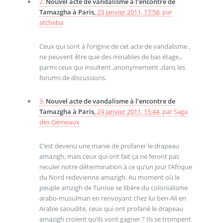
2.
Nouvel acte de vandalisme à l’encontre de
Tamazgha à Paris,
23 janvier 2011, 17:58
,
par
atcheba
Ceux qui sont à l’origine de cet acte de vandalisme ,
ne peuvent être que des minables de bas étage.,
parmi ceux qui insultent ,anonymement ,dans les
forums de discussions.
3.
Nouvel acte de vandalisme à l’encontre de
Tamazgha à Paris,
24 janvier 2011, 15:44
,
par
Saga
des Gémeaux
C’est devenu une manie de profaner le drapeau
amazigh, mais ceux qui ont fait ça ne feront pas
reculer notre détermination à ce qu’un jour l’Afrique
du Nord redevienne amazigh. Au moment où le
peuple amzigh de Tunisie se libère du colonialisme
arabo-musulman en renvoyant chez lui ben-Ali en
Arabie saoudite, ceux qui ont profané le drapeau
amazigh croient qu’ils vont gagner ? Ils se trompent