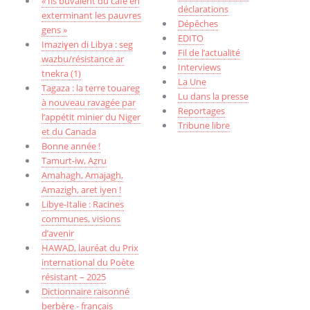
« Ils buvaient du café en
déclarations
exterminant les pauvres
Dépêches
gens »
EDITO
Imaziɣen di Libya : seg
Fil de l’actualité
wazbu/résistance ar
Interviews
tnekra (1)
La Une
Tagaza : la terre touareg
Lu dans la presse
à nouveau ravagée par
Reportages
l’appétit minier du Niger
Tribune libre
et du Canada
Bonne année !
Tamurt-iw, Aẓru
Amahagh, Amajagh,
Amazigh, aret iyen !
Libye-Italie : Racines
communes, visions
d’avenir
HAWAD, lauréat du Prix
international du Poète
résistant – 2025
Dictionnaire raisonné
berbère - français