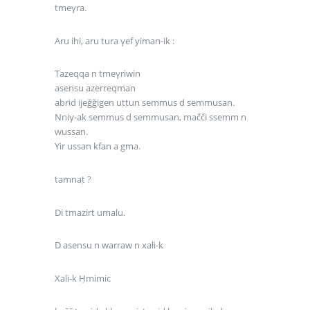
tmeγra.
Aru ihi, aru tura γef yiman-ik :
Tazeqqa n tmeγriwin
asensu azerreqman
abrid ijeğğigen uṭṭun semmus d semmusan.
Nniγ-ak semmus d semmusan, mačči ssemm n
wussan.
Yir ussan kfan a gma.
tamnaṭ ?
Di tmazirt umalu.
D asensu n warraw n xali-k
Xali-k Ḥmimic