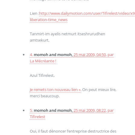
Lien :
http://www.dailymotion.com/user/Tifirelest/video/x
liberation-time_news
Tanmirt-im ayelis netmurt itseshrurudhen
amtsekurt,
4.
momoh and momoh,
25 mai 2009, 04:50
,
par
La Mécréante !
Azul Tifirelest,
Je remets ton nouveau lien »
. On peut mieux lire,
merci beaucoup.
5.
momoh and momoh,
25 mai 2009, 08:22
,
par
Tifirelest
Oui, il faut dénoncer l’entreprise destructrice des