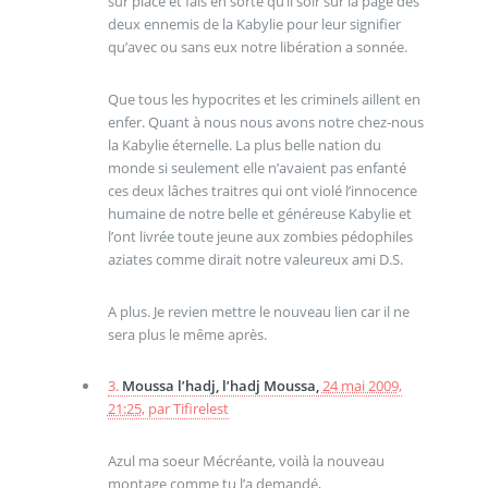
sur place et fais en sorte qu’il soir sur la page des
deux ennemis de la Kabylie pour leur signifier
qu’avec ou sans eux notre libération a sonnée.
Que tous les hypocrites et les criminels aillent en
enfer. Quant à nous nous avons notre chez-nous
la Kabylie éternelle. La plus belle nation du
monde si seulement elle n’avaient pas enfanté
ces deux lâches traitres qui ont violé l’innocence
humaine de notre belle et généreuse Kabylie et
l’ont livrée toute jeune aux zombies pédophiles
aziates comme dirait notre valeureux ami D.S.
A plus. Je revien mettre le nouveau lien car il ne
sera plus le même après.
3.
Moussa l’hadj, l’hadj Moussa,
24 mai 2009,
21:25
,
par
Tifirelest
Azul ma soeur Mécréante, voilà la nouveau
montage comme tu l’a demandé,