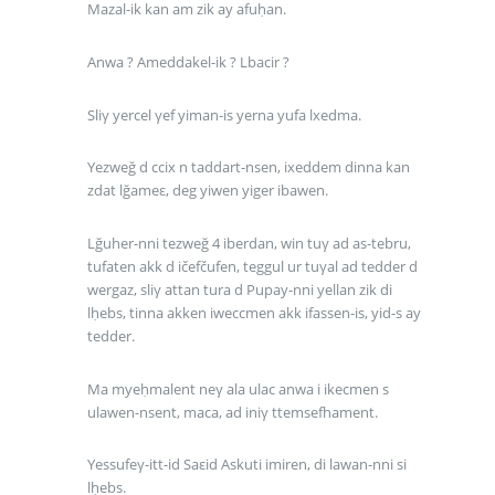
Mazal-ik kan am zik ay afuḥan.
Anwa ? Ameddakel-ik ? Lbacir ?
Sliγ yercel γef yiman-is yerna yufa lxedma.
Yezweğ d ccix n taddart-nsen, ixeddem dinna kan
zdat lğameε, deg yiwen yiger ibawen.
Lğuher-nni tezweğ 4 iberdan, win tuγ ad as-tebru,
tufaten akk d ičefčufen, teggul ur tuγal ad tedder d
wergaz, sliγ attan tura d Pupay-nni yellan zik di
lḥebs, tinna akken iweccmen akk ifassen-is, yid-s ay
tedder.
Ma myeḥmalent neγ ala ulac anwa i ikecmen s
ulawen-nsent, maca, ad iniγ ttemsefhament.
Yessufeγ-itt-id Saεid Askuti imiren, di lawan-nni si
lḥebs.