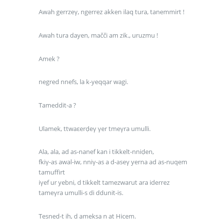
Awah gerrzeγ, ngerrez akken ilaq tura, tanemmirt !
Awah tura dayen, mačči am zik., uruzmu !
Amek ?
negred nnefs, la k-yeqqar wagi.
Tameddit-a ?
Ulamek, ttwaεerḍeγ γer tmeγra umulli.
Ala, ala, ad as-nanef kan i tikkelt-nniḍen,
fkiγ-as awal-iw, nniγ-as a d-aseγ yerna ad as-nuqem
tamuffirt
iγef ur yebni, d tikkelt tamezwarut ara iderrez
tameγra umulli-s di ddunit-is.
Tesneḍ-t ih, d ameksa n at Hicem.