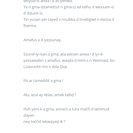
leḥyuḍ-is anda i d as-yehwa.
Ya n gma-s(tameṭṭut n gma-s) ad telhu d wexxam-is
d ddunit-is.
Tin yusan γer tayeḍ s nnubba d tinebgiwt n lεezza d
lḥerma.
Amafus a d-yeṣṣunay.
Ssuref-iyi kan a gma, ata wissen anwa i d iyi-d-
yessawalen s amafus, waqila d mmi-s n Wemsed, bu
Lizavuntir-nni n dda Qiqi.
Ihi ar tameddit a gma !
Alu, azul ay Aṭlas, amek telliḍ ?
Ifuḥ yimi-k a gma, annect-a tura mačči d lammud
dayen
neγ teččiḍ lekwaγeḍ-ik ?