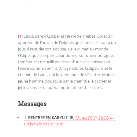
[
1
]
Laïos, père d’Œdipe, est le roi de Thèbes. Lorsqu’il
apprend de l’oracle de Delphes que son fils le tuera un
jour, il répudie son épouse. Celle-ci met au monde
Œdipe, que son père abandonne, sur une montagne.
L’enfant est recueilli par le roi d’une ville voisine qui
l’élève comme son fils. A l’âge adulte, Œdipe croise le
chemin de Laïos, qui lui demande de s’écarter. Mais le
jeune homme, bousculé par le char, tue le cocher et
jette à bas le roi qui va mourir de ses blessures.
Messages
1.
RENTREZ EN KABYLIE !!!!,
23 mai 2009, 16:17
,
par
un kabyle des at ijeur