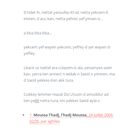
D tidet ih, nettat yessufeγ-itt-id, netta yekcem-it
imiren, d acu kan, netta yeḥrec γef yiman-is. ,
a bba bba bba…
yekcem γef wayen yekcem, yeffeγ-d γer wayen d-
yeffeγ.
Lbacir ur iseṭṭel ara cclaγem-is ala, yessenγes-asen
kan, yerra-ten annect n widak n Saεid n yimiren, ma
d Saεid yekkes-iten akk tura.
Cukkeγ lemmer mazal Zizi Lḥusin d amuddur ad
ten-yeğğ netta tura, imi yekkes Saεid ayla-s.
1.
Moussa l’hadj, l’hadj Moussa,
24 juillet 2009,
02:05
,
par
aghiles