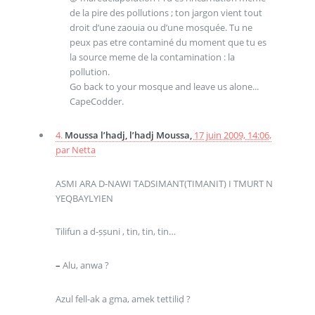
de la pire des pollutions ; ton jargon vient tout
droit d’une zaouia ou d’une mosquée. Tu ne
peux pas etre contaminé du moment que tu es
la source meme de la contamination : la
pollution.
Go back to your mosque and leave us alone...
CapeCodder.
4.
Moussa l’hadj, l’hadj Moussa,
17 juin 2009, 14:06
,
par
Netta
ASMI ARA D-NAWI TADSIMANT(TIMANIT) I TMURT N
YEQBAYLYIEN
Tilifun a d-ṣṣuni , tin, tin, tin…
–
Alu, anwa ?
Azul fell-ak a gma, amek tettiliḍ ?