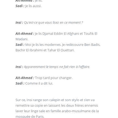
Aït-Ahmed :
Je lis.
Sadi :
Je lis aussi.
Insi :
Qu’est-ce que vous lisez en ce moment ?
Aït-Ahmed :
Je lis Djamal Eddin El Afghani et Toufik El
Madani.
Sadi :
Moi je lis les modernes. Je redécouvre Ben Badis,
Bachir El Ibrahimi et Tahar El Ouettari.
Insi :
Apparemment le temps ne fait rien à l’affaire.
Aït-Ahmed :
Trop tard pour changer.
Sadi :
Comme il a dit lui.
Sur ce, Insi range son calepin et son stylo et s’en va
remettre sa copie en laissant les deux frères ennemis
laver leur linge sale en famille arabo-musulmane de la
mosquée de Paris.