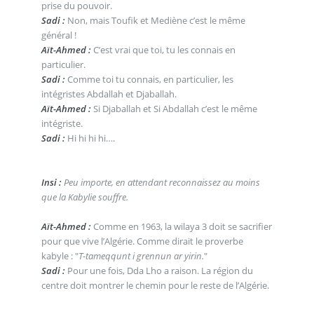
prise du pouvoir.
Sadi :
Non, mais Toufik et Mediène c’est le même
général !
Aït-Ahmed :
C’est vrai que toi, tu les connais en
particulier.
Sadi :
Comme toi tu connais, en particulier, les
intégristes Abdallah et Djaballah.
Aït-Ahmed :
Si Djaballah et Si Abdallah c’est le même
intégriste.
Sadi :
Hi hi hi hi….
Insi :
Peu importe, en attendant reconnaissez au moins
que la Kabylie souffre.
Aït-Ahmed :
Comme en 1963, la wilaya 3 doit se sacrifier
pour que vive l’Algérie. Comme dirait le proverbe
kabyle : "
T-tameqqunt i grennun ar yirin.
"
Sadi :
Pour une fois, Dda Lho a raison. La région du
centre doit montrer le chemin pour le reste de l’Algérie.