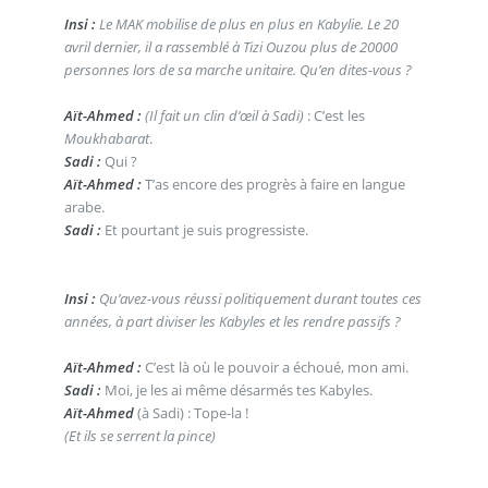
Insi :
Le MAK mobilise de plus en plus en Kabylie. Le 20
avril dernier, il a rassemblé à Tizi Ouzou plus de 20000
personnes lors de sa marche unitaire. Qu’en dites-vous ?
Aït-Ahmed :
(Il fait un clin d’œil à Sadi)
: C’est les
Moukhabarat
.
Sadi :
Qui ?
Aït-Ahmed :
T’as encore des progrès à faire en langue
arabe.
Sadi :
Et pourtant je suis progressiste.
Insi :
Qu’avez-vous réussi politiquement durant toutes ces
années, à part diviser les Kabyles et les rendre passifs ?
Aït-Ahmed :
C’est là où le pouvoir a échoué, mon ami.
Sadi :
Moi, je les ai même désarmés tes Kabyles.
Aït-Ahmed
(à Sadi) : Tope-la !
(Et ils se serrent la pince)