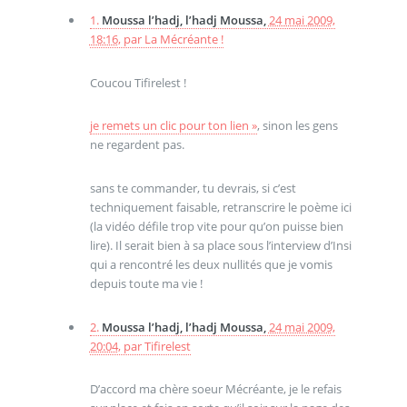
1.
Moussa l’hadj, l’hadj Moussa,
24 mai 2009,
18:16
,
par
La Mécréante !
Coucou Tifirelest !
je remets un clic pour ton lien »
, sinon les gens
ne regardent pas.
sans te commander, tu devrais, si c’est
techniquement faisable, retranscrire le poème ici
(la vidéo défile trop vite pour qu’on puisse bien
lire). Il serait bien à sa place sous l’interview d’Insi
qui a rencontré les deux nullités que je vomis
depuis toute ma vie !
2.
Moussa l’hadj, l’hadj Moussa,
24 mai 2009,
20:04
,
par
Tifirelest
D’accord ma chère soeur Mécréante, je le refais