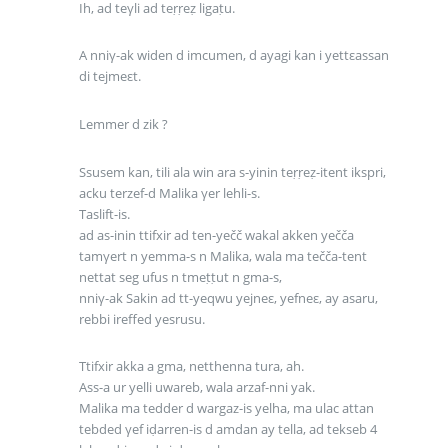
Ih, ad teγli ad teṛṛeẓ ligaṭu.
A nniγ-ak widen d imcumen, d ayagi kan i yettεassan
di tejmeεt.
Lemmer d zik ?
Ssusem kan, tili ala win ara s-yinin teṛṛeẓ-itent ikspri,
acku terzef-d Malika γer lehli-s.
Taslift-is.
ad as-inin ttifxir ad ten-yečč wakal akken yečča
tamγert n yemma-s n Malika, wala ma tečča-tent
nettat seg ufus n tmeṭṭut n gma-s,
nniγ-ak Sakin ad tt-yeqwu yejneε, yefneε, ay asaru,
rebbi ireffed yesrusu.
Ttifxir akka a gma, netthenna tura, ah.
Ass-a ur yelli uwareb, wala arzaf-nni yak.
Malika ma tedder d wargaz-is yelha, ma ulac attan
tebded γef iḍarren-is d amdan ay tella, ad tekseb 4