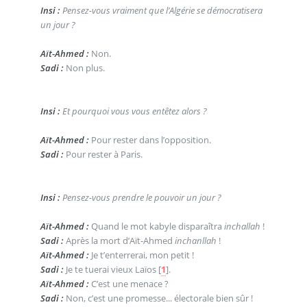
Insi :
Pensez-vous vraiment que l’Algérie se démocratisera
un jour ?
Aït-Ahmed :
Non.
Sadi :
Non plus.
Insi :
Et pourquoi vous vous entêtez alors ?
Aït-Ahmed :
Pour rester dans l’opposition.
Sadi :
Pour rester à Paris.
Insi :
Pensez-vous prendre le pouvoir un jour ?
Aït-Ahmed :
Quand le mot kabyle disparaîtra
inchallah
!
Sadi :
Après la mort d’Aït-Ahmed
inchanllah
!
Aït-Ahmed :
Je t’enterrerai, mon petit !
Sadi :
Je te tuerai vieux Laïos
[
1
]
.
Aït-Ahmed :
C’est une menace ?
Sadi :
Non, c’est une promesse... électorale bien sûr !