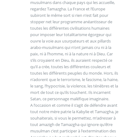
musulmans dans chaque pays qui les accueille,
regardez Tamazgha. La France et l’Europe
subiront le même sort si rien n’est fait pour
stopper net leur programme anéantisseur de
toutes les différentes civilisations humaines
pour imposer leur totalitarisme égorgeur qui
ouvre la voie aux usurpateurs et aux pillards
arabo-musulmans qui n’ont jamais cru ni à la
paix, ni à l’homme, ni à la nature ni à Dieu. Car
s’ils croyaient en Dieu, ils auraient respecté ce
qu’il a crée, toutes les différentes couleurs et
toutes les différents peuples du monde. Hors, ils
n’adorent que le terrorisme, le fascisme, la haine,
le sang, l’hypocrisie, la violence, les ténèbres et la
mort de tout ce qu’ils touchent. Ils incarnent
Satan, ce personnage maléfique imaginaire.
A l’occasion et comme il s’agit de défendre avant
tout notre mère patrie la Kabylie et Tamazgha, je
souhaiterais, si vous le permettez, m’adresser à
tout amazigh de Tamazgha qui ignore qu’être
musulman c’est participer à l’extermination des