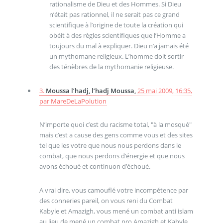
rationalisme de Dieu et des Hommes. Si Dieu
n’était pas rationnel, il ne serait pas ce grand
scientifique à l’origine de toute la création qui
obéit à des règles scientifiques que l’Homme a
toujours du mal à expliquer. Dieu n’a jamais été
un mythomane religieux. L’homme doit sortir
des ténèbres de la mythomanie religieuse.
3.
Moussa l’hadj, l’hadj Moussa,
25 mai 2009, 16:35
,
par
MareDeLaPolution
N’importe quoi c’est du racisme total, "à la mosqué"
mais c’est a cause des gens comme vous et des sites
tel que les votre que nous nous perdons dans le
combat, que nous perdons d’énergie et que nous
avons échoué et continuon d’échoué.
A vrai dire, vous camouflé votre incompétence par
des conneries pareil, on vous reni du Combat
Kabyle et Amazigh, vous mené un combat anti islam
au lieu de mené un combat pro Amazigh et Kabyle