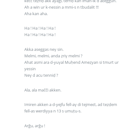
kečč teẓriḍ akk ayagi, terriḍ kan iman-ik d aεeggun.
Ah a win ur k-nessin a mmi-s n tbudalit !!!
Aha kan aha.
Ha ! Ha ! Ha ! Ha !
Ha ! Ha ! Ha ! Ha !
Akka aseggas neγ sin.
Melmi, melmi, anda ẓriγ melmi ?
Ahat asmi ara d-yuγal Muḥend Ameẓyan si tmurt ur
yessin
Neγ d acu tenniḍ ?
Ala, ala mačči akken.
Imiren akken a d-yejfu fell-aγ di tejmeεt, ad teẓḍem
fell-as werdiyya n 13 s umuṭu-s.
Arğu, arğu !