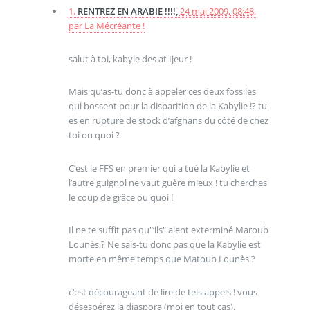
1.
RENTREZ EN ARABIE !!!!,
24 mai 2009, 08:48
,
par
La Mécréante !
salut à toi, kabyle des at Ijeur !
Mais qu’as-tu donc à appeler ces deux fossiles
qui bossent pour la disparition de la Kabylie !? tu
es en rupture de stock d’afghans du côté de chez
toi ou quoi ?
C’est le FFS en premier qui a tué la Kabylie et
l’autre guignol ne vaut guère mieux ! tu cherches
le coup de grâce ou quoi !
Il ne te suffit pas qu"’ils" aient exterminé Maroub
Lounès ? Ne sais-tu donc pas que la Kabylie est
morte en même temps que Matoub Lounès ?
c’est décourageant de lire de tels appels ! vous
désespérez la diaspora (moi en tout cas).