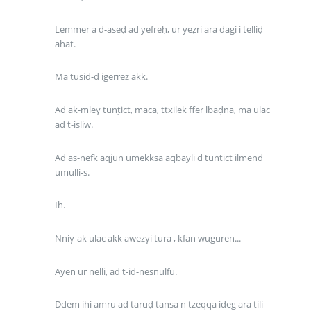
Lemmer a d-aseḍ ad yefreḥ, ur yeẓri ara dagi i telliḍ
ahat.
Ma tusiḍ-d igerrez akk.
Ad ak-mleγ tunṭict, maca, ttxilek ffer lbaḍna, ma ulac
ad t-isliw.
Ad as-nefk aqjun umekksa aqbayli d tunṭict ilmend
umulli-s.
Ih.
Nniγ-ak ulac akk awezγi tura , kfan wuguren...
Ayen ur nelli, ad t-id-nesnulfu.
Ddem ihi amru ad taruḍ tansa n tzeqqa ideg ara tili