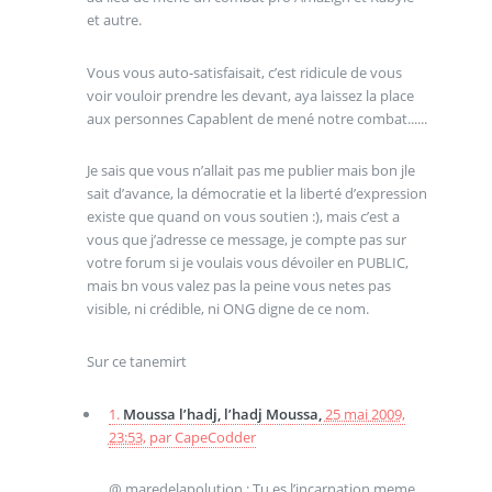
et autre.
Vous vous auto-satisfaisait, c’est ridicule de vous
voir vouloir prendre les devant, aya laissez la place
aux personnes Capablent de mené notre combat......
Je sais que vous n’allait pas me publier mais bon jle
sait d’avance, la démocratie et la liberté d’expression
existe que quand on vous soutien :), mais c’est a
vous que j’adresse ce message, je compte pas sur
votre forum si je voulais vous dévoiler en PUBLIC,
mais bn vous valez pas la peine vous netes pas
visible, ni crédible, ni ONG digne de ce nom.
Sur ce tanemirt
1.
Moussa l’hadj, l’hadj Moussa,
25 mai 2009,
23:53
,
par
CapeCodder
@ maredelapolution : Tu es l’incarnation meme