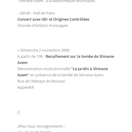
"Slimane Azem" à la Bibliothèque Municipale.
- 20h30 - Hall de Paris :
Concert avec Idir et Origines Contrôlées
Chorale d’enfants moissagais.
–
Dimanche 2 novembre 2008 :
A partir de 10h :
Recuillement sur la tombe de Slimane
Azem
.
Dénomination institutionnelle
"Le Jardin à Slimane
Azem"
en présence de la famille de Slimane Azem.
Rue de l’Abbaye de Moissac.
Appérétif.
[|
2
Pour tous renseignements :