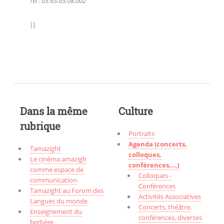
Tel : 05.63.05.08.00
2
|]
Dans la même
Culture
rubrique
Portraits
Agenda (concerts,
Tamazight
colloques,
Le cinéma amazigh
confèrences,...)
comme espace de
Colloques -
communication
Conférences
Tamazight au Forom des
Activités Associatives
Langues du monde
Concerts, théâtre,
Enseignement du
conférences, diverses
berbère.