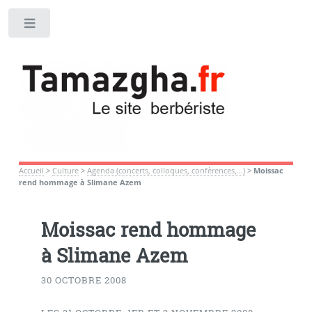
Toggle
Accueil
>
Culture
>
Agenda (concerts, colloques, confèrences,...)
>
Moissac
rend hommage à Slimane Azem
Moissac rend hommage
à Slimane Azem
30 OCTOBRE 2008