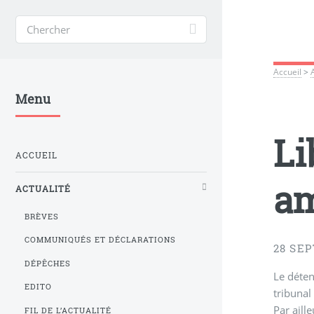
Accueil
>
Menu
Li
ACCUEIL
a
ACTUALITÉ
BRÈVES
COMMUNIQUÉS ET DÉCLARATIONS
28 SE
DÉPÊCHES
Le déten
EDITO
tribunal
Par ail
FIL DE L’ACTUALITÉ