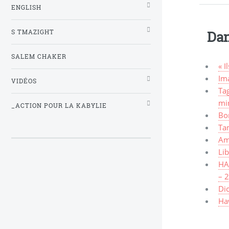
ENGLISH
S TMAZIGHT
Dan
SALEM CHAKER
« I
Ima
VIDÉOS
Tag
mi
_ACTION POUR LA KABYLIE
Bo
Ta
Am
Lib
HAW
– 
Dic
Haw