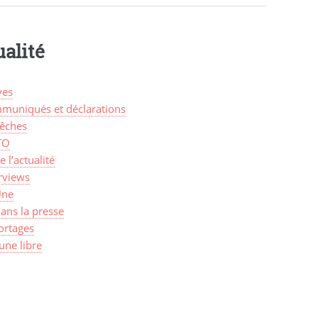
alité
ves
muniqués et déclarations
êches
TO
de l’actualité
rviews
Une
ans la presse
ortages
une libre