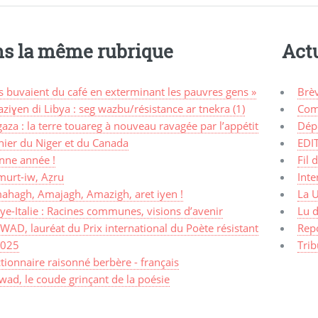
s la même rubrique
Actu
ls buvaient du café en exterminant les pauvres gens »
Brè
ziɣen di Libya : seg wazbu/résistance ar tnekra (1)
Com
aza : la terre touareg à nouveau ravagée par l’appétit
Dép
nier du Niger et du Canada
EDI
nne année !
Fil 
murt-iw, Aẓru
Inte
ahagh, Amajagh, Amazigh, aret iyen !
La 
ye-Italie : Racines communes, visions d’avenir
Lu d
AD, lauréat du Prix international du Poète résistant
Rep
2025
Trib
tionnaire raisonné berbère - français
ad, le coude grinçant de la poésie