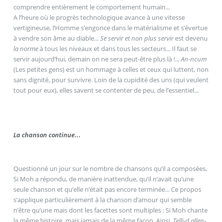
comprendre entièrement le comportement humain...
A l’heure où le progrès technologique avance à une vitesse
vertigineuse, l’Homme s’engonce dans le matérialisme et s’évertue
à vendre son âme au diable...
Se servir et non plus servir
est devenu
la norme
à tous les niveaux et dans tous les secteurs... Il faut se
servir aujourd’hui, demain on ne sera peut-être plus là !...
An-ncum
(Les petites gens) est un hommage à celles et ceux qui luttent, non
sans dignité, pour survivre. Loin de la cupidité des uns (qui veulent
tout pour eux), elles savent se contenter de peu, de l’essentiel...
La chanson continue...
Questionné un jour sur le nombre de chansons qu’il a composées,
Si Moh a répondu, de manière inattendue, qu’il n’avait qu’une
seule chanson et qu’elle n’était pas encore terminée... Ce propos
s’applique particulièrement à la chanson d’amour qui semble
n’être qu’une mais dont les facettes sont multiples : Si Moh chante
la même histoire, mais jamais de la même façon. Ainsi,
Telli-d allen-