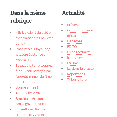
Dans la même
Actualité
rubrique
Brèves
Communiqués et
« Ils buvaient du café en
déclarations
exterminant les pauvres
Dépêches
gens »
EDITO
Imaziɣen di Libya : seg
Fil de l’actualité
wazbu/résistance ar
Interviews
tnekra (1)
La Une
Tagaza : la terre touareg
Lu dans la presse
à nouveau ravagée par
Reportages
l’appétit minier du Niger
Tribune libre
et du Canada
Bonne année !
Tamurt-iw, Aẓru
Amahagh, Amajagh,
Amazigh, aret iyen !
Libye-Italie : Racines
communes, visions