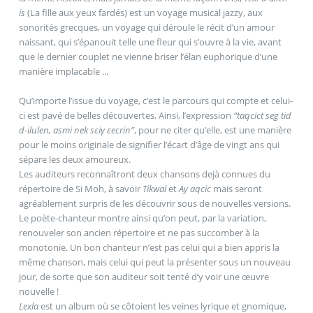
is
(La fille aux yeux fardés) est un voyage musical jazzy, aux
sonorités grecques, un voyage qui déroule le récit d’un amour
naissant, qui s’épanouit telle une fleur qui s’ouvre à la vie, avant
que le dernier couplet ne vienne briser l’élan euphorique d’une
manière implacable ...
Qu’importe l’issue du voyage, c’est le parcours qui compte et celui-
ci est pavé de belles découvertes. Ainsi, l’expression
“taqcict seg tid
d-ilulen, asmi nek sεiγ εecrin”
, pour ne citer qu’elle, est une manière
pour le moins originale de signifier l’écart d’âge de vingt ans qui
sépare les deux amoureux.
Les auditeurs reconnaîtront deux chansons dejà connues du
répertoire de Si Moh, à savoir
Tikwal
et
Ay aqcic
mais seront
agréablement surpris de les découvrir sous de nouvelles versions.
Le poète-chanteur montre ainsi qu’on peut, par la variation,
renouveler son ancien répertoire et ne pas succomber à la
monotonie. Un bon chanteur n’est pas celui qui a bien appris la
même chanson, mais celui qui peut la présenter sous un nouveau
jour, de sorte que son auditeur soit tenté d’y voir une œuvre
nouvelle !
Lexla
est un album où se côtoient les veines lyrique et gnomique,