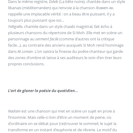
Dans le même registre,
Ddeb
(La bête noire), chantée dans un style
libanais (méditerranéen) qui renvoie à la chanson
Ibawen-iw
,
rappelle une implacable vérité : on a beau être puissant, il y a
toujours plus puissant que soi...
Yettgalla
, chantée dans un style chaabi magistral, fait écho à
plusieurs chansons du répertoire de Si Moh. Elle met en scène un
personnage au
serment facile
(comme d’autres ont la critique
facile...), au contraire des anciens auxquels Si Moh rend hommage
dans
At zzman
. L’on saisira la finesse du poète-chanteur qui garde
des zones d’ombre et laisse à ses auditeurs le soin d’en tirer leurs
propres conclusions.
L’art de glaner la poésie du quotidien...
Nadam
est une chanson qui met en scène un sujet en proie à
l’insomnie. Mais celle-ci loin d’être un moment de peine, où
d’ordinaire on se débat pour (re)trouver le sommeil, le sujet la
transforme en un instant d’euphorie et de rêverie. Le motif du