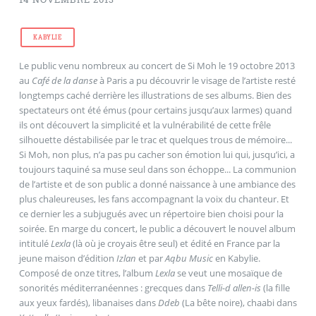
KABYLIE
Le public venu nombreux au concert de Si Moh le 19 octobre 2013
au
Café de la danse
à Paris a pu découvrir le visage de l’artiste resté
longtemps caché derrière les illustrations de ses albums. Bien des
spectateurs ont été émus (pour certains jusqu’aux larmes) quand
ils ont découvert la simplicité et la vulnérabilité de cette frêle
silhouette déstabilisée par le trac et quelques trous de mémoire...
Si Moh, non plus, n’a pas pu cacher son émotion lui qui, jusqu’ici, a
toujours taquiné sa muse seul dans son échoppe... La communion
de l’artiste et de son public a donné naissance à une ambiance des
plus chaleureuses, les fans accompagnant la voix du chanteur. Et
ce dernier les a subjugués avec un répertoire bien choisi pour la
soirée. En marge du concert, le public a découvert le nouvel album
intitulé
Lexla
(là où je croyais être seul) et édité en France par la
jeune maison d’édition
Izlan
et par
Aqbu Music
en Kabylie.
Composé de onze titres, l’album
Lexla
se veut une mosaïque de
sonorités méditerranéennes : grecques dans
Telli-d allen-is
(la fille
aux yeux fardés), libanaises dans
Ddeb
(La bête noire), chaabi dans