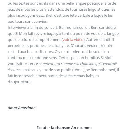
où les textes sont écrits dans une belle langue poétique faite de
jeux de mots les plus inattendus, de tournures linguistiques les
plus insoupçonnées... Bref, c’est une fête verbale à laquelle les
auditeurs sont conviés.
Interviewé à la fin du concert, Benmohamed, dit Ben, considère
que Si Moh fait revivre
taqbaylit
tant du point de vue de la langue
que de celui du comportement (
voir la vidéo
). Autrement dit, il
perpétue les principes de la kabylité. D’aucuns veulent réduire
celle-ci aux beaux discours. Or, ces derniers ont besoin d’un
contenu qui leur donne sens. Certes, par son humilité, Si Moh
voudrait rester
ce chanteur qui compose la chanson qu’il voudrait
écouter...
mais aux yeux de son public (témoigne Benmohamed) il
fait incontestablement partie des
amousnaws
kabyles
d’aujourd’hui.
Amar Ameziane
Ecouter la chanson An-ncumm :