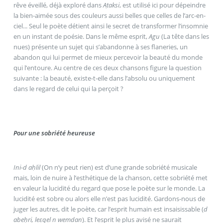
rêve éveillé, déjà exploré dans
Aṭaksi
, est utilisé ici pour dépeindre
la bien-aimée sous des couleurs aussi belles que celles de l’arc-en-
ciel... Seul le poète détient ainsi le secret de transformer l’insomnie
en un instant de poésie. Dans le même esprit,
Agu
(La tête dans les
nues) présente un sujet qui s’abandonne à ses flaneries, un
abandon qui lui permet de mieux percevoir la beauté du monde
qui l’entoure. Au centre de ces deux chansons figure la question
suivante : la beauté, existe-t-elle dans l’absolu ou uniquement
dans le regard de celui qui la perçoit ?
Pour une sobriété heureuse
Ini-d aḥlil
(On n’y peut rien) est d’une grande sobriété musicale
mais, loin de nuire à l’esthétique de la chanson, cette sobriété met
en valeur la lucidité du regard que pose le poète sur le monde. La
lucidité est sobre ou alors elle n’est pas lucidité. Gardons-nous de
juger les autres, dit le poète, car l’esprit humain est insaisissable (
d
abeḥri, leεqel n wemdan
). Et l’esprit le plus avisé ne saurait