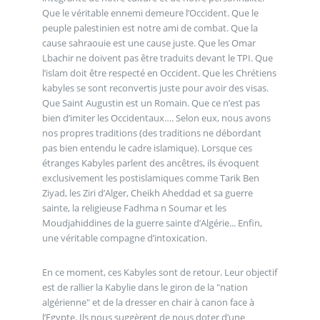
Que le véritable ennemi demeure l’Occident. Que le
peuple palestinien est notre ami de combat. Que la
cause sahraouie est une cause juste. Que les Omar
Lbachir ne doivent pas être traduits devant le TPI. Que
l’islam doit être respecté en Occident. Que les Chrétiens
kabyles se sont reconvertis juste pour avoir des visas.
Que Saint Augustin est un Romain. Que ce n’est pas
bien d’imiter les Occidentaux…. Selon eux, nous avons
nos propres traditions (des traditions ne débordant
pas bien entendu le cadre islamique). Lorsque ces
étranges Kabyles parlent des ancêtres, ils évoquent
exclusivement les postislamiques comme Tarik Ben
Ziyad, les Ziri d’Alger, Cheikh Aheddad et sa guerre
sainte, la religieuse Fadhma n Soumar et les
Moudjahiddines de la guerre sainte d’Algérie... Enfin,
une véritable compagne d’intoxication.
En ce moment, ces Kabyles sont de retour. Leur objectif
est de rallier la Kabylie dans le giron de la "nation
algérienne" et de la dresser en chair à canon face à
l’Egypte. Ils nous suggèrent de nous doter d’une