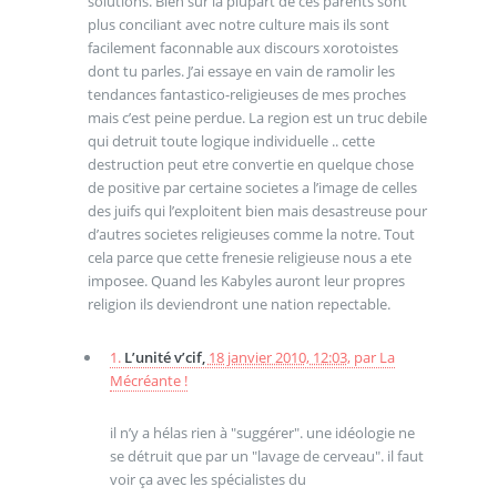
solutions. Bien sur la plupart de ces parents sont
plus conciliant avec notre culture mais ils sont
facilement faconnable aux discours xorotoistes
dont tu parles. J’ai essaye en vain de ramolir les
tendances fantastico-religieuses de mes proches
mais c’est peine perdue. La region est un truc debile
qui detruit toute logique individuelle .. cette
destruction peut etre convertie en quelque chose
de positive par certaine societes a l’image de celles
des juifs qui l’exploitent bien mais desastreuse pour
d’autres societes religieuses comme la notre. Tout
cela parce que cette frenesie religieuse nous a ete
imposee. Quand les Kabyles auront leur propres
religion ils deviendront une nation repectable.
1.
L’unité v’cif,
18 janvier 2010, 12:03
,
par
La
Mécréante !
il n’y a hélas rien à "suggérer". une idéologie ne
se détruit que par un "lavage de cerveau". il faut
voir ça avec les spécialistes du