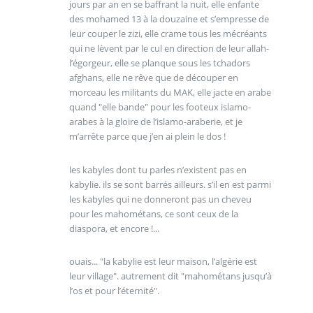
jours par an en se baffrant la nuit, elle enfante
des mohamed 13 à la douzaine et s’empresse de
leur couper le zizi, elle crame tous les mécréants
qui ne lèvent par le cul en direction de leur allah-
l’égorgeur, elle se planque sous les tchadors
afghans, elle ne rêve que de découper en
morceau les militants du MAK, elle jacte en arabe
quand "elle bande" pour les footeux islamo-
arabes à la gloire de l’islamo-araberie, et je
m’arrête parce que j’en ai plein le dos !
les kabyles dont tu parles n’existent pas en
kabylie. ils se sont barrés ailleurs. s’il en est parmi
les kabyles qui ne donneront pas un cheveu
pour les mahométans, ce sont ceux de la
diaspora, et encore !...
ouais... "la kabylie est leur maison, l’algérie est
leur village". autrement dit "mahométans jusqu’à
l’os et pour l’éternité".