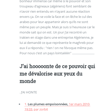
bonheur immense car même si le pouvoir et son
troupeau d’agneaux (algériens) font semblant de
n’avoir rien entendu en n’ayant aucune réaction
envers ça. On se voile la face et on lêche le cul des
arabes pour leur appartenir alors qu’ils ne sont
même pas un peuple. Mais je suis si heureuse car le
monde sait qui on est. Un jour j’ai recontré un
Irakien en stage dans une entreprise Algérienne, je
lui ai demandé ce que représente le maghreb pour
eux il a répondu : "rien ! on ne l’évoque même pas.
Pour nous c’est un pays lointaiiiiiin" ..............................
J’ai hooooonte de ce pouvoir qui
me dévalorise aux yeux du
monde
. J’AI HONTE
1.
Les plumes empoisonnées,
1er mars 2010,
19:33
,
par
zorbit