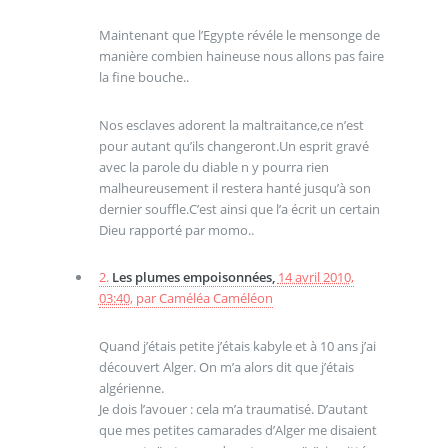
Maintenant que l’Egypte révéle le mensonge de
manière combien haineuse nous allons pas faire
la fine bouche..
Nos esclaves adorent la maltraitance,ce n’est
pour autant qu’ils changeront.Un esprit gravé
avec la parole du diable n y pourra rien
malheureusement il restera hanté jusqu’à son
dernier souffle.C’est ainsi que l’a écrit un certain
Dieu rapporté par momo..
2.
Les plumes empoisonnées,
14 avril 2010,
03:40
,
par
Caméléa Caméléon
Quand j’étais petite j’étais kabyle et à 10 ans j’ai
découvert Alger. On m’a alors dit que j’étais
algérienne.
Je dois l’avouer : cela m’a traumatisé. D’autant
que mes petites camarades d’Alger me disaient