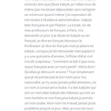
entendu dire que j’étais Kabyle. Je n’allais tout de
même pas me laisser déposséder sans rechigner
un minimum quand même ! J’ai cependant dû
me rendre à l’évidence administrative : Kabyle
bien française et par filiation. La totale. Un de
mes professeurs de français, à Paris, m’a
demandé un jour si je rêvais en kabyle ou en
français. Je rêve en français Monsieur le
Professeur. Je rêve en français mais je pleure en
kabyle. Lorsque j’ai dû renouveler mes papiers il
y a une quinzaine d’années, l’officier d’état civil
m’a dit suspicieux : "comment se fait-il que vous
soyez française avec un nom pareil". Allons bon !
Qu’allais-je découvrir encore ? Tout simplement
que je ne portais pas le bon nom pour ma
nationalité. Je n’y avais jamais prêté attention. J’ai
un nom à consonance Arabe. Il a des kabyles qui
ont un nom bien kabyle des hébreux qui ont un
nom berbère et moi française kabyle je portais
un nom arabe. Mon nom ne m’avait jamais posé
problème jusqu’à ce jour. Allez, je vous dis tout :