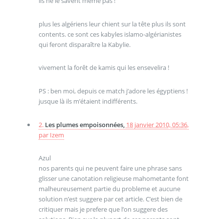
ils ne le savent même pas !
plus les algériens leur chient sur la tête plus ils sont
contents. ce sont ces kabyles islamo-algérianistes
qui feront disparaître la Kabylie.
vivement la forêt de kamis qui les ensevelira !
PS : ben moi, depuis ce match j’adore les égyptiens !
jusque là ils m’étaient indifférents.
2.
Les plumes empoisonnées,
18 janvier 2010, 05:36
,
par
Izem
Azul
nos parents qui ne peuvent faire une phrase sans
glisser une canotation religieuse mahometante font
malheureusement partie du probleme et aucune
solution n’est suggere par cet article. C’est bien de
critiquer mais je prefere que l’on suggere des