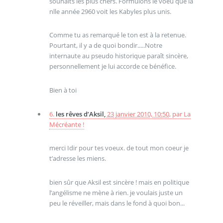
souhaits les plus chers. Formulons le voeu que la
nlle année 2960 voit les Kabyles plus unis.
Comme tu as remarqué le ton est à la retenue.
Pourtant, il y a de quoi bondir.....Notre
internaute au pseudo historique paraît sincère,
personnellement je lui accorde ce bénéfice.
Bien à toi
6.
les rêves d’Aksil,
23 janvier 2010, 10:50
,
par
La
Mécréante !
merci Idir pour tes voeux. de tout mon coeur je
t’adresse les miens.
bien sûr que Aksil est sincère ! mais en politique
l’angélisme ne mène à rien. je voulais juste un
peu le réveiller, mais dans le fond à quoi bon...