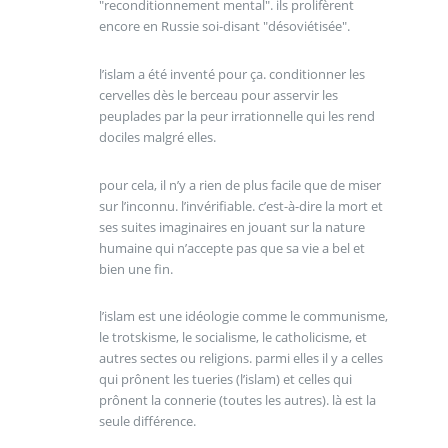
"reconditionnement mental". ils prolifèrent
encore en Russie soi-disant "désoviétisée".
l’islam a été inventé pour ça. conditionner les
cervelles dès le berceau pour asservir les
peuplades par la peur irrationnelle qui les rend
dociles malgré elles.
pour cela, il n’y a rien de plus facile que de miser
sur l’inconnu. l’invérifiable. c’est-à-dire la mort et
ses suites imaginaires en jouant sur la nature
humaine qui n’accepte pas que sa vie a bel et
bien une fin.
l’islam est une idéologie comme le communisme,
le trotskisme, le socialisme, le catholicisme, et
autres sectes ou religions. parmi elles il y a celles
qui prônent les tueries (l’islam) et celles qui
prônent la connerie (toutes les autres). là est la
seule différence.