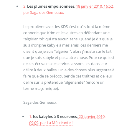
3.
Les plumes empoisonnées,
18 janvier 2010, 16:52
,
par
Saga des Gémeaux.
Le problème avec les KDS c’est qu’ils font la même
connerie que Krim et les autres en défendant une
"algérianité" qui n’a aucun sens. Quand je dis que je
suis d’origine kabyle à mes amis, ces derniers me
disent que je suis "algérien", alors j’insiste sur le fait
que je suis kabyle et pas autre chose. Pour ce qui est
de ces écrivains de service, laissons-les dans leur
délire à deux balles. On a des choses plus urgentes à
faire que de se préoccuper de ces traîtres et de leur
délire sur la prétendue "algérianité" (encore un
terme maçonnique).
Saga des Gémeaux.
1.
les kabyles à 3 neurones,
20 janvier 2010,
09:09
,
par
La Mécréante !