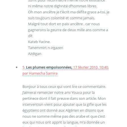
suffit pour reconnaitre même notre éxistance
ni même notre dighnité d’hommes libres.
Oh mon ancêtre je t’écrit ma défite grace a-toi, je
suis toujours colonisé et comme jamais.
Malgré tout dort en paix ancêtre , car nous
gagnerons la geurre de deux mille ans comme a
dit
Kateb Yacine.
Tanemmirt n-irgazen
Azdigan
5.
Les plumes empoisonnées,
17 février 2010, 10:40
,
par
Hamecha Samira
Bonjour à tous ceux qui vont lire ce commentaire.
J’aimerai remercier notre ami Youva pour la
pertinece dont il fait preuve dans son article. Mon
intervention vient pour ajouter que la gifle que les
égyptiens ont donné aux Algérien en disons que
nous ne somme même pas des arabe et que c’est
eux qui nous ont apprit la langue, m’a donnée un