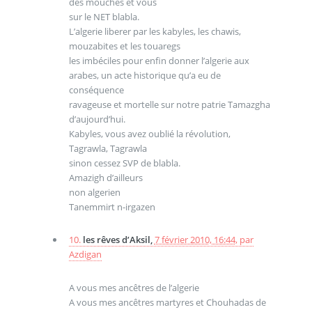
des mouches et vous
sur le NET blabla.
L’algerie liberer par les kabyles, les chawis,
mouzabites et les touaregs
les imbéciles pour enfin donner l’algerie aux
arabes, un acte historique qu’a eu de
conséquence
ravageuse et mortelle sur notre patrie Tamazgha
d’aujourd’hui.
Kabyles, vous avez oublié la révolution,
Tagrawla, Tagrawla
sinon cessez SVP de blabla.
Amazigh d’ailleurs
non algerien
Tanemmirt n-irgazen
10.
les rêves d’Aksil,
7 février 2010, 16:44
,
par
Azdigan
A vous mes ancêtres de l’algerie
A vous mes ancêtres martyres et Chouhadas de