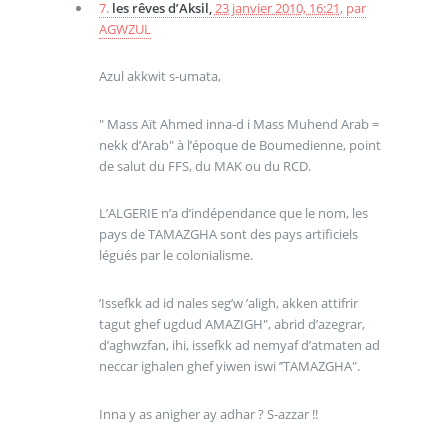
7.
les rêves d’Aksil,
23 janvier 2010, 16:21
,
par
AGWZUL
Azul akkwit s-umata,
" Mass Aït Ahmed inna-d i Mass Muhend Arab =
nekk d’Arab" à l’époque de Boumedienne, point
de salut du FFS, du MAK ou du RCD.
L’ALGERIE n’a d’indépendance que le nom, les
pays de TAMAZGHA sont des pays artificiels
légués par le colonialisme.
’Issefkk ad id nales seg’w ’aligh, akken attifrir
tagut ghef ugdud AMAZIGH", abrid d’azegrar,
d’aghwzfan, ihi, issefkk ad nemyaf d’atmaten ad
neccar ighalen ghef yiwen iswi ’’TAMAZGHA".
Inna y as anigher ay adhar ? S-azzar !!