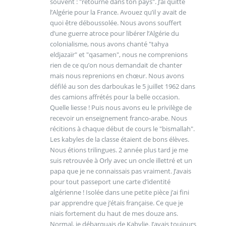
souvent : "retourne dans ton pays". J’ai quitté
l’Algérie pour la France. Avouez qu’il y avait de
quoi être déboussolée. Nous avons souffert
d’une guerre atroce pour libérer l’Algérie du
colonialisme, nous avons chanté "tahya
eldjazaïr" et "qasamen", nous ne comprenions
rien de ce qu’on nous demandait de chanter
mais nous reprenions en chœur. Nous avons
défilé au son des darboukas le 5 juillet 1962 dans
des camions affrétés pour la belle occasion.
Quelle liesse ! Puis nous avons eu le privilège de
recevoir un enseignement franco-arabe. Nous
récitions à chaque début de cours le "bismallah".
Les kabyles de la classe étaient de bons élèves.
Nous étions trilingues. 2 année plus tard je me
suis retrouvée à Orly avec un oncle illettré et un
papa que je ne connaissais pas vraiment. J’avais
pour tout passeport une carte d’identité
algérienne ! Isolée dans une petite pièce j’ai fini
par apprendre que j’étais française. Ce que je
niais fortement du haut de mes douze ans.
Normal, je débarquais de Kabylie. J’avais toujours