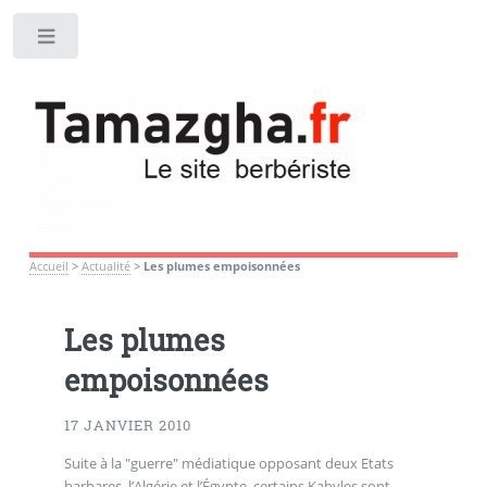
Toggle
Accueil
>
Actualité
>
Les plumes empoisonnées
Les plumes
empoisonnées
17 JANVIER 2010
Suite à la "guerre" médiatique opposant deux Etats
barbares, l’Algérie et l’Égypte, certains Kabyles sont