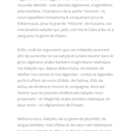
nouvelle identité : une identité algérienne, maghrébine,
arbo-berbère. Champions de la petite "Histoire", ils
nous rappellent Scheshonq le conquérant pour le
folklore puis, pour la grande "Histoire", les Kutama, ces
mercenaires kabyles qui, jadis, ont mis le Caire à feu et à
sang pour la gloire de l’islam...
Enfin, voilà les arguments que ces imbéciles avancent
afin de surexciter la rue kabyle et la faire revenir dans le
giron algériano-arabo-berbèro-maghribano-islamique.
Ces Kabyles qui, depuis Baba Inuba, ne cessent de
falsifier nos contes et nos légendes : contes et légendes
qu’ils truffent de noms d’Allah, de Fatima, d’Ali, de
Aïcha, de Ahcène et Hocine et compagnie. Ainsi est
l’avenir que ces pseudo-intellectuels kabyles nous
proposent : Un Maghreb arabo-berbèro-islamique. En
deux mots : un Afghanistan de l’Ouest.
Méfions-nous, Kabyles, de ce genre de plumitifs, de
langue berbère, mais d’âme et de cœur vert-islamiques.