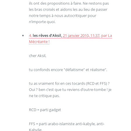
ils ont des propositions à faire. Ne restons pas
les bras croisés et aidons les au lieu de passer
notre temps à nous autocritiquer pour
n’importe quoi.
4.
les rêves d’Aksil,
21 janvier 2010, 11:37
,
par
La
Mécréante !
cher Aksil,
tu confonds encore "défaitisme" et réalisme".
tu as vraiment foi en ces tocards (RCD et FFS) ?
Oui ? ben c’est que tu reviens d’outre-tombe ! je
ne te critique pas.
RCD = parti gadget
FFS = parti arabo-islamiste anti-kabyle, anti-
Kabylie.