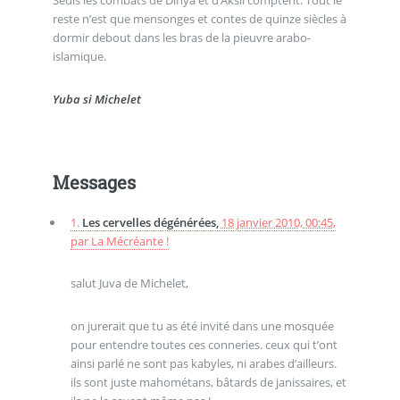
Seuls les combats de Dihya et d’Aksil comptent. Tout le
reste n’est que mensonges et contes de quinze siècles à
dormir debout dans les bras de la pieuvre arabo-
islamique.
Yuba si Michelet
Messages
1.
Les cervelles dégénérées,
18 janvier 2010, 00:45
,
par
La Mécréante !
salut Juva de Michelet,
on jurerait que tu as été invité dans une mosquée
pour entendre toutes ces conneries. ceux qui t’ont
ainsi parlé ne sont pas kabyles, ni arabes d’ailleurs.
ils sont juste mahométans, bâtards de janissaires, et