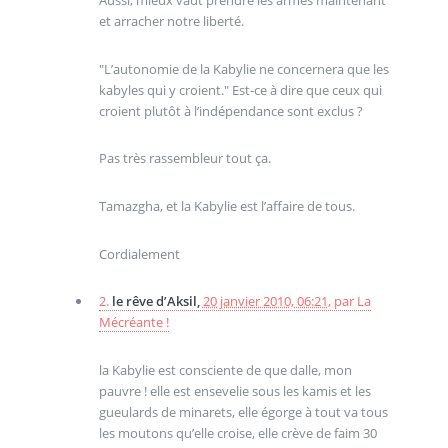
Aussi, mieux vaut prendre les armes maintenant
et arracher notre liberté.
"L’autonomie de la Kabylie ne concernera que les
kabyles qui y croient." Est-ce à dire que ceux qui
croient plutôt à l’indépendance sont exclus ?
Pas très rassembleur tout ça.
Tamazgha, et la Kabylie est l’affaire de tous.
Cordialement
2.
le rêve d’Aksil,
20 janvier 2010, 06:21
,
par
La
Mécréante !
la Kabylie est consciente de que dalle, mon
pauvre ! elle est ensevelie sous les kamis et les
gueulards de minarets, elle égorge à tout va tous
les moutons qu’elle croise, elle crève de faim 30