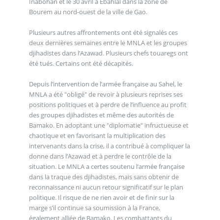
Inabohan et le 30 avril à Ebahlal dans la zone de
Bourem au nord-ouest de la ville de Gao.
Plusieurs autres affrontements ont été signalés ces
deux dernières semaines entre le MNLA et les groupes
djihadistes dans l’Azawad. Plusieurs chefs touaregs ont
été tués. Certains ont été décapités.
Depuis l’intervention de l’armée française au Sahel, le
MNLA a été "obligé" de revoir à plusieurs reprises ses
positions politiques et à perdre de l’influence au profit
des groupes djihadistes et même des autorités de
Bamako. En adoptant une "diplomatie" infructueuse et
chaotique et en favorisant la multiplication des
intervenants dans la crise, il a contribué à compliquer la
donne dans l’Azawad et à perdre le contrôle de la
situation. Le MNLA a certes soutenu l’armée française
dans la traque des djihadistes, mais sans obtenir de
reconnaissance ni aucun retour significatif sur le plan
politique. Il risque de ne rien avoir et de finir sur la
marge s’il continue sa soumission à la France,
également alliée de Bamako. Les combattants du