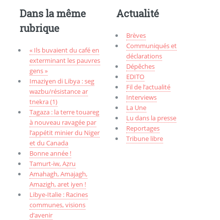
Dans la même
Actualité
rubrique
Brèves
Communiqués et
« Ils buvaient du café en
déclarations
exterminant les pauvres
Dépêches
gens »
EDITO
Imaziɣen di Libya : seg
Fil de l’actualité
wazbu/résistance ar
Interviews
tnekra (1)
La Une
Tagaza : la terre touareg
Lu dans la presse
à nouveau ravagée par
Reportages
l’appétit minier du Niger
Tribune libre
et du Canada
Bonne année !
Tamurt-iw, Aẓru
Amahagh, Amajagh,
Amazigh, aret iyen !
Libye-Italie : Racines
communes, visions
d’avenir