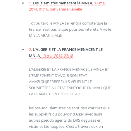
1.
Les islamistes menacent le MNLA,
17 mai
2014, 01:16
,
par
Sahara Rebelle
Tôt ou tard le MNLA se rendra compte que la
France n’est pas là que pour ses intérêts. Vive le
MNLA ABAS le Mali
2.
L’ALGERIE ET LA FRANCE MENACENT LE
MNLA,
19 mai 2014, 22:18
L’ALGERIE ET LA FRANCE MENACE LE MNLA ET
L’EMPECHENT D’AVOIR SON ETAT
AMAZIGH(BERBERE).ILS VEUELNT LE
SOUMETTRE A L’ETAT FANTOCHE DU MALI QUE
LA FRANCE CONTRÔLE DE A Z.
les pseudo islamistes ne sont rien d’autres que
les supplétifs du pouvoir d’Alger avec leurs
autres pseudo agents du DRS déguisés en
victimes kidnappées. C’est à travers eux en