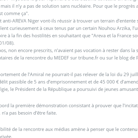
 mais il n’y a pas de solution sans nucléaire. Pour que le progrès 
est comme ça".
 anti-AREVA Niger vont-ils réussir à trouver un terrain d’entente s
ent curieusement à ceux tenus par un certain Nouhou Arzika, l’un 
oire à la fin des hostilités en souhaitant que "Areva et la France 
01/08).
os, non encore prescrits, n’avaient pas vocation à rester dans la 
ires de la rencontre du MEDEF sur tribune.fr ou sur le blog de 
rtement de l’Amiral ne pourrait-il pas relever de la loi du 29 juille
 délit passible de 5 ans d’emprisonnement et de 45 000 € d’ame
figie, le Président de la République a poursuivi de jeunes amusant
bord la première démonstration consistant à prouver que l’incitat
 n’a pas besoin d’être faite.
ibilité de la rencontre aux médias amène à penser que le contenu d
rivée.