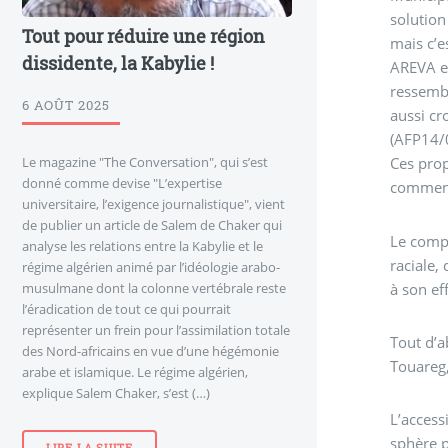
solution
Tout pour réduire une région
mais c’
dissidente, la Kabylie !
AREVA et
ressembl
6 AOÛT 2025
aussi cr
(AFP14/
Le magazine "The Conversation", qui s’est
Ces prop
donné comme devise "L’expertise
commenta
universitaire, l’exigence journalistique", vient
de publier un article de Salem de Chaker qui
Le compo
analyse les relations entre la Kabylie et le
raciale,
régime algérien animé par l’idéologie arabo-
à son ef
musulmane dont la colonne vertébrale reste
l’éradication de tout ce qui pourrait
représenter un frein pour l’assimilation totale
Tout d’a
des Nord-africains en vue d’une hégémonie
Touareg,
arabe et islamique. Le régime algérien,
explique Salem Chaker, s’est (…)
L’access
sphère p