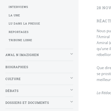
INTERVIEWS
28 NO
LA UNE
RÉACT
LU DANS LA PRESSE
Nous pub
REPORTAGES
l’Amiral
TRIBUNE LIBRE
Amiral (
qu’une i
rébellio
AWAL N IMAZIGHEN
BIOGRAPHIES
Que dire
se prost
CULTURE
meilleure
DÉBATS
La Rédac
DOSSIERS ET DOCUMENTS