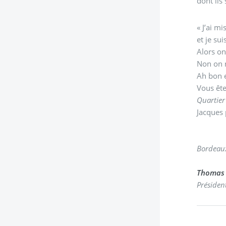
dont ils
« J’ai m
et je sui
Alors o
Non on n
Ah bon e
Vous ête
Quartier 
Jacques 
Bordeaux
Thomas
Président