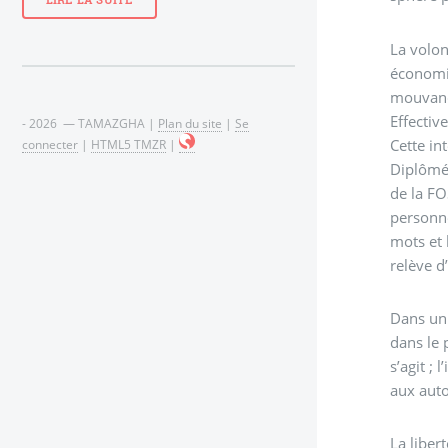
LIRE LA SUITE
La volon
économiq
mouvance
Effectiv
- 2026 — TAMAZGHA |
Plan du site
|
Se
Cette in
connecter
|
HTML5 TMZR
|
Diplômé 
de la FO
personne
mots et 
relève d
Dans un 
dans le 
s’agit ;
aux auto
La liber