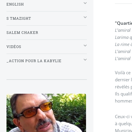
ENGLISH
S TMAZIGHT
"Quartie
L’amiral
SALEM CHAKER
Larima 
La rime 
VIDÉOS
L’amiral
L’amiral
_ACTION POUR LA KABYLIE
Voilà ce
dernier 
révélés 
Ils qual
Ceux-ci 
à quelqu
Municipa