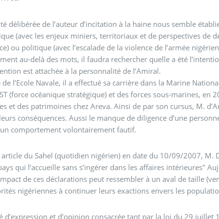
té délibérée de l’auteur d’incitation à la haine nous semble établie
ue (avec les enjeux miniers, territoriaux et de perspectives de
) ou politique (avec l’escalade de la violence de l’armée nigérien
ement au-delà des mots, il faudra rechercher quelle a été l’inten
tention est attachée à la personnalité de l’Amiral.
de l’Ecole Navale, il a effectué sa carrière dans la Marine Natio
ST (force océanique stratégique) et des forces sous-marines, en 20
s et des patrimoines chez Areva. Ainsi de par son cursus, M. d
leurs conséquences. Aussi le manque de diligence d’une personne a
’un comportement volontairement fautif.
article du Sahel (quotidien nigérien) en date du 10/09/2007, M. D
pays qui l’accueille sans s’ingérer dans les affaires intérieures" A
 l’impact de ces déclarations peut ressembler à un aval de taille (
rités nigériennes à continuer leurs exactions envers les populatio
té d’expression et d’opinion consacrée tant par la loi du 29 juill