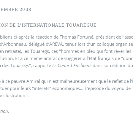
VEMBRE 2008
ION DE L’INTERNATIONALE TOUARÈGUE
lions ci-après la réaction de Thomas Fortuné, président de l’ass
 d’Arbonneau, délégué d’AREVA, tenus lors d’un colloque organisé
en retraite), les Touaregs, ces "hommes en bleu qui font rêver l
llusion. Et à ce même amiral de suggérer à l’Etat français de "do
n des Touaregs", rapporte
Le Canard Enchaîné
dans son édition d
 à ce pauvre Amiral qui n’est malheureusement que le reflet de l’E
ituer pour leurs "intérêts" économiques... L’épisode du voyou de T
 illustration...
tion.