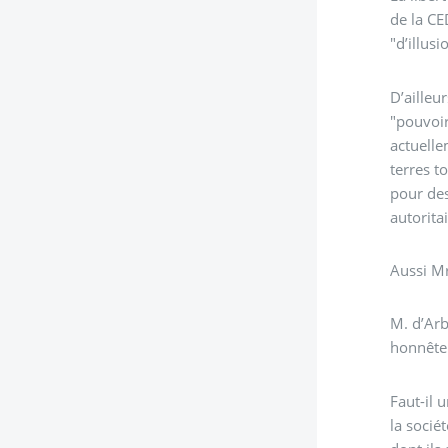
de la CE
"d’illus
D’ailleu
"pouvoir
actuelle
terres t
pour des
autoritai
M. d’Arb
honnête 
Faut-il une
la socié