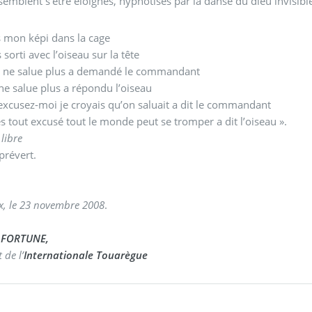
 semblent s’être éloignés, hypnotisés par la danse du dieu invisible
is mon képi dans la cage
s sorti avec l’oiseau sur la tête
n ne salue plus a demandé le commandant
e salue plus a répondu l’oiseau
xcusez-moi je croyais qu’on saluait a dit le commandant
s tout excusé tout le monde peut se tromper a dit l’oiseau ».
libre
prévert.
, le 23 novembre 2008
.
 FORTUNE,
 de l’
Internationale Touarègue