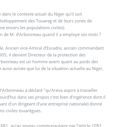
 dans le contexte actuel du Niger qu’il soit
 développement des Touareg et de leurs zones de
ne envers les populations civiles).
tion de M. d’Arbonneau quand il a employé ses mots ?
nale. Ancien vice-Amiral d’Escadre, ancien commandant
05, il devient Directeur de la protection des
’Arbonneau est un homme averti quant au poids des
ussi avisée que lui de la situation actuelle au Niger,
’Arbonneau a déclaré "qu’Areva aspire à travailler
ujourd’hui dans ses propos c’est bien d’ingérence dont il
venant d’un dirigeant d’une entreprise nationale) donné
ns civiles touarègues.
et 1881, qu’au niveau communautaire par l’article 10§2