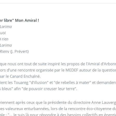
r libre" Mon Amiral !
 Larima
quoi
à rien
 Larima
 Rien
v (J. Prévert)
 que nous ont tout de suite inspiré les propos de l’Amiral d’Arbo
lors d’une rencontre organisée par le MEDEF autour de la questio
par le Canard Enchaîné.
ifient les Touareg "d’illusion" et "de rebelles à mater" et demande
hommes bleus" afin "de pouvoir creuser leur terre".
viennent après ceux que la présidente du directoire Anne Lauverg
es valeureux enturbannées, lors de la rencontre éco-citoyenne d
le : "… Je suis là pour répondre à des besoins collectifs en énergi