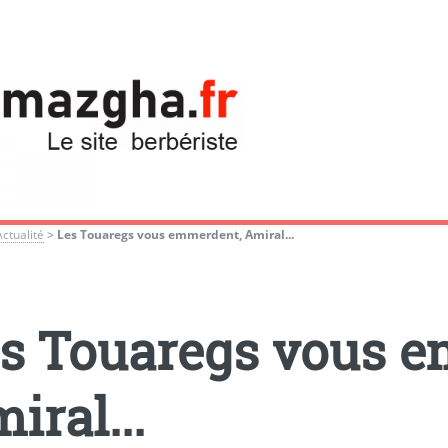
Actualité
>
Les Touaregs vous emmerdent, Amiral...
s Touaregs vous 
iral...