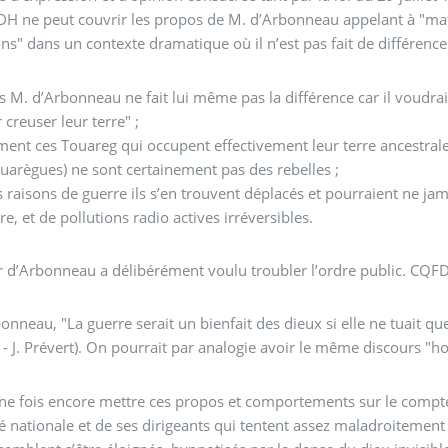
DH ne peut couvrir les propos de M. d’Arbonneau appelant à "mate
ions" dans un contexte dramatique où il n’est pas fait de différence 
rs M. d’Arbonneau ne fait lui même pas la différence car il voudr
 creuser leur terre" ;
ment ces Touareg qui occupent effectivement leur terre ancestrale (
ouarègues) ne sont certainement pas des rebelles ;
 raisons de guerre ils s’en trouvent déplacés et pourraient ne jam
re, et de pollutions radio actives irréversibles.
Aussi Mr d’Arbonneau a délibérément voulu troubler l’ordre pu
onneau, "La guerre serait un bienfait des dieux si elle ne tuait que 
- J. Prévert). On pourrait par analogie avoir le même discours "ho
 fois encore mettre ces propos et comportements sur le compte des "erreurs", "maladresses" e
té nationale et de ses dirigeants qui tentent assez maladroitement 