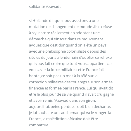
solidarité Azawad..
si Hollande dit que nous assistons à une
mutation de changement de monde ,il se refuse
à s y inscrire réellement en adoptant une
démarche qui s’inscrit dans ce mouvement.
avouez que c’est dur quand on a été un pays
avec une philosophie colonialiste depuis des
siècles du jour au lendemain d’oublier ce réflexe
qui vous fait croire que tout vous appartient car
vous avez la force militaire. cette France fait
honte ,ce soir pas un mot à la télé sur la
correction militaires des touaregs sur son armée
financée et formée par la France. Lui qui avait dit
être le plus jour de sa vie quand il avait cru gagné
et avoir remis l’Azawad dans son giron.
aujourd’hui, peine perdue,il doit bien déchanté.
je lui souhaite un cauchemar qui va le ronger. la
France ,la malédiction africaine doit être
combattue.