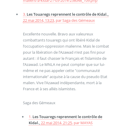
maliens-a-kidal-21-05-2014-258048_109.php
3.
Les Touaregs reprennent le contrôle de Kidal.,
22 mai 2014, 13:23
,
par
Saga des Gémeaux
Excellente nouvelle. Bravo aux valeureux
combattants touaregs qui ont libéré Kidal de
l’occupation-oppression malienne. Mais le combat
pour la libération de l’Azawad n’est pas fini pour
autant : il faut chasser le Français et l’islamiste de
l’Azawad. Le MNLA ne peut compter que sur lui-
même et ne pas appeler cette "communauté
internationale" acquise à la cause du pseudo Etat
malien. Vive l’Azawad indépendante, mort à la
France et à ses alliés islamistes.
Saga des Gémeaux
1.
Les Touaregs reprennent le contrôle de
Kidal.,
22 mai 2014, 21:25
,
par
MAYAS