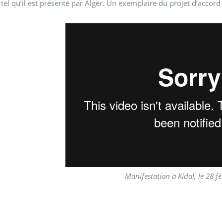
 tel qu’il est présenté par Alger. Un exemplaire du projet d’acco
Manifestation à Kidal, le 28 f