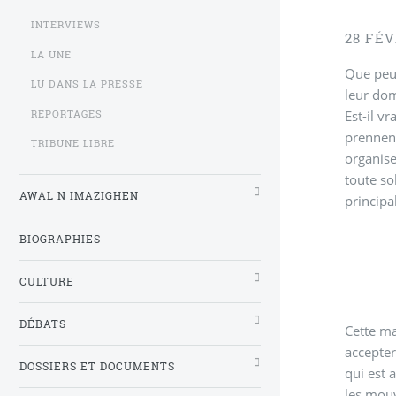
INTERVIEWS
28 FÉV
LA UNE
Que peut
LU DANS LA PRESSE
leur dom
Est-il v
REPORTAGES
prennent
TRIBUNE LIBRE
organise
toute so
AWAL N IMAZIGHEN
principa
BIOGRAPHIES
CULTURE
DÉBATS
Cette ma
accepter
DOSSIERS ET DOCUMENTS
qui est 
les mouv