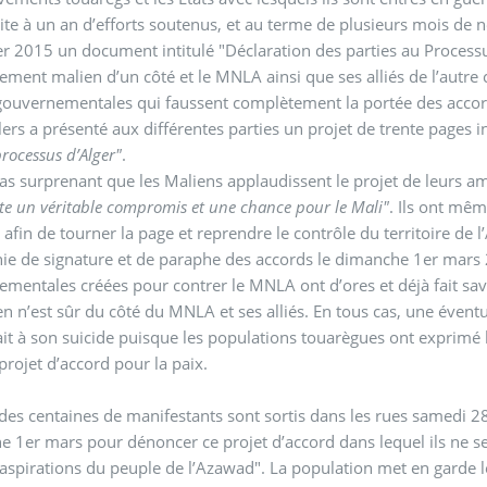
uite à un an d’efforts soutenus, et au terme de plusieurs mois de n
er 2015 un document intitulé "Déclaration des parties au Processus
ment malien d’un côté et le MNLA ainsi que ses alliés de l’autre cô
gouvernementales qui faussent complètement la portée des accor
ers a présenté aux différentes parties un projet de trente pages i
processus d’Alger"
.
 pas surprenant que les Maliens applaudissent le projet de leurs am
te un véritable compromis et une chance pour le Mali"
. Ils ont mêm
e afin de tourner la page et reprendre le contrôle du territoire de 
e de signature et de paraphe des accords le dimanche 1er mars 201
mentales créées pour contrer le MNLA ont d’ores et déjà fait sav
en n’est sûr du côté du MNLA et ses alliés. En tous cas, une évent
it à son suicide puisque les populations touarègues ont exprimé 
ojet d’accord pour la paix.
 des centaines de manifestants sont sortis dans les rues samedi 
 1er mars pour dénoncer ce projet d’accord dans lequel ils ne s
aspirations du peuple de l’Azawad". La population met en garde 