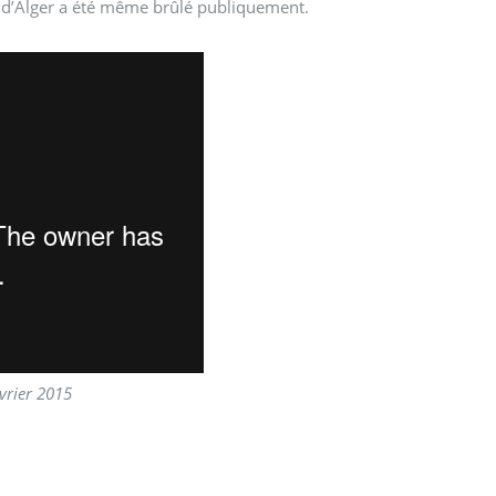
rd d’Alger a été même brûlé publiquement.
évrier 2015