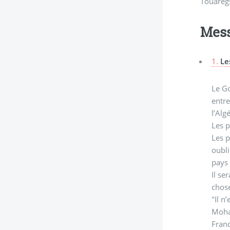
Touaregs
Mes
1.
Le
Le Go
entre
l’Alg
Les p
Les p
oubli
pays 
Il se
chose
"Il n
Moham
Fran