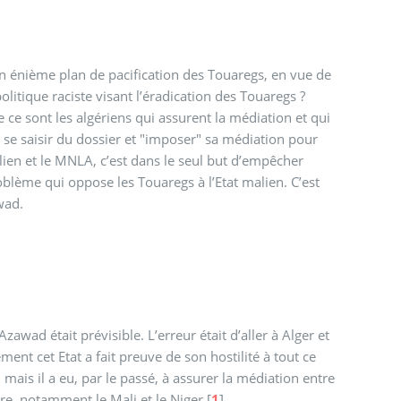
 un énième plan de pacification des Touaregs, en vue de
litique raciste visant l’éradication des Touaregs ?
 ce sont les algériens qui assurent la médiation et qui
r se saisir du dossier et "imposer" sa médiation pour
ien et le MNLA, c’est dans le seul but d’empêcher
oblème qui oppose les Touaregs à l’Etat malien. C’est
wad.
zawad était prévisible. L’erreur était d’aller à Alger et
ent cet Etat a fait preuve de son hostilité à tout ce
 mais il a eu, par le passé, à assurer la médiation entre
rre, notamment le Mali et le Niger
[
1
]
.