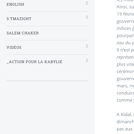
ENGLISH
Ainsi, s
19 févri
S TMAZIGHT
gouverne
milices 
SALEM CHAKER
pourparl
issu du 
VIDÉOS
Il n’est
représen
_ACTION POUR LA KABYLIE
plus vit
cérémoni
gouverne
mars, ri
conduira
comme pr
A Kidal,
dimanche
pas aux 