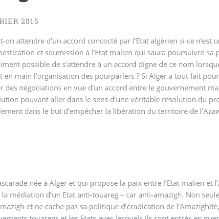
RIER 2015
-on attendre d’un accord concocté par l’Etat algérien si ce n’est
estication et soumission à l’Etat malien qui saura poursuivre sa po
raiment possible de s’attendre à un accord digne de ce nom lorsque
 en main l’organisation des pourparlers ? Si Alger a tout fait pou
r des négociations en vue d’un accord entre le gouvernement mal
lution pouvant aller dans le sens d’une véritable résolution du pr
lement dans le but d’empêcher la libération du territoire de l’Aza
scarade née à Alger et qui propose la paix entre l’Etat malien et l’A
 la médiation d’un Etat anti-touareg – car anti-amazigh. Non seulem
amazigh et ne cache pas sa politique d’éradication de l’Amazighité,
ements touaregs et les Etats avec lesquels ils sont entrés en gue