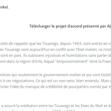
rkal.
Télécharger le projet d’accord présenté par A
t utile de rappeler que les Touaregs, depuis 1963, sont entrés en c
i les Touaregs sont aujourd’hui en conflit avec l’Etat malien, ce n’e
 sont en paix. Ils subissent injustices et humiliations sans parle
t dans la région d’Arlit, lequel "empoisonnement" dont la Franc
milices qui soutiennent le gouvernement malien et qui sont hosti
s à ces négociations. Ce qui est un non-sens, bien entendu. Mais v
orter l’idée du manque de crédibilité de pourparlers menés par Al
 a assuré la médiation entre les Touaregs et les Etats du Mali et 