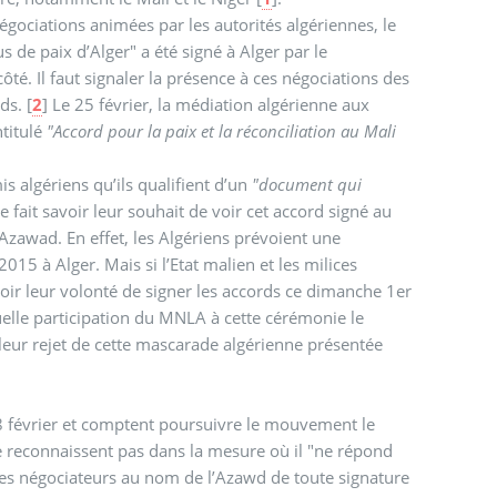
égociations animées par les autorités algériennes, le
 de paix d’Alger" a été signé à Alger par le
té. Il faut signaler la présence à ces négociations des
ds.
[
2
]
Le 25 février, la médiation algérienne aux
ntitulé
"Accord pour la paix et la réconciliation au Mali
is algériens qu’ils qualifient d’un
"document qui
e fait savoir leur souhait de voir cet accord signé au
l’Azawad. En effet, les Algériens prévoient une
5 à Alger. Mais si l’Etat malien et les milices
oir leur volonté de signer les accords ce dimanche 1er
uelle participation du MNLA à cette cérémonie le
leur rejet de cette mascarade algérienne présentée
28 février et comptent poursuivre le mouvement le
e reconnaissent pas dans la mesure où il "ne répond
les négociateurs au nom de l’Azawd de toute signature