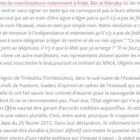
 état de manifestations notamment à Kidal, Ber et Ménaka
où les m
 rentrer sans signer un texte qui ne correspond pas à leurs attent
accord qui est en train d’être signé à Alger parce qu’il n’y a pas de 
le nom l’Azawad, mais en tant que simple nom. Notre révolution a
de renoncer à l’indépendance et maintenant qu’il n’y a pas de fédé
s à notre délégation à Alger de rentrer et de ne rien signer." "Ce te
joint au téléphone, il n’y a que le Mali que ça arrange !" "Il ne faut
 clame cet autre manifestant, nos représentants doivent quitter les nég
rie veut nous tordre le bras,poursuit ce militant du MNLA, l’Algérie v
région de Timbuktu (Tombouctou), dans le sud-ouest de l’Azawad,
, chefs de fractions, leaders d’opinion et cadres de l’Azawad) qui 
elle ils ont fait savoir leur volonté d’œuvrer pour la sauvegarde de
dont ils ne se reconnaissent pas. Pour eux, l’Etat algérien qui n’a
rs
[
3
]
ne saurait être garant d’accords crédibles aujourd’hui. Ils es
re une nation plurielle. C’est, entre autre, pourquoi ils s’oppose
 date du 25 février 2015. Dans leur déclaration, ils informent la
 saurait être durable a fortiori définitif sans traiter la question de
tion sincère d’une réalité politique qui s’impose à savoir : le statut 