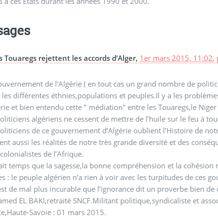
 à ces Etats durant les années 1990 et 2000.
sages
s Touaregs rejettent les accords d’Alger,
1er mars 2015, 11:02
,
uvernement de l’Algérie ( en tout cas un grand nombre de politici
 les différentes éthnies,populations et peuples.Il y a les problè
érie et bien entendu cette " médiation" entre les Touaregs,le Niger e
oliticiens algériens ne cessent de mettre de l’huile sur le feu à tou
oliticiens de ce gouvernement d’Algérie oublient l’Histoire de notr
ent aussi les réalités de notre très grande diversité et des cons
colonialistes de l’Afrique.
rait temps que la sagesse,la bonne compréhension et la cohésion r
s : le peuple algérien n’a rien à voir avec les turpitudes de ces g
’est de mal plus incurable que l’ignorance dit un proverbe bien de
ed EL BAKI,retraité SNCF.Militant politique,syndicaliste et associ
ce,Haute-Savoie : 01 mars 2015.