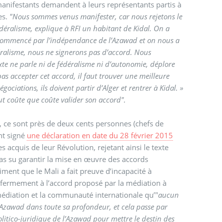
anifestants demandent à leurs représentants partis à
es.
"Nous sommes venus manifester, car nous rejetons le
fédéralisme, explique à RFI un habitant de Kidal. On a
 commencé par l’indépendance de l’Azawad et on nous a
ralisme, nous ne signerons pas d’accord. Nous
xte ne parle ni de fédéralisme ni d’autonomie, déplore
 pas accepter cet accord, il faut trouver une meilleure
ociations, ils doivent partir d’Alger et rentrer à Kidal. »
eut coûte que coûte valider son accord".
 ce sont près de deux cents personnes (chefs de
ont signé
une déclaration en date du 28 février 2015
s acquis de leur Révolution, rejetant ainsi le texte
 pas su garantir la mise en œuvre des accords
timent que le Mali a fait preuve d’incapacité à
nt fermement à l’accord proposé par la médiation à
 médiation et la communauté internationale qu’"
aucun
 l’Azawad dans toute sa profondeur, et cela passe par
politico-juridique de l’Azawad pour mettre le destin des