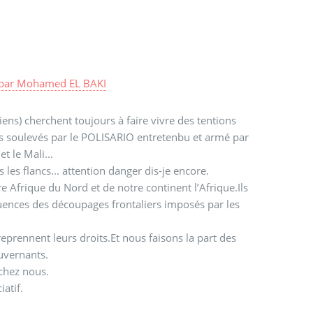
par
Mohamed EL BAKI
ens) cherchent toujours à faire vivre des tentions
mes soulevés par le POLISARIO entretenbu et armé par
t le Mali...
s les flancs... attention danger dis-je encore.
e Afrique du Nord et de notre continent l’Afrique.Ils
équences des découpages frontaliers imposés par les
eprennent leurs droits.Et nous faisons la part des
ouvernants.
 chez nous.
atif.