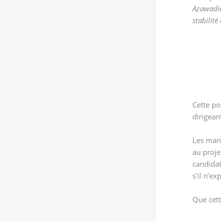
Azawadie
stabilité
Cette po
dirigean
Les mani
au proje
candidat
s’il n’e
Que cett