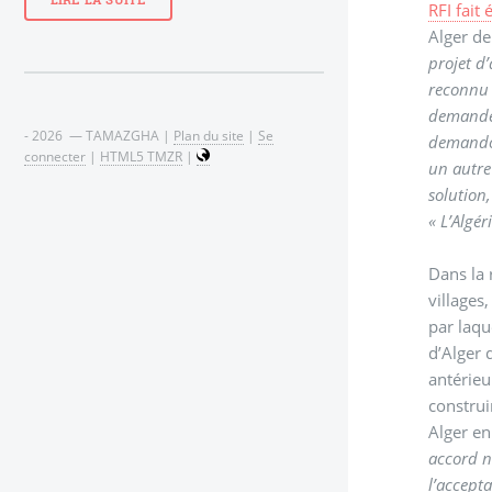
LIRE LA SUITE
RFI fait
Alger de
projet d’
reconnu 
demandé 
- 2026 — TAMAZGHA |
Plan du site
|
Se
demandon
connecter
|
HTML5 TMZR
|
un autre 
solution,
« L’Algé
Dans la 
villages
par laqu
d’Alger 
antérieu
construi
Alger en
accord ne
l’accepta