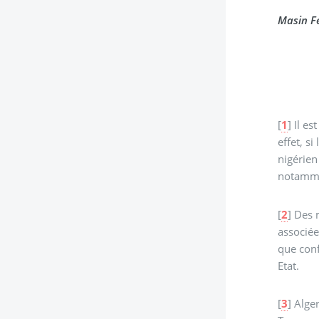
Masin Fe
[
1
]
Il es
effet, s
nigérien
notammen
[
2
]
Des 
associée
que conf
Etat.
[
3
]
Alger