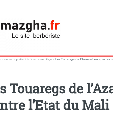
Annonces top site 2
>
Guerre en Libye
>
Les Touaregs de l’Azawad en guerre con
s Touaregs de l’Az
ntre l’Etat du Mali