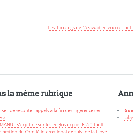
Les Touaregs de l’Azawad en guerre contre 
s la même rubrique
Ann
seil de sécurité : appels à la fin des ingérences en
Gue
bye
Lib
MANUL s’exprime sur les engins explosifs à Tripoli
laration du Comité international de suivi de la Libye.