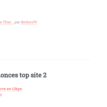
l’Etat...
par
BerbereTV
onces top site 2
rre en Libye
ye