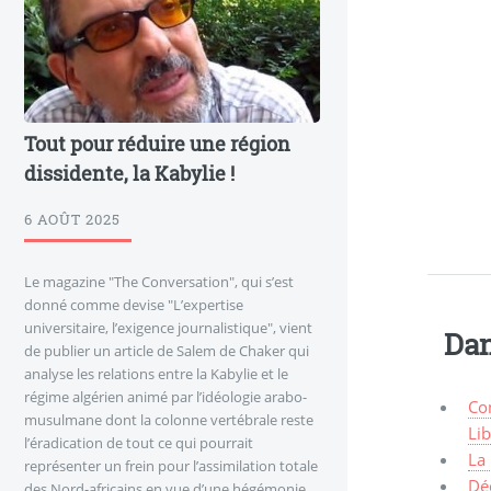
Tout pour réduire une région
dissidente, la Kabylie !
6 AOÛT 2025
Le magazine "The Conversation", qui s’est
donné comme devise "L’expertise
universitaire, l’exigence journalistique", vient
Dan
de publier un article de Salem de Chaker qui
analyse les relations entre la Kabylie et le
régime algérien animé par l’idéologie arabo-
Con
musulmane dont la colonne vertébrale reste
Li
l’éradication de tout ce qui pourrait
La 
représenter un frein pour l’assimilation totale
Déc
des Nord-africains en vue d’une hégémonie