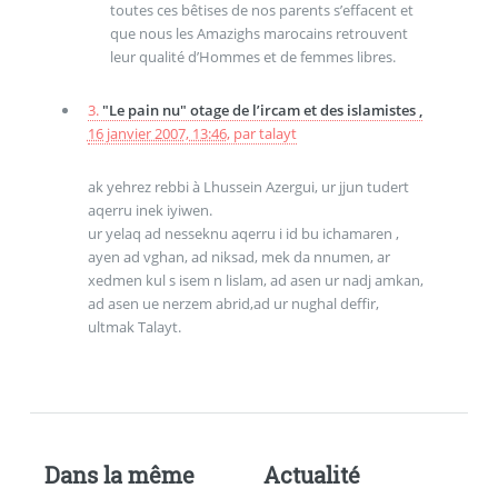
toutes ces bêtises de nos parents s’effacent et
que nous les Amazighs marocains retrouvent
leur qualité d’Hommes et de femmes libres.
3.
"Le pain nu" otage de l’ircam et des islamistes ,
16 janvier 2007, 13:46
,
par
talayt
ak yehrez rebbi à Lhussein Azergui, ur jjun tudert
aqerru inek iyiwen.
ur yelaq ad nesseknu aqerru i id bu ichamaren ,
ayen ad vghan, ad niksad, mek da nnumen, ar
xedmen kul s isem n lislam, ad asen ur nadj amkan,
ad asen ue nerzem abrid,ad ur nughal deffir,
ultmak Talayt.
Dans la même
Actualité