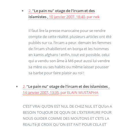
2.
"Le pain nu" otage de l’ircam et des
islamistes ,
10 janvier 2007, 18:40
,
par
nek
Il faut lire la presse marocaine pour se rendre
compte de cette réalité. plusieurs articles ont été
publiés sur ca. l’ircam a peur. demain les femmes
de l’ircam s’habilleront en borqa et les hommes
en kamis afghans ! enfin, tout est possible. celui
qui a vendu son âme à M6 peut aussi lui vendre
sa mère ou ses habits ou même laisser pousser
sa barbe pour faire plaisir au roi !
2.
"Le pain nu" otage de l’ircam et des islamistes ,
14 janvier 2007, 13:35
,
par
ELAIN MUSTAPHA
C’EST VRAI QU’ON EST NUL DE CHEZ NUL ET QU’on A
BESOIN TOUJOUR DE QQUN DE L’EXTERIRURE POUR
NOUS GUIDER COMME DES MOUTONS ET C’ETS LA
REALITé JE CROIX QU ’ON EST FAIT POUR CELA ET