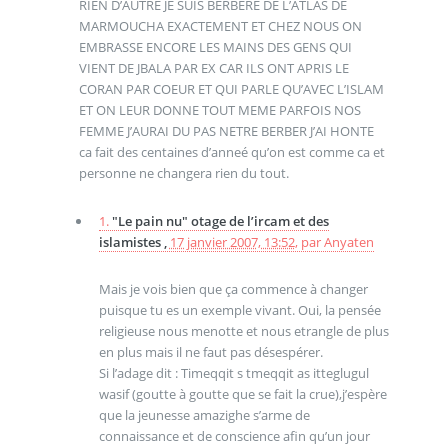
RIEN D’AUTRE JE SUIS BERBERE DE L’ATLAS DE
MARMOUCHA EXACTEMENT ET CHEZ NOUS ON
EMBRASSE ENCORE LES MAINS DES GENS QUI
VIENT DE JBALA PAR EX CAR ILS ONT APRIS LE
CORAN PAR COEUR ET QUI PARLE QU’AVEC L’ISLAM
ET ON LEUR DONNE TOUT MEME PARFOIS NOS
FEMME J’AURAI DU PAS NETRE BERBER J’AI HONTE
ca fait des centaines d’anneé qu’on est comme ca et
personne ne changera rien du tout.
1.
"Le pain nu" otage de l’ircam et des
islamistes ,
17 janvier 2007, 13:52
,
par
Anyaten
Mais je vois bien que ça commence à changer
puisque tu es un exemple vivant. Oui, la pensée
religieuse nous menotte et nous etrangle de plus
en plus mais il ne faut pas désespérer.
Si l’adage dit : Timeqqit s tmeqqit as itteglugul
wasif (goutte à goutte que se fait la crue),j’espère
que la jeunesse amazighe s’arme de
connaissance et de conscience afin qu’un jour