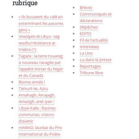
rubrique
Brèves
Communiqués et
« Ils buvaient du café en
déclarations
exterminant les pauvres
Dépêches
gens »
EDITO
Imaziɣen di Libya : seg
Fil de l’actualité
wazbu/résistance ar
Interviews
tnekra (1)
La Une
Tagaza : la terre touareg
Lu dans la presse
à nouveau ravagée par
Reportages
l’appétit minier du Niger
Tribune libre
et du Canada
Bonne année !
Tamurt-iw, Aẓru
Amahagh, Amajagh,
Amazigh, aret iyen !
Libye-Italie : Racines
communes, visions
d’avenir
HAWAD, lauréat du Prix
international du Poète