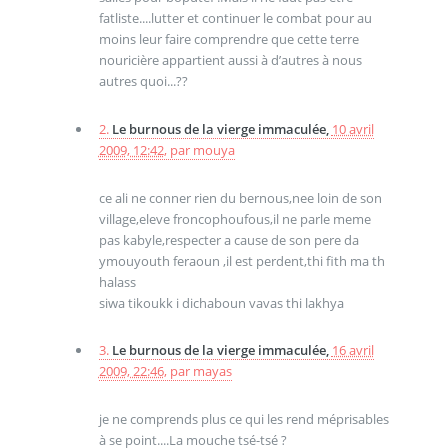
fatliste....lutter et continuer le combat pour au
moins leur faire comprendre que cette terre
nouricière appartient aussi à d’autres à nous
autres quoi...??
2.
Le burnous de la vierge immaculée,
10 avril
2009, 12:42
,
par
mouya
ce ali ne conner rien du bernous,nee loin de son
village,eleve froncophoufous,il ne parle meme
pas kabyle,respecter a cause de son pere da
ymouyouth feraoun ,il est perdent,thi fith ma th
halass
siwa tikoukk i dichaboun vavas thi lakhya
3.
Le burnous de la vierge immaculée,
16 avril
2009, 22:46
,
par
mayas
je ne comprends plus ce qui les rend méprisables
à se point....La mouche tsé-tsé ?