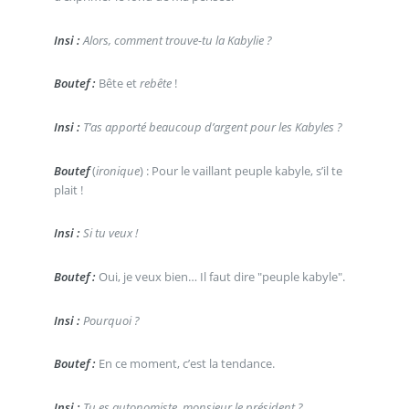
Insi :
Alors, comment trouve-tu la Kabylie ?
Boutef :
Bête et
rebête
!
Insi :
T’as apporté beaucoup d’argent pour les Kabyles ?
Boutef
(
ironique
) : Pour le vaillant peuple kabyle, s’il te
plait !
Insi :
Si tu veux !
Boutef :
Oui, je veux bien… Il faut dire "peuple kabyle".
Insi :
Pourquoi ?
Boutef :
En ce moment, c’est la tendance.
Insi :
Tu es autonomiste, monsieur le président ?