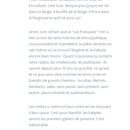
khrozbyle. c’est tout. Benyouyou (yoyo) est né
dans la fange, il bouffe de la fange, il finira dans
la fange parce qu’il né pour ça !
sinon, sois certain que la "rue Française" n’en a
rien à cirer de cette histoire de khrozpublique
couscoussière et chamelière. le pékin lambda ne
sait même où se trouve l’ângérie et la Kabylie
encore bien moins ! Quant à la presse (y compris
cette radio), les intellectuels, les politiques : ils
savent depuis plus 70 ans ce qu’a été, ce qu’est,
et ce que sera cette contrée de bons à rien et
bandits de grands chemins : incultes, illettrés,
fainéants, sales, sans passé, sans présent, sans
avenir, pleurnichards et quémandeurs.
Les chiites y mettront bon ordre en les dressant
à leur sauce. c’est pour bientôt. les kabyles
seront les premiers gibiers de potence. C’est
inéluctable.