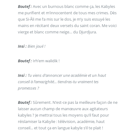
Boutef :
Avec un burnous blanc comme ça, les Kabyles
me purifient et m’innocentent de tous mes crimes. Dès
que Si-Âli me l’a mis sur le dos, je m’y suis essuyé les
mains en récitant deux versets du saint coran. Me voici
vierge et blanc comme neige… du Djurdjura.
Insi :
Bien joué !
Boutef :
Irh’em walidik !
Insi :
Tu viens d’annoncer une académie et un haut
conseil à l’amazighité... tiendras-tu vraiment tes
promesses ?
Boutef :
Sûrement. N’est-ce pas la meilleure façon de ne
laisser aucun champ de manœuvre aux agitateurs
kabyles ? Je mettrai tous les moyens qu’il faut pour
réislamiser la Kabylie : télévision, académie, haut
conseil... et tout ça en langue kabyle s’il te plait !