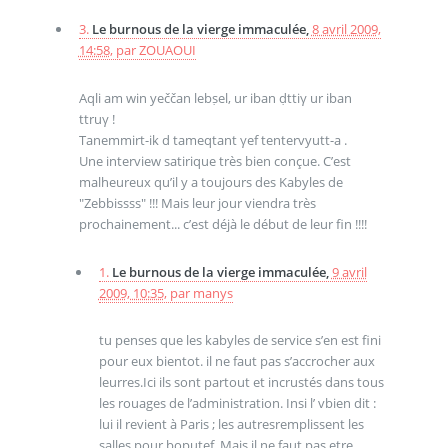
3.
Le burnous de la vierge immaculée,
8 avril 2009,
14:58
,
par
ZOUAOUI
Aqli am win yeččan lebṣel, ur iban ḍttiγ ur iban
ttruγ !
Tanemmirt-ik d tameqtant γef tentervyutt-a .
Une interview satirique très bien conçue. C’est
malheureux qu’il y a toujours des Kabyles de
"Zebbissss" !!! Mais leur jour viendra très
prochainement... c’est déjà le début de leur fin !!!!
1.
Le burnous de la vierge immaculée,
9 avril
2009, 10:35
,
par
manys
tu penses que les kabyles de service s’en est fini
pour eux bientot. il ne faut pas s’accrocher aux
leurres.Ici ils sont partout et incrustés dans tous
les rouages de l’administration. Insi l’ vbien dit :
lui il revient à Paris ; les autresremplissent les
salles pour boputef .Mais il ne faut pas etre