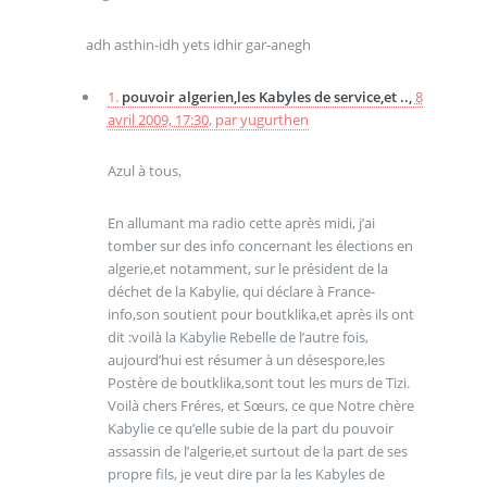
adh asthin-idh yets idhir gar-anegh
1.
pouvoir algerien,les Kabyles de service,et ..,
8
avril 2009, 17:30
,
par
yugurthen
Azul à tous,
En allumant ma radio cette après midi, j’ai
tomber sur des info concernant les élections en
algerie,et notamment, sur le président de la
déchet de la Kabylie, qui déclare à France-
info,son soutient pour boutklika,et après ils ont
dit :voilà la Kabylie Rebelle de l’autre fois,
aujourd’hui est résumer à un désespore,les
Postère de boutklika,sont tout les murs de Tizi.
Voilà chers Fréres, et Sœurs, ce que Notre chère
Kabylie ce qu’elle subie de la part du pouvoir
assassin de l’algerie,et surtout de la part de ses
propre fils, je veut dire par la les Kabyles de