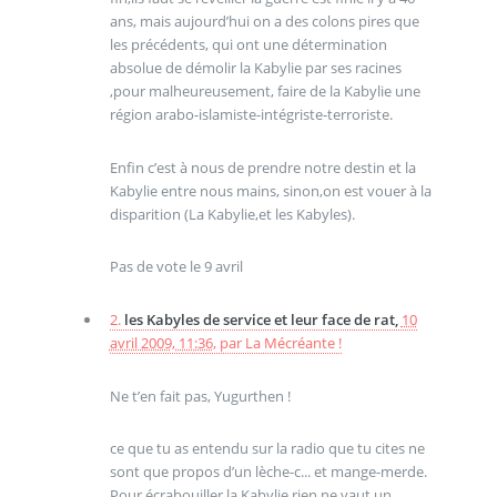
ans, mais aujourd’hui on a des colons pires que
les précédents, qui ont une détermination
absolue de démolir la Kabylie par ses racines
,pour malheureusement, faire de la Kabylie une
région arabo-islamiste-intégriste-terroriste.
Enfin c’est à nous de prendre notre destin et la
Kabylie entre nous mains, sinon,on est vouer à la
disparition (La Kabylie,et les Kabyles).
Pas de vote le 9 avril
2.
les Kabyles de service et leur face de rat,
10
avril 2009, 11:36
,
par
La Mécréante !
Ne t’en fait pas, Yugurthen !
ce que tu as entendu sur la radio que tu cites ne
sont que propos d’un lèche-c... et mange-merde.
Pour écrabouiller la Kabylie rien ne vaut un