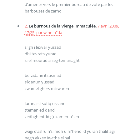
d’amener vers le premier bureau de vote par les
barbouzes de zarho
2.
Le burnous de la vierge immaculée,
7 avril 2009,
17:25
,
par
winn n"da
sligh i lexvar yussad
dhi tevrats yurad
si el mouradia seg-temanaght
berzidane itsusmad
s’lqanun yussad
zwamel ghers mizwaren
lumna s tsufiq ussand
tteman ed dand
zedhghent-id g’examen-n’sen
wagi d’asfru n’si moh u m’hend,id yuran thalit agi
negh akken iwatha el’hal