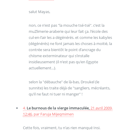
salut Mayas,
non, ce n’est pas "la mouche tsé-tsé". c’est la
muZlimerie-araberie qui leur fait ça. l’école des
cul-en-l’air les a dégénérés. et comme les kabyles
(dégénérés) ne font jamais les choses à moitié, la
contrée sera bientôt le point d’ancrage du
chiisme exterminateur qui s’installe
insidieusement (il n’est pas qu’en Egypte
actuellement...).
selon la "débauche" de là-bas, Droukel (le
sunnite) les traite déjà de "sangliers, mécréants,
qu’il ne faut ni tuer ni manger" !
4.
Le burnous de la vierge immaculée,
21 avril 2009,
12:46
,
par
Faruja Mijeqmimen
Cette fois, vraiment, tu n’as rien manqué Insi.