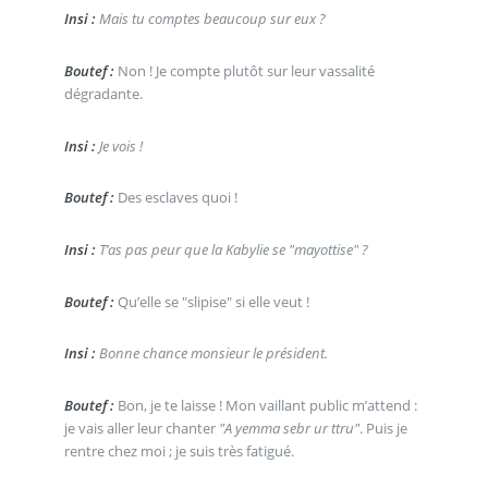
Insi :
Mais tu comptes beaucoup sur eux ?
Boutef :
Non ! Je compte plutôt sur leur vassalité
dégradante.
Insi :
Je vois !
Boutef :
Des esclaves quoi !
Insi :
T’as pas peur que la Kabylie se "mayottise" ?
Boutef :
Qu’elle se "slipise" si elle veut !
Insi :
Bonne chance monsieur le président.
Boutef :
Bon, je te laisse ! Mon vaillant public m’attend :
je vais aller leur chanter
"A yemma sebr ur ttru"
. Puis je
rentre chez moi ; je suis très fatigué.