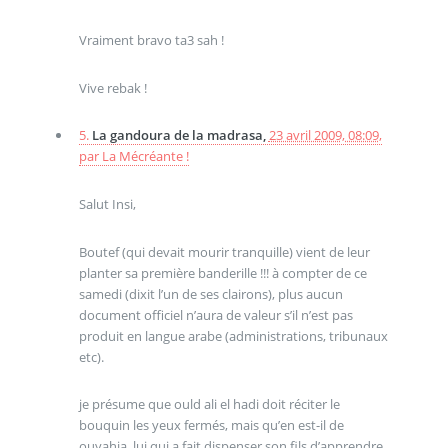
Vraiment bravo ta3 sah !
Vive rebak !
5.
La gandoura de la madrasa,
23 avril 2009, 08:09
,
par
La Mécréante !
Salut Insi,
Boutef (qui devait mourir tranquille) vient de leur
planter sa première banderille !!! à compter de ce
samedi (dixit l’un de ses clairons), plus aucun
document officiel n’aura de valeur s’il n’est pas
produit en langue arabe (administrations, tribunaux
etc).
je présume que ould ali el hadi doit réciter le
bouquin les yeux fermés, mais qu’en est-il de
ouyahia, lui qui a fait dispenser son fils d’apprendre