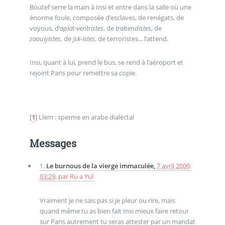
Boutef serre la main à Insi et entre dans la salle où une
énorme foule, composée d’esclaves, de renégats, de
voyous, d’
aplat-ventristes
, de
trabendistes
, de
zaouiyistes
, de
jsk-istes
, de terroristes... l’attend.
Insi, quant à lui, prend le bus, se rend à l’aéroport et
rejoint Paris pour remettre sa copie.
[
1
]
Llem : sperme en arabe dialectal
Messages
1.
Le burnous de la vierge immaculée,
7 avril 2009,
03:29
,
par
Ru a Yul
Vraiment je ne sais pas si je pleur ou rire, mais
quand même tu as bien fait Insi mieux faire retour
sur Paris autrement tu seras attester par un mandat