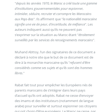
"
depuis les années 1970, le Maroc a créé toute une gamme
d’institutions gouvernementales pour espionner,
intimider, séduire, recruter et corrompre les Marocains
aux Pays-Bas
". Ils affirment que "
la nationalité marocaine
signifie une vie de peur, d’incertitude, de méfiance
". Les
auteurs indiquent aussi qu’ils ne peuvent pas
s’exprimer sur la situation au Maroc étant "
étroitement
surveillés par les services de renseignements marocains
".
Muhand Abttoy, l’un des signataires de ce document a
déclaré à notre site que le but de ce document est de
dire à la monarchie marocaine qu’ils "
refusent d’être
considérés comme ses sujets et qu’ils sont des hommes
libres.
"
Rabat fait tout pour empêcher les Européens nés de
parents marocains de s’intégrer dans leurs pays
d’accueil qu’ils ont adoptés. Rabat ne cesse d’envoyer
des imams et des instituteurs (notamment de langue
arabe) pour surveiller et surtout espionner ces citoyens
qui ont choisi d’être européens. Le Maroc ne cesse, par