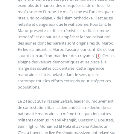
exemple, de financer des mosquées et de diffuser le
malékisme en Europe. Le malékisme est l’un des quatre
rites juridico-religieux de l’islam orthodoxe. Il est aussi
néfaste et dangereux que le wahabisme. Pourtant, le
Maroc présente ce rite extrémiste et radical comme
"modéré" et de nature à empêcher la "radicalisation"
des jeunes dont les parents sont originaires du Maroc.
En les islamisant, le Maroc s’assure leur contrôle et leur
soumission au "commandeur des croyants"
[
1
]
. Ceci les
éloigne des valeurs démocratiques et les place à la
marge des sociétés occidentales. Cette ingérence
marocaine est très néfaste dans le sens qu’elle
corrompe tous les efforts entrepris pour intégrer ces
populations.
Le 24 août 2019, Nasser Zefzafi, leader du mouvement
de contestation rifain, a demandé à être déchu de sa
nationalité marocaine au même titre que cinq autres
militants détenus : Nabil Ahamjik, Ouassim El Boustati,
Samir Ighid, Mohamed El Haki et Zakaria Adechour.
C’est à travers un live
Facebook
, massivement relayé sur