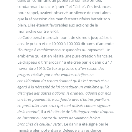
dans un communiqué publié sur son site officiel,
condamnant un acte "puéril" et "lâche". Ces instances,
pour rappel, avaient observé un silence de mort alors
que la répression des manifestants rifains battait son
plein. Elles étaient favorables aux actions de la
monarchie contre le Rif.
Le Code pénal marocain punit de six mois jusqu’à trois
ans de prison et de 10 000 à 100 000 dirhams d’amende
"
l’outrage à l’emblème et aux symboles du royaume
". Un
emblème qui est en réalité une pure création française.
Le drapeau dit "marocain" a été créé par le dahir du 17
novembre 1915. Ce texte précise qu’"
en raison des
progrès réalisés par notre empire chérifien, en
considération du renom éclatant qu’il s’est acquis et eu
égard à la nécessité de lui constituer un emblème qui le
distingue des autres nations, le drapeau adopté par nos
ancêtres pouvant être confondu avec d’autres pavillons,
en particulier avec ceux qui sont utilisés comme signaux
de la marine
", il a été décidé de "
distinguer notre drapeau
en l’ornant au centre du sceau de Salomon à cinq
branches de couleur verte
". Le dahir a été signé par le
ministre plénipotentiaire, Délégué à la résidence