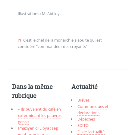
Illustrations : M. Abttoy.
[
1
]
C’est le chef de la monarchie alaouite qui est
considéré "commandeur des croyants"
Dans la même
Actualité
rubrique
Brèves
Communiqués et
« Ils buvaient du café en
déclarations
exterminant les pauvres
Dépêches
gens »
EDITO
Imaziɣen di Libya : seg
Fil de l’actualité
wazbu/résistance ar