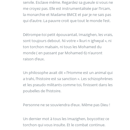
servile. Esclave même. Regardez sa gueule si vous ne
me croyez pas. Elle est instrumentalisée par l’Ircam,
la monarchie et Madame BMCE et par je ne sais pas
qui d’autre. La pauvre croit que tout le monde l’est.
Détrompe-toi petit épouvantail, Imazighen, les vrais,
sont toujours debout. Ni votre « lkuri n ighwyal », ni
ton torchon malsain, ni tous les Mohamed du
monde ( en passant par Mohamed 6) n’auront
raison d’eux.
Un philosophe avait dit « l’Homme est un animal qui
a trahi, l’histoire est sa sanction ». Les schizophrènes
et les pseudo militants comme toi, finissent dans les
poubelles de l’histoire.
Personne ne se souviendra d’eux. Même pas Dieu !
Un dernier mot à tous les Imazighen, boycottez ce
torchon qui vous insulte. Et le combat continue.