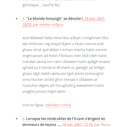
génitique ... Sauf le feu
3.
"Le Monde Amazigh" se dévoile !,
16 juin 2007,
18:53
,
par
mmiss onfgou
azul fellawen llalla mina tkss a3ban n tmghnast tllss
win lmkhzen zeg mayd tkjem s irkam nenna orid
ghass nttat ayd iddan s irchan macha hatin ornnin
imghnassen ad fsstin f tkrkass nem tiklt tekh hatin
trahden ainna orn rahn i3dawen hatin aylligh nnami
tghald iss ti tbnid or illi mech or gwidgh ad shillgh
ghass idgh tiwld rakha ass tgid ammi tmmozghd
oma nta ken attilid ghor tmnad n i3dawen ar
nssoutor digem att ttoughold g wawalnem hatin
oraghd youssi inighi idem
Voir en ligne :
tikrkass n mina
4.
Lorsque les misérables de l’ircam s’érigent en
donneurs de leçons ...,
18 juin 2007, 12:10
,
par
Yeccu