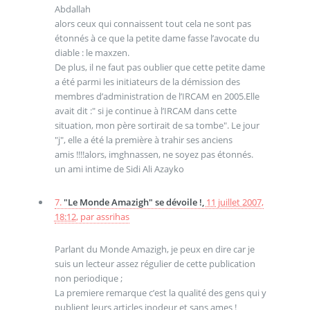
Abdallah
alors ceux qui connaissent tout cela ne sont pas
étonnés à ce que la petite dame fasse l’avocate du
diable : le maxzen.
De plus, il ne faut pas oublier que cette petite dame
a été parmi les initiateurs de la démission des
membres d’administration de l’IRCAM en 2005.Elle
avait dit :" si je continue à l’IRCAM dans cette
situation, mon père sortirait de sa tombe". Le jour
"j", elle a été la première à trahir ses anciens
amis !!!!alors, imghnassen, ne soyez pas étonnés.
un ami intime de Sidi Ali Azayko
7.
"Le Monde Amazigh" se dévoile !,
11 juillet 2007,
18:12
,
par
assrihas
Parlant du Monde Amazigh, je peux en dire car je
suis un lecteur assez régulier de cette publication
non periodique ;
La premiere remarque c’est la qualité des gens qui y
publient leurs articles inodeur et sans ames !