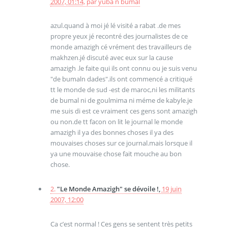
2007, 01:14
,
par
yuba n bumal
azul.quand à moi jé lé visité a rabat .de mes
propre yeux jé recontré des journalistes de ce
monde amazigh cé vrément des travailleurs de
makhzen.jé discuté avec eux sur la cause
amazigh .le faite qui ils ont connu ou je suis venu
"de bumaln dades".ils ont commencé a critiqué
tt le monde de sud -est de maroc,ni les militants
de bumal ni de goulmima ni méme de kabyle.je
me suis di est ce vraiment ces gens sont amazigh
ou non.de tt facon on lit le journal le monde
amazigh il ya des bonnes choses il ya des
mouvaises choses sur ce journal.mais lorsque il
ya une mouvaise chose fait mouche au bon
chose.
2.
"Le Monde Amazigh" se dévoile !,
19 juin
2007, 12:00
Ca c’est normal ! Ces gens se sentent très petits