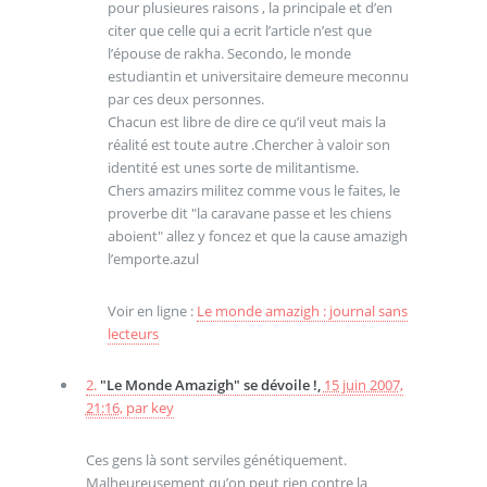
pour plusieures raisons , la principale et d’en
citer que celle qui a ecrit l’article n’est que
l’épouse de rakha. Secondo, le monde
estudiantin et universitaire demeure meconnu
par ces deux personnes.
Chacun est libre de dire ce qu’il veut mais la
réalité est toute autre .Chercher à valoir son
identité est unes sorte de militantisme.
Chers amazirs militez comme vous le faites, le
proverbe dit "la caravane passe et les chiens
aboient" allez y foncez et que la cause amazigh
l’emporte.azul
Voir en ligne :
Le monde amazigh : journal sans
lecteurs
2.
"Le Monde Amazigh" se dévoile !,
15 juin 2007,
21:16
,
par
key
Ces gens là sont serviles génétiquement.
Malheureusement qu’on peut rien contre la