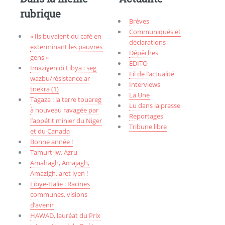
rubrique
Brèves
Communiqués et
« Ils buvaient du café en
déclarations
exterminant les pauvres
Dépêches
gens »
EDITO
Imaziɣen di Libya : seg
Fil de l’actualité
wazbu/résistance ar
Interviews
tnekra (1)
La Une
Tagaza : la terre touareg
Lu dans la presse
à nouveau ravagée par
Reportages
l’appétit minier du Niger
Tribune libre
et du Canada
Bonne année !
Tamurt-iw, Aẓru
Amahagh, Amajagh,
Amazigh, aret iyen !
Libye-Italie : Racines
communes, visions
d’avenir
HAWAD, lauréat du Prix