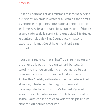
Ameksa
Il est des hommes et des femmes tellement serviles
qu’ils sont devenus invertébrés. Certains sont prêts
à vendre leurs parents pour avoir la bénédiction et
les largesses de la monarchie. D’autres, ont hérité de
la servitude et de la servilité. Ils ont baissé l’échine et
le pantalon depuis « l’indépendance ». Ils sont
experts en la matière et ils le montrent sans
scrupule.
Pour s’en rendre compte, il suffit de lire l’« éditorial »
ordurier de la patronne d’un canard boiteux, à
savoir « le monde amazigh », un journal édité par
deux esclaves de la monarchie. La dénommée
Amina Ibn Cheikh, indigente sur le plan intellectuel
et moral, fille de Feu Lhaj Tagdourt, ex-caïd
corrompu de Tafraout sous Mohamed V y’avait
signé un « éditorial » qui lui a été dicté sûrement par
sa mauvaise conscience et sa volonté de plaire aux
ennemis du peuple amazighe.