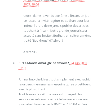
2007, 19:04
Cette "dame" a vendu son âme a l’ircam. un jour,
Le recteur a invité Tagdurt et Budhan pour leur
intimer l’ordre de ne jamais publier des articles
touchant à l’ircam. Notre grande journaliste a
accepté sans hésiter. Budhan, en colère, a même
traité "Boukhous" d’Aghyul !
a retenir ...
6.
"Le Monde Amazigh" se dévoile !,
24 juin 2007,
03:33
Amina ibno cheikh est tout simplement avec rachid
raxa deux mercenaires mesquins qui se prostituent
avec le plus offrant.
Tout le monde sait que raxa est un agent des
services secrets marocains à l’etranger et que leur
journal est financé par la BMCE et l’IRCAM et Ben