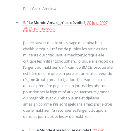
Par : Yeccu Ameksa
5.
"Le Monde Amazigh" se dévoile !,
20 juin 2007,
15:12
,
par
massiva
j’ai decouvert deja le vrai visage de amina ben
cheikh lorsque il refuse de publier les articles des
militants qui critiquent le makhzen,lorsque elle
critique les militants:boudhan..,lorsque elle reçoit de
l’argent du makhzen’de l’ircam de BMCE,lorsque elle
est fiére de dire que son pére est un vrai serveur du
régime âroubi(hmad o tgadourt),lorsque elle mis
dans la premiére page de son journal les photos
pour donner la légitimité aux gouverneurs grands
du maghréb avec du reban jaune et djallaba
amazigh comme s’ils sont igeldans amazighs je crois
que le makhzen l’a réconpensé:l’argent ;toujours
dans les journaux et les tv du makhzen..
1.
"Le Monde Amazigh" se dévoile !,
22 juin