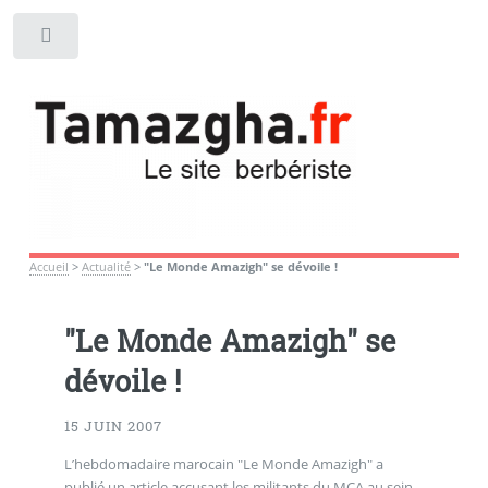
Toggle
Accueil
>
Actualité
>
"Le Monde Amazigh" se dévoile !
"Le Monde Amazigh" se
dévoile !
15 JUIN 2007
L’hebdomadaire marocain "Le Monde Amazigh" a
publié un article accusant les militants du MCA au sein