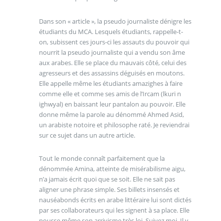
Dans son « article », la pseudo journaliste dénigre les
étudiants du MCA. Lesquels étudiants, rappelle-t-
on, subissent ces jours-ci les assauts du pouvoir qui
nourrit la pseudo journaliste qui a vendu son âme
aux arabes. Elle se place du mauvais côté, celui des
agresseurs et des assassins déguisés en moutons.
Elle appelle même les étudiants amazighes à faire
comme elle et comme ses amis de l’Ircam (lkuri n
ighwyal) en baissant leur pantalon au pouvoir. Elle
donne même la parole au dénommé Ahmed Asid,
un arabiste notoire et philosophe raté. Je reviendrai
sur ce sujet dans un autre article.
Tout le monde connaît parfaitement que la
dénommée Amina, atteinte de misérabilisme aigu,
n’a jamais écrit quoi que se soit. Elle ne sait pas
aligner une phrase simple. Ses billets insensés et
nauséabonds écrits en arabe littéraire lui sont dictés
par ses collaborateurs qui les signent à sa place. Elle
pousse même son arrivisme très loi. Suivez moi. Il y