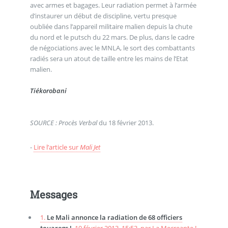
avec armes et bagages. Leur radiation permet à l’armée
d’instaurer un début de discipline, vertu presque
oubliée dans l’appareil militaire malien depuis la chute
du nord et le putsch du 22 mars. De plus, dans le cadre
de négociations avec le MNLA, le sort des combattants
radiés sera un atout de taille entre les mains de l’Etat
malien.
Tiékorobani
SOURCE :
Procès Verbal
du 18 février 2013.
-
Lire l’article sur
Mali Jet
Messages
1.
Le Mali annonce la radiation de 68 officiers
touaregs !,
19 février 2013, 15:53
,
par
La Mecreante !