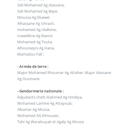
Sidi Mohamed Ag Alassane,
Sidi Mohamed Ag Baye,
Moussa Ag Ekawel,
Alhassane Ag Ichrach,
mohamed Ag Idaltene,
Inawèlène Ag Manni,
Mohamed Ag Touta,
Alhousseyni Ag Hana,
Mamadou Fall ;
- Armée de terre :
Major Mohamed Rhoumar Ag Attaher, Major Alassane
Ag Ousmane.
- Gendarmerie nationale :
Adjudants-chefs Ibahmed Ag Hindiya,
Mohamed Lamine Ag Attayoub,
Alkamar Ag Mossa,
Mohamed AG Elmouzer,
Tahi Ag Waralouyak et Agaly Ag Mossa.