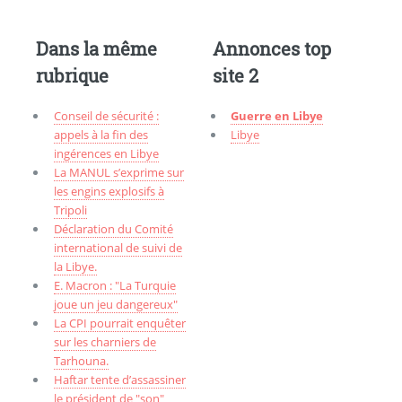
Dans la même
Annonces top
rubrique
site 2
Conseil de sécurité :
Guerre en Libye
appels à la fin des
Libye
ingérences en Libye
La MANUL s’exprime sur
les engins explosifs à
Tripoli
Déclaration du Comité
international de suivi de
la Libye.
E. Macron : "La Turquie
joue un jeu dangereux"
La CPI pourrait enquêter
sur les charniers de
Tarhouna.
Haftar tente d’assassiner
le président de "son"