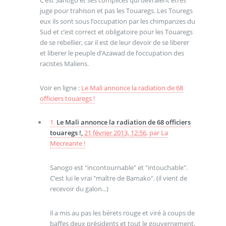
C’est Sanogo et ses complices qui devraient etres
juge pour trahison et pas les Touaregs. Les Touregs
eux ils sont sous l’occupation par les chimpanzes du
Sud et c’est correct et obligatoire pour les Touaregs
de se rebellier, car il est de leur devoir de se liberer
et liberer le peuple d’Azawad de l’occupation des
racistes Maliens.
Voir en ligne :
Le Mali annonce la radiation de 68
officiers touaregs !
1.
Le Mali annonce la radiation de 68 officiers
touaregs !,
21 février 2013, 12:56
,
par
La
Mecreante !
Sanogo est "incontournable" et "intouchable".
C’est lui le vrai "maître de Bamako". (il vient de
recevoir du galon...)
il a mis au pas les bérets rouge et viré à coups de
baffes deux présidents et tout le gouvernement.