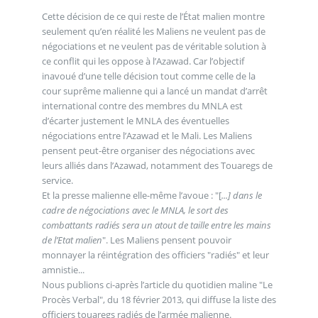
Cette décision de ce qui reste de l’État malien montre
seulement qu’en réalité les Maliens ne veulent pas de
négociations et ne veulent pas de véritable solution à
ce conflit qui les oppose à l’Azawad. Car l’objectif
inavoué d’une telle décision tout comme celle de la
cour suprême malienne qui a lancé un mandat d’arrêt
international contre des membres du MNLA est
d’écarter justement le MNLA des éventuelles
négociations entre l’Azawad et le Mali. Les Maliens
pensent peut-être organiser des négociations avec
leurs alliés dans l’Azawad, notamment des Touaregs de
service.
Et la presse malienne elle-même l’avoue : "[
...] dans le
cadre de négociations avec le MNLA, le sort des
combattants radiés sera un atout de taille entre les mains
de l’Etat malien
". Les Maliens pensent pouvoir
monnayer la réintégration des officiers "radiés" et leur
amnistie...
Nous publions ci-après l’article du quotidien maline "Le
Procès Verbal", du 18 février 2013, qui diffuse la liste des
officiers touaregs radiés de l’armée malienne.