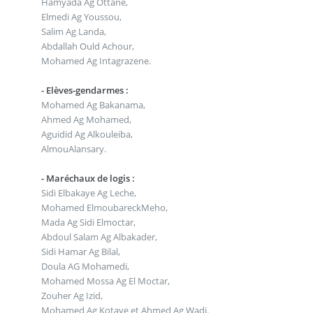
Hamyada Ag Ottane,
Elmedi Ag Youssou,
Salim Ag Landa,
Abdallah Ould Achour,
Mohamed Ag Intagrazene.
- Elèves-gendarmes :
Mohamed Ag Bakanama,
Ahmed Ag Mohamed,
Aguidid Ag Alkouleiba,
AlmouAlansary.
- Maréchaux de logis :
Sidi Elbakaye Ag Leche,
Mohamed ElmoubareckMeho,
Mada Ag Sidi Elmoctar,
Abdoul Salam Ag Albakader,
Sidi Hamar Ag Bilal,
Doula AG Mohamedi,
Mohamed Mossa Ag El Moctar,
Zouher Ag Izid,
Mohamed Ag Kotaye et Ahmed Ag Wadi.