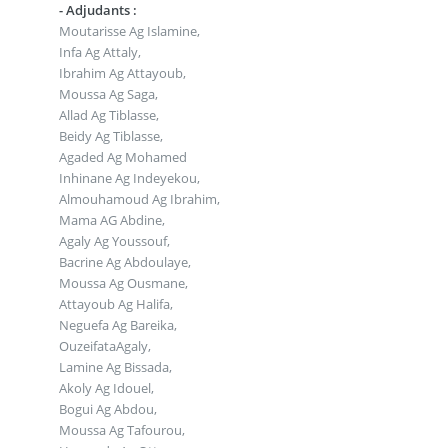
- Adjudants :
Moutarisse Ag Islamine,
Infa Ag Attaly,
Ibrahim Ag Attayoub,
Moussa Ag Saga,
Allad Ag Tiblasse,
Beidy Ag Tiblasse,
Agaded Ag Mohamed
Inhinane Ag Indeyekou,
Almouhamoud Ag Ibrahim,
Mama AG Abdine,
Agaly Ag Youssouf,
Bacrine Ag Abdoulaye,
Moussa Ag Ousmane,
Attayoub Ag Halifa,
Neguefa Ag Bareika,
OuzeifataAgaly,
Lamine Ag Bissada,
Akoly Ag Idouel,
Bogui Ag Abdou,
Moussa Ag Tafourou,