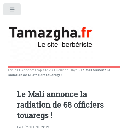
Toggle
Accueil
>
Annonces top site 2
>
Guerre en Libye
>
Le Mali annonce la
radiation de 68 officiers touaregs !
Le Mali annonce la
radiation de 68 officiers
touaregs !
19 FÉVRIER 2013