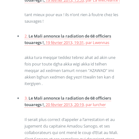
tant mieux pour eux ! ils n’ont rien à foutre chez les
sauvages !
2.
Le Mali annonce la radiation de 68 officiers
touaregs !,
19 février 2013, 19:31
,
par
Lwennas
akka tura meqqar teddez tebrez ahat ad akin une
fois pour toute dgha akka wigi akka id telhen
meqqar ad xedmen tamurt nnsen "AZAWAD" imi
akken bghun xedmen deg yezri ttwalin ten kan d
itergiyen .
3.
Le Mali annonce la radiation de 68 officiers
touaregs !,
20 février 2013, 20:19
,
par
lurcher
Il serait plus correct d’appeler a l’arrestation et au
jugement du capitaine Amadou Sanogo, et ses
collaborateurs qui ont mené le coup d’Etat au Mali.