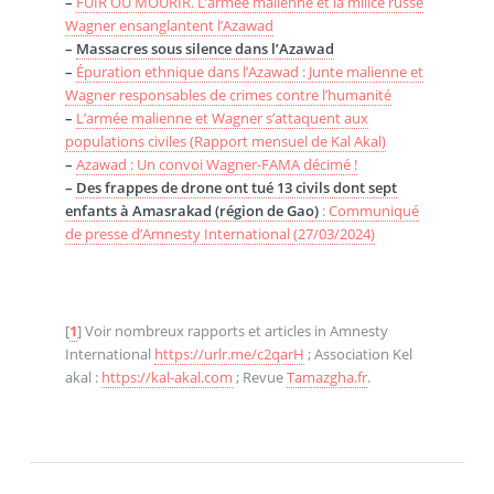
–
FUIR OU MOURIR. L’armée malienne et la milice russe
Wagner ensanglantent l’Azawad
–
Massacres sous silence dans l’Azawad
–
Épuration ethnique dans l’Azawad : Junte malienne et
Wagner responsables de crimes contre l’humanité
–
L’armée malienne et Wagner s’attaquent aux
populations civiles (Rapport mensuel de Kal Akal)
–
Azawad : Un convoi Wagner-FAMA décimé !
–
Des frappes de drone ont tué 13 civils dont sept
enfants à Amasrakad (région de Gao)
: Communiqué
de presse d’Amnesty International (27/03/2024)
[
1
]
Voir nombreux rapports et articles in Amnesty
International
https://urlr.me/c2qarH
; Association Kel
akal :
https://kal-akal.com
; Revue
Tamazgha.fr
.