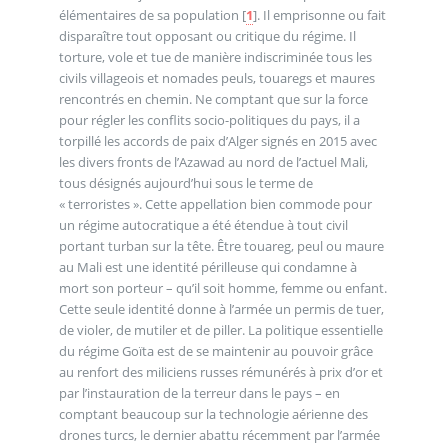
élémentaires de sa population
[
1
]
. Il emprisonne ou fait
disparaître tout opposant ou critique du régime. Il
torture, vole et tue de manière indiscriminée tous les
civils villageois et nomades peuls, touaregs et maures
rencontrés en chemin. Ne comptant que sur la force
pour régler les conflits socio-politiques du pays, il a
torpillé les accords de paix d’Alger signés en 2015 avec
les divers fronts de l’Azawad au nord de l’actuel Mali,
tous désignés aujourd’hui sous le terme de
« terroristes ». Cette appellation bien commode pour
un régime autocratique a été étendue à tout civil
portant turban sur la tête. Être touareg, peul ou maure
au Mali est une identité périlleuse qui condamne à
mort son porteur – qu’il soit homme, femme ou enfant.
Cette seule identité donne à l’armée un permis de tuer,
de violer, de mutiler et de piller. La politique essentielle
du régime Goïta est de se maintenir au pouvoir grâce
au renfort des miliciens russes rémunérés à prix d’or et
par l’instauration de la terreur dans le pays – en
comptant beaucoup sur la technologie aérienne des
drones turcs, le dernier abattu récemment par l’armée