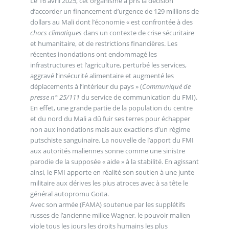
Le 16 avril 2025, cet organisme a pris la décision
d’accorder un financement d’urgence de 129 millions de
dollars au Mali dont l’économie « est confrontée à des
chocs climatiques
dans un contexte de crise sécuritaire
et humanitaire, et de restrictions financières. Les
récentes inondations ont endommagé les
infrastructures et l’agriculture, perturbé les services,
aggravé l’insécurité alimentaire et augmenté les
déplacements à l’intérieur du pays » (
Communiqué de
presse n° 25/111
du service de communication du FMI).
En effet, une grande partie de la population du centre
et du nord du Mali a dû fuir ses terres pour échapper
non aux inondations mais aux exactions d’un régime
putschiste sanguinaire. La nouvelle de l’apport du FMI
aux autorités maliennes sonne comme une sinistre
parodie de la supposée « aide » à la stabilité. En agissant
ainsi, le FMI apporte en réalité son soutien à une junte
militaire aux dérives les plus atroces avec à sa tête le
général autopromu Goïta.
Avec son armée (FAMA) soutenue par les supplétifs
russes de l’ancienne milice Wagner, le pouvoir malien
viole tous les jours les droits humains les plus