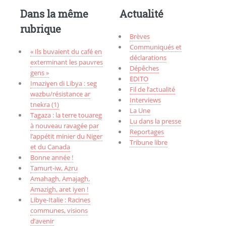
Dans la même
Actualité
rubrique
Brèves
Communiqués et
« Ils buvaient du café en
déclarations
exterminant les pauvres
Dépêches
gens »
EDITO
Imaziɣen di Libya : seg
Fil de l’actualité
wazbu/résistance ar
Interviews
tnekra (1)
La Une
Tagaza : la terre touareg
Lu dans la presse
à nouveau ravagée par
Reportages
l’appétit minier du Niger
Tribune libre
et du Canada
Bonne année !
Tamurt-iw, Aẓru
Amahagh, Amajagh,
Amazigh, aret iyen !
Libye-Italie : Racines
communes, visions
d’avenir