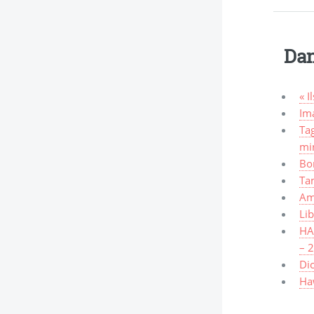
Dan
« I
Ima
Tag
mi
Bo
Ta
Am
Lib
HAW
– 
Dic
Haw