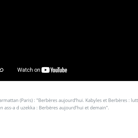
armattan (Paris) : "Berbères aujourd’hui. Kabyles et Berbères : lutt
n ass-a d uzekka : Berbères aujourd’hui et demain".