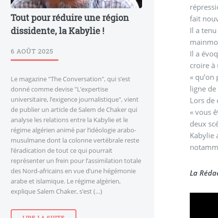
répressi
Tout pour réduire une région
fait nou
dissidente, la Kabylie !
Il a ten
mainmor
6 AOÛT 2025
Il a évo
croire à 
« qu’on 
Le magazine "The Conversation", qui s’est
ligne de
donné comme devise "L’expertise
universitaire, l’exigence journalistique", vient
Lors de 
de publier un article de Salem de Chaker qui
« vous ê
analyse les relations entre la Kabylie et le
deux scé
régime algérien animé par l’idéologie arabo-
Kabylie 
musulmane dont la colonne vertébrale reste
notammen
l’éradication de tout ce qui pourrait
représenter un frein pour l’assimilation totale
des Nord-africains en vue d’une hégémonie
La Rédac
arabe et islamique. Le régime algérien,
explique Salem Chaker, s’est (…)