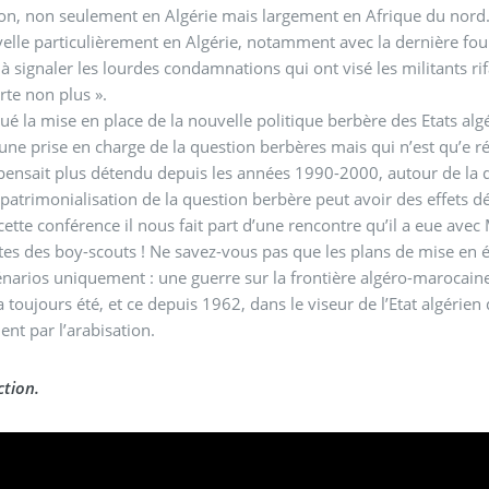
on, non seulement en Algérie mais largement en Afrique du nord. Une 
velle particulièrement en Algérie, notamment avec la dernière f
u à signaler les lourdes condamnations qui ont visé les militants ri
te non plus ».
qué la mise en place de la nouvelle politique berbère des Etats alg
une prise en charge de la question berbères mais qui n’est qu’e réalité q
pensait plus détendu depuis les années 1990-2000, autour de la ques
 patrimonialisation de la question berbère peut avoir des effets d
cette conférence il nous fait part d’une rencontre qu’il a eue av
tes des boy-scouts ! Ne savez-vous pas que les plans de mise en é
narios uniquement : une guerre sur la frontière algéro-marocaine e
a toujours été, et ce depuis 1962, dans le viseur de l’Etat algérien 
t par l’arabisation.
tion.