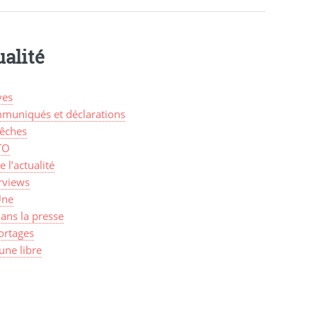
alité
ves
muniqués et déclarations
êches
TO
de l’actualité
rviews
Une
ans la presse
ortages
une libre