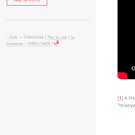
LIRE LA SUITE
- 2026 — TAMAZGHA |
Plan du site
|
Se
connecter
|
HTML5 TMZR
|
[
1
]
A l’H
"Imaziɣe