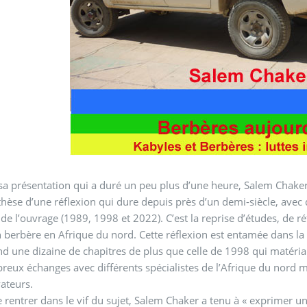
sa présentation qui a duré un peu plus d’une heure, Salem Chaker
hèse d’une réflexion qui dure depuis près d’un demi-siècle, avec 
 de l’ouvrage (1989, 1998 et 2022). C’est la reprise d’études, de ré
 berbère en Afrique du nord. Cette réflexion est entamée dans la
dizaine de chapitres de plus que celle de 1998 qui matérialisent la continuité d’une réflexion, d’une e
ents spécialistes de l’Afrique du nord mais aussi de la militance et toutes sortes
vateurs.
 rentrer dans le vif du sujet, Salem Chaker a tenu à « exprimer un