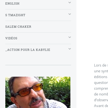
ENGLISH
S TMAZIGHT
SALEM CHAKER
VIDÉOS
_ACTION POUR LA KABYLIE
Lors de 
une synt
éditions
question
comprend une 
de nombreux échanges avec différ
d’obser
Avant de