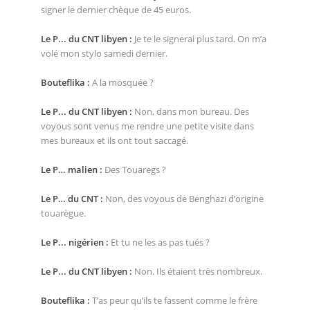
signer le dernier chèque de 45 euros.
Le P... du CNT libyen :
Je te le signerai plus tard. On m’a
volé mon stylo samedi dernier.
Bouteflika :
A la mosquée ?
Le P... du CNT libyen :
Non, dans mon bureau. Des
voyous sont venus me rendre une petite visite dans
mes bureaux et ils ont tout saccagé.
Le P… malien :
Des Touaregs ?
Le P… du CNT :
Non, des voyous de Benghazi d’origine
touarègue.
Le P... nigérien :
Et tu ne les as pas tués ?
Le P... du CNT libyen :
Non. Ils étaient très nombreux.
Bouteflika :
T’as peur qu’ils te fassent comme le frère