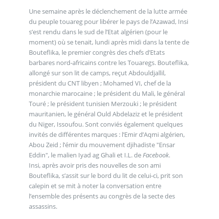
Une semaine après le déclenchement de la lutte armée
du peuple touareg pour libérer le pays de l’Azawad, Insi
s’est rendu dans le sud de l’Etat algérien (pour le
moment) où se tenait, lundi après midi dans la tente de
Bouteflika, le premier congrès des chefs d’Etats
barbares nord-africains contre les Touaregs. Bouteflika,
allongé sur son lit de camps, reçut Abdouldjallil,
président du CNT libyen ; Mohamed VI, chef de la
monarchie marocaine ; le président du Mali, le général
Touré ; le président tunisien Merzouki ; le président
mauritanien, le général Ould Abdelaziz et le président
du Niger, Issoufou. Sont conviés également quelques
invités de différentes marques : l’Emir d’Aqmi algérien,
Abou Zeid ; l’émir du mouvement djihadiste "Ensar
Eddin", le malien Iyad ag Ghali et I.L. de
Facebook
.
Insi, après avoir pris des nouvelles de son ami
Bouteflika, s’assit sur le bord du lit de celui-ci, prit son
calepin et se mit à noter la conversation entre
l’ensemble des présents au congrès de la secte des
assassins.