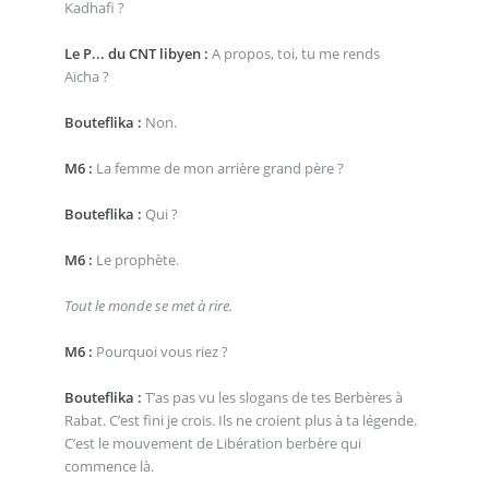
Kadhafi ?
Le P... du CNT libyen :
A propos, toi, tu me rends
Aïcha ?
Bouteflika :
Non.
M6 :
La femme de mon arrière grand père ?
Bouteflika :
Qui ?
M6 :
Le prophète.
Tout le monde se met à rire.
M6 :
Pourquoi vous riez ?
Bouteflika :
T’as pas vu les slogans de tes Berbères à
Rabat. C’est fini je crois. Ils ne croient plus à ta légende.
C’est le mouvement de Libération berbère qui
commence là.