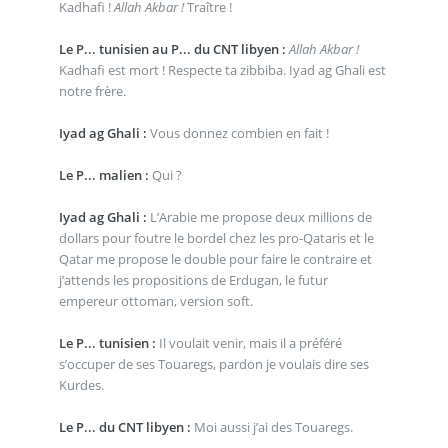
Kadhafi !
Allah Akbar !
Traître !
Le P... tunisien au P... du CNT libyen :
Allah Akbar !
Kadhafi est mort ! Respecte ta zibbiba. Iyad ag Ghali est
notre frère.
Iyad ag Ghali :
Vous donnez combien en fait !
Le P... malien :
Qui ?
Iyad ag Ghali :
L’Arabie me propose deux millions de
dollars pour foutre le bordel chez les pro-Qataris et le
Qatar me propose le double pour faire le contraire et
j’attends les propositions de Erdugan, le futur
empereur ottoman, version soft.
Le P... tunisien :
Il voulait venir, mais il a préféré
s’occuper de ses Touaregs, pardon je voulais dire ses
Kurdes.
Le P... du CNT libyen :
Moi aussi j’ai des Touaregs.