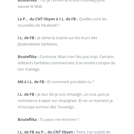
Bouteflika :
Toi, je t’enverrai Si Moh Oulhadj pour
sauver le Mali.
Le P... du CNT libyen à I.L. de FB :
Quelles sont les
nouvelles de
Facebook
?
I.L. de FB :
Je sème la zizanie sur les murs des
facebookistes
berbères.
Bouteflika :
Continue. Mais n’en fais pas trop. Certains
militants berbères commencent à se rendre compte de
ton manège.
M6 à I.L. de FB :
Et comment procèdes-tu ?
I.L. de FB :
Je leur dis je suis Amazigh, un vrai, puis je
commence à taper sur Imazighen. Et en ce moment je
m’occupe surtout des Touaregs.
Bouteflika :
Tu peux me montrer ?
I.L. de FB au P… du CNT libyen :
Tiens, t’as oublié de