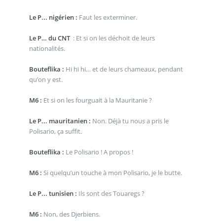
Le P... nigérien :
Faut les exterminer.
Le P… du CNT
: Et si on les déchoit de leurs
nationalités.
Bouteflika :
Hi hi hi… et de leurs chameaux, pendant
qu’on y est.
M6 :
Et si on les fourguait à la Mauritanie ?
Le P... mauritanien :
Non. Déjà tu nous a pris le
Polisario, ça suffit.
Bouteflika :
Le Polisario ! A propos !
M6 :
Si quelqu’un touche à mon Polisario, je le butte.
Le P... tunisien :
Ils sont des Touaregs ?
M6 :
Non, des Djerbiens.