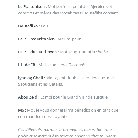
Le P... tunisen :
Moi je m’occuperai des Djerbiens et
consorts et même des Mozabites si Bouteflika consent.
Bouteflika :
Fais.
Le P... mauritanien :
Moi, j’ai peur.
Le P... du CNT libyen :
Moi, j’appliquerai la
chari’a
.
I.L. de FB :
Moi, je polluerai
Facebook
.
Iyad ag Ghali :
Moi, agent double, je roulerai pour les
Saoudiens et les Qataris.
Abou Zeid :
Et moi pour le Grand Vizir de Turquie.
M6 :
Moi, je vous donnerai ma bénédiction en tant que
commandeur des croyants.
Ces différents gourous se tiennent les mains, font une
prière et se mettent à tourner en criant en chœur : "Mort