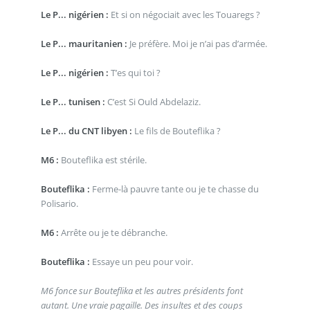
Le P... nigérien :
Et si on négociait avec les Touaregs ?
Le P... mauritanien :
Je préfère. Moi je n’ai pas d’armée.
Le P... nigérien :
T’es qui toi ?
Le P... tunisen :
C’est Si Ould Abdelaziz.
Le P... du CNT libyen :
Le fils de Bouteflika ?
M6 :
Bouteflika est stérile.
Bouteflika :
Ferme-là pauvre tante ou je te chasse du
Polisario.
M6 :
Arrête ou je te débranche.
Bouteflika :
Essaye un peu pour voir.
M6 fonce sur Bouteflika et les autres présidents font
autant. Une vraie pagaille. Des insultes et des coups