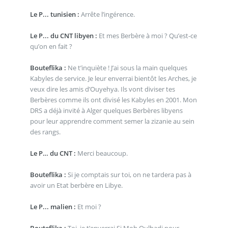
Le P... tunisien :
Arrête l’ingérence.
Le P... du CNT libyen :
Et mes Berbère à moi ? Qu’est-ce
qu’on en fait ?
Bouteflika :
Ne t’inquiète ! J’ai sous la main quelques
Kabyles de service. Je leur enverrai bientôt les Arches, je
veux dire les amis d’Ouyehya. Ils vont diviser tes
Berbères comme ils ont divisé les Kabyles en 2001. Mon
DRS a déjà invité à Alger quelques Berbères libyens
pour leur apprendre comment semer la zizanie au sein
des rangs.
Le P… du CNT :
Merci beaucoup.
Bouteflika :
Si je comptais sur toi, on ne tardera pas à
avoir un Etat berbère en Libye.
Le P... malien :
Et moi ?