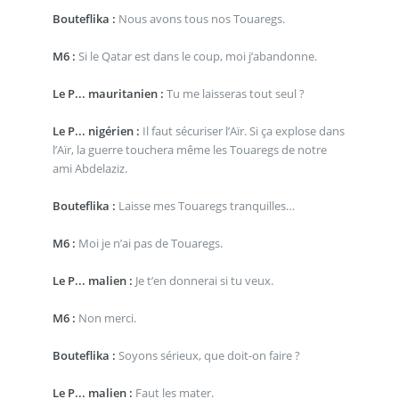
Bouteflika :
Nous avons tous nos Touaregs.
M6 :
Si le Qatar est dans le coup, moi j’abandonne.
Le P... mauritanien :
Tu me laisseras tout seul ?
Le P... nigérien :
Il faut sécuriser l’Aïr. Si ça explose dans
l’Aïr, la guerre touchera même les Touaregs de notre
ami Abdelaziz.
Bouteflika :
Laisse mes Touaregs tranquilles…
M6 :
Moi je n’ai pas de Touaregs.
Le P... malien :
Je t’en donnerai si tu veux.
M6 :
Non merci.
Bouteflika :
Soyons sérieux, que doit-on faire ?
Le P... malien :
Faut les mater.