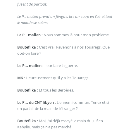
fusent de partout.
Le P... malien prend un flingue, tire un coup en l’air et tout
le monde se calme.
Le P...malien :
Nous sommes là pour mon problème.
Bouteflika :
C’est vrai. Revenons à nos Touaregs. Que
doit-on faire ?
Le P... malien :
Leur faire la guerre.
M6 :
Heureusement qu’il y a les Touaregs.
Bouteflika :
Et tous les Berbères.
Le P... du CNT libyen :
L’ennemi commun. Tenez et si
on parlait de la main de l’étranger ?
Bouteflika :
Moi, j’ai déjà essayé la main du juif en
Kabylie, mais ça n’a pas marché.