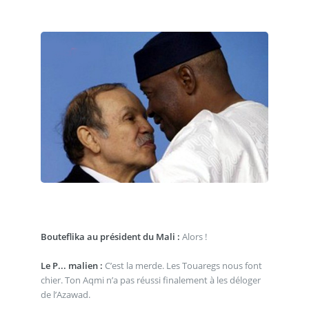
Bouteflika au président du Mali :
Alors !
Le P... malien :
C’est la merde. Les Touaregs nous font
chier. Ton Aqmi n’a pas réussi finalement à les déloger
de l’Azawad.