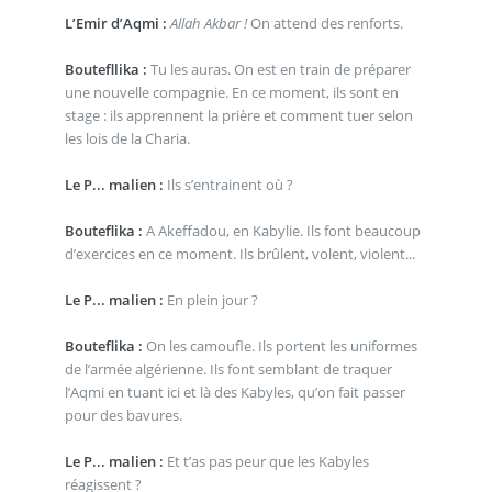
L’Emir d’Aqmi :
Allah Akbar !
On attend des renforts.
Boutefllika :
Tu les auras. On est en train de préparer
une nouvelle compagnie. En ce moment, ils sont en
stage : ils apprennent la prière et comment tuer selon
les lois de la Charia.
Le P... malien :
Ils s’entrainent où ?
Bouteflika :
A Akeffadou, en Kabylie. Ils font beaucoup
d’exercices en ce moment. Ils brûlent, volent, violent...
Le P... malien :
En plein jour ?
Bouteflika :
On les camoufle. Ils portent les uniformes
de l’armée algérienne. Ils font semblant de traquer
l’Aqmi en tuant ici et là des Kabyles, qu’on fait passer
pour des bavures.
Le P... malien :
Et t’as pas peur que les Kabyles
réagissent ?