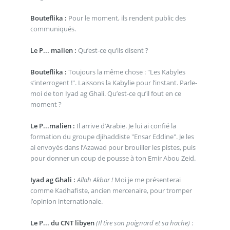
Bouteflika :
Pour le moment, ils rendent public des
communiqués.
Le P... malien :
Qu’est-ce qu’ils disent ?
Bouteflika :
Toujours la même chose : "Les Kabyles
s’interrogent !". Laissons la Kabylie pour l’instant. Parle-
moi de ton Iyad ag Ghali. Qu’est-ce qu’il fout en ce
moment ?
Le P...malien :
Il arrive d’Arabie. Je lui ai confié la
formation du groupe djihaddiste "Ensar Eddine". Je les
ai envoyés dans l’Azawad pour brouiller les pistes, puis
pour donner un coup de pousse à ton Emir Abou Zeid.
Iyad ag Ghali :
Allah Akbar !
Moi je me présenterai
comme Kadhafiste, ancien mercenaire, pour tromper
l’opinion internationale.
Le P... du CNT libyen
(Il tire son poignard et sa hache)
: