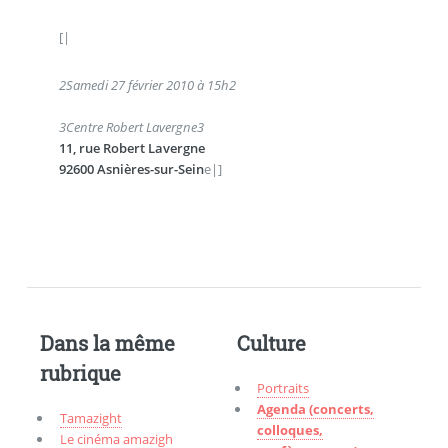
[|
2
Samedi 27 février 2010 à 15h
2
3
Centre Robert Lavergne
3
11, rue Robert Lavergne
92600 Asnières-sur-Sein
e|]
Dans la même
Culture
rubrique
Portraits
Agenda (concerts,
Tamazight
colloques,
Le cinéma amazigh