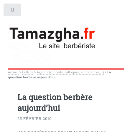
Toggle
Accueil
>
Culture
>
Agenda (concerts, colloques, confèrences,...)
>
La
question berbère aujourd’hui
La question berbère
aujourd’hui
25 FÉVRIER 2010