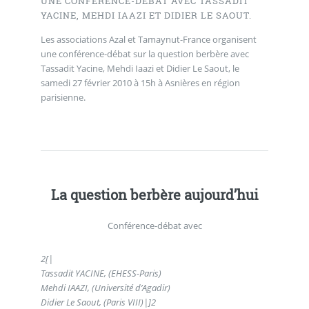
UNE CONFÉRENCE-DÉBAT AVEC TASSADIT
YACINE, MEHDI IAAZI ET DIDIER LE SAOUT.
Les associations Azal et Tamaynut-France organisent
une conférence-débat sur la question berbère avec
Tassadit Yacine, Mehdi Iaazi et Didier Le Saout, le
samedi 27 février 2010 à 15h à Asnières en région
parisienne.
La question berbère aujourd’hui
Conférence-débat avec
2
[|
Tassadit YACINE,
(EHESS-Paris)
Mehdi IAAZI,
(Université d’Agadir)
Didier Le Saout,
(Paris VIII)
|]
2