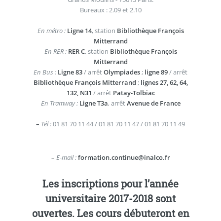
Bureaux : 2.09 et 2.10
En métro :
Ligne 14
, station
Bibliothèque François
Mitterrand
En RER :
RER C
, station
Bibliothèque François
Mitterrand
En Bus :
Ligne 83
/ arrêt
Olympiades
;
ligne 89
/ arrêt
Bibliothèque François Mitterrand
;
lignes 27, 62, 64,
132, N31
/ arrêt
Patay-Tolbiac
En Tramway :
Ligne T3a
, arrêt
Avenue de France
–
Tél :
01 81 70 11 44 / 01 81 70 11 47 / 01 81 70 11 49
–
E-mail :
formation.continue@inalco.fr
Les inscriptions pour l’année
universitaire 2017-2018 sont
ouvertes. Les cours débuteront en