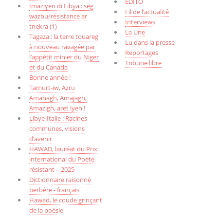
EDITO
Imaziɣen di Libya : seg
Fil de l’actualité
wazbu/résistance ar
Interviews
tnekra (1)
La Une
Tagaza : la terre touareg
Lu dans la presse
à nouveau ravagée par
Reportages
l’appétit minier du Niger
Tribune libre
et du Canada
Bonne année !
Tamurt-iw, Aẓru
Amahagh, Amajagh,
Amazigh, aret iyen !
Libye-Italie : Racines
communes, visions
d’avenir
HAWAD, lauréat du Prix
international du Poète
résistant – 2025
Dictionnaire raisonné
berbère - français
Hawad, le coude grinçant
de la poésie